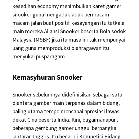
kesedihan economy menimbulkan karet gamer
snooker guna mengaduk-aduk bermacam
macam jalan buat positif kesayangan itu tatkala
main mereka.Aliansi Snooker beserta Bola sodok
Malaysia (MSBF) jika itu masa ini tak mempunyai
uang guna memproduksi olahragawan itu
menyukai pusparagam.
Kemasyhuran Snooker
Snooker sebelumnya didefinisikan sebagai satu
diantara gambar main terpanas dalam bidang,
paling utama tempo mencapai apresiasi lawas
dekat Cina beserta India. Kini, bagaimanapun,
beberapa gembung gamer unggul berpangkal
lantaran Inggris. Itu benar di Kompetisi Bidang