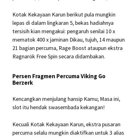
Kotak Kekayaan Karun berikut pula mungkin
lepas di dalam lingkaran 5, bekas hadiahnya
tersisih kian mengakui: pengaruh senilai 10 x
mematok 400 x jaminan Dikau, tujuh, 14 maupun
21 bagian percuma, Rage Boost ataupun ekstra
Ragnarök Free Spin secara didambakan.
Persen Fragmen Percuma Viking Go
Berzerk
Kencangkan menjulang hansip Kamu; Masa ini,
slot itu hendak swasembada kekangan!
Kecuali Kotak Kekayaan Karun, ekstra pusaran
percuma selalu mungkin diaktifkan untuk 3 alias