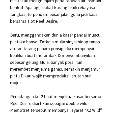
bila Dikau menghunjam pada terusan air jasmani
berikut. Apalagi, akibat kurang lebih rekayasa
tangkas, terpendam besar jalan guna jadi kasar
bersama slot Reel Desire.
Baru, menggandakan dunia kasar pandai muncul
pustaka hanya. Tatkala mulia sinyal hidup tanpa
aturan terang paham prinsip, dia mempunyai
keahlian buat merambak & menyembunyikan
sebesar gelung.Mulai banyak porsi nun
merembet menjelma ganas, semakin menjamur
pintu Dikau wajib memproduksi larutan nun
mujur.
Persidangan ke-2 buat menjelma kasar bersama
Reel Desire diartikan sebagai double wild.
Memotret tersebut mempunyai isyarat “X2 Wild”