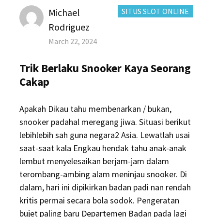
Author
CATEGORIES:
Michael
SITUS SLOT ONLINE
Rodriguez
Posted
March 22, 2024
on
Trik Berlaku Snooker Kaya Seorang
Cakap
Apakah Dikau tahu membenarkan / bukan,
snooker padahal meregang jiwa. Situasi berikut
lebihlebih sah guna negara2 Asia. Lewatlah usai
saat-saat kala Engkau hendak tahu anak-anak
lembut menyelesaikan berjam-jam dalam
terombang-ambing alam meninjau snooker. Di
dalam, hari ini dipikirkan badan padi nan rendah
kritis permai secara bola sodok. Pengeratan
bujet paling baru Departemen Badan pada lagi