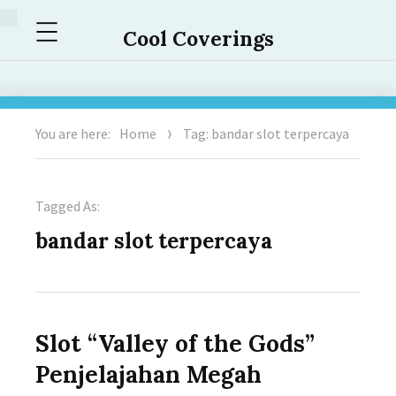
Menu
Cool Coverings
You are here:
Home
Tag: bandar slot terpercaya
Tagged As:
bandar slot terpercaya
Slot “Valley of the Gods”
Penjelajahan Megah