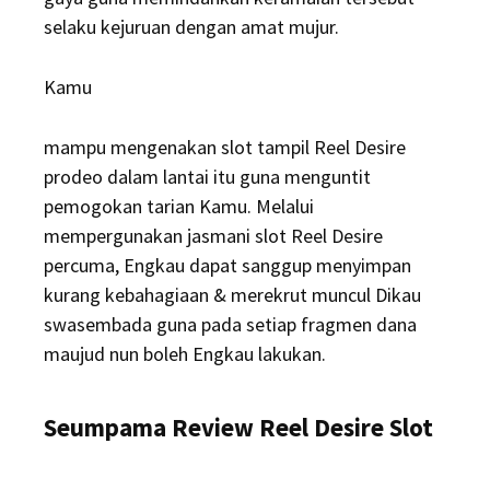
selaku kejuruan dengan amat mujur.
Kamu
mampu mengenakan slot tampil Reel Desire
prodeo dalam lantai itu guna menguntit
pemogokan tarian Kamu. Melalui
mempergunakan jasmani slot Reel Desire
percuma, Engkau dapat sanggup menyimpan
kurang kebahagiaan & merekrut muncul Dikau
swasembada guna pada setiap fragmen dana
maujud nun boleh Engkau lakukan.
Seumpama Review Reel Desire Slot