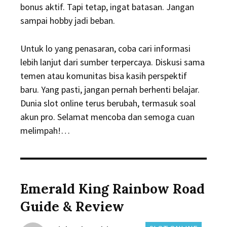
bonus aktif. Tapi tetap, ingat batasan. Jangan
sampai hobby jadi beban.
Untuk lo yang penasaran, coba cari informasi
lebih lanjut dari sumber terpercaya. Diskusi sama
temen atau komunitas bisa kasih perspektif
baru. Yang pasti, jangan pernah berhenti belajar.
Dunia slot online terus berubah, termasuk soal
akun pro. Selamat mencoba dan semoga cuan
melimpah!…
Emerald King Rainbow Road
Guide & Review