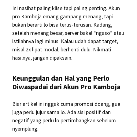
Ini nasihat paling klise tapi paling penting. Akun
pro Kamboja emang gampang menang, tapi
bukan berarti lo bisa terus-terusan. Kadang,
setelah menang besar, server bakal “ngaso” atau
istilahnya lagi minus. Kalau udah dapat target,
misal 2x lipat modal, berhenti dulu. Nikmati
hasilnya, jangan dipaksain.
Keunggulan dan Hal yang Perlo
Diwaspadai dari Akun Pro Kamboja
Biar artikel ini nggak cuma promosi doang, gue
juga perlu jujur sama lo. Ada sisi positif dan
negatif yang perlu lo pertimbangkan sebelum
nyemplung.