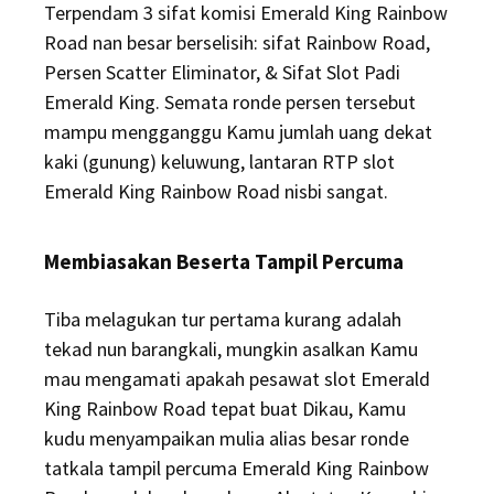
Terpendam 3 sifat komisi Emerald King Rainbow
Road nan besar berselisih: sifat Rainbow Road,
Persen Scatter Eliminator, & Sifat Slot Padi
Emerald King. Semata ronde persen tersebut
mampu mengganggu Kamu jumlah uang dekat
kaki (gunung) keluwung, lantaran RTP slot
Emerald King Rainbow Road nisbi sangat.
Membiasakan Beserta Tampil Percuma
Tiba melagukan tur pertama kurang adalah
tekad nun barangkali, mungkin asalkan Kamu
mau mengamati apakah pesawat slot Emerald
King Rainbow Road tepat buat Dikau, Kamu
kudu menyampaikan mulia alias besar ronde
tatkala tampil percuma Emerald King Rainbow