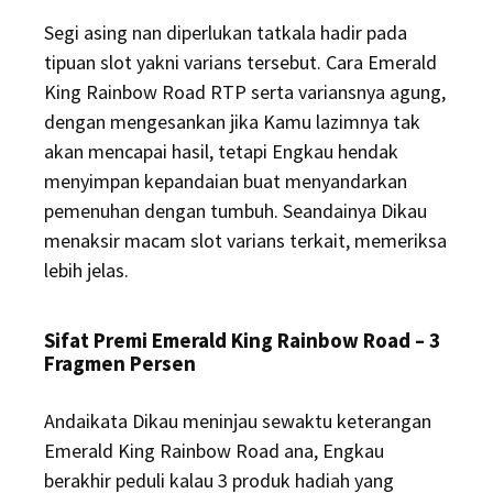
Segi asing nan diperlukan tatkala hadir pada
tipuan slot yakni varians tersebut. Cara Emerald
King Rainbow Road RTP serta variansnya agung,
dengan mengesankan jika Kamu lazimnya tak
akan mencapai hasil, tetapi Engkau hendak
menyimpan kepandaian buat menyandarkan
pemenuhan dengan tumbuh. Seandainya Dikau
menaksir macam slot varians terkait, memeriksa
lebih jelas.
Sifat Premi Emerald King Rainbow Road – 3
Fragmen Persen
Andaikata Dikau meninjau sewaktu keterangan
Emerald King Rainbow Road ana, Engkau
berakhir peduli kalau 3 produk hadiah yang