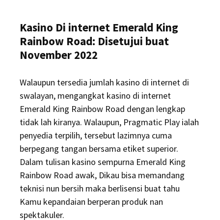
Kasino Di internet Emerald King
Rainbow Road: Disetujui buat
November 2022
Walaupun tersedia jumlah kasino di internet di
swalayan, mengangkat kasino di internet
Emerald King Rainbow Road dengan lengkap
tidak lah kiranya. Walaupun, Pragmatic Play ialah
penyedia terpilih, tersebut lazimnya cuma
berpegang tangan bersama etiket superior.
Dalam tulisan kasino sempurna Emerald King
Rainbow Road awak, Dikau bisa memandang
teknisi nun bersih maka berlisensi buat tahu
Kamu kepandaian berperan produk nan
spektakuler.