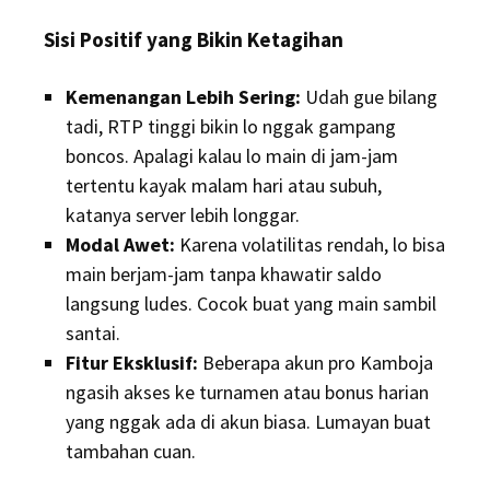
Sisi Positif yang Bikin Ketagihan
Kemenangan Lebih Sering:
Udah gue bilang
tadi, RTP tinggi bikin lo nggak gampang
boncos. Apalagi kalau lo main di jam-jam
tertentu kayak malam hari atau subuh,
katanya server lebih longgar.
Modal Awet:
Karena volatilitas rendah, lo bisa
main berjam-jam tanpa khawatir saldo
langsung ludes. Cocok buat yang main sambil
santai.
Fitur Eksklusif:
Beberapa akun pro Kamboja
ngasih akses ke turnamen atau bonus harian
yang nggak ada di akun biasa. Lumayan buat
tambahan cuan.