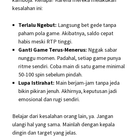
kesalahan ini:
Terlalu Ngebut:
Langsung bet gede tanpa
paham pola game. Akibatnya, saldo cepat
habis meski RTP tinggi.
Ganti Game Terus-Menerus:
Nggak sabar
nunggu momen. Padahal, setiap game punya
ritme sendiri. Coba main di satu game minimal
50-100 spin sebelum pindah.
Lupa Istirahat:
Main berjam-jam tanpa jeda
bikin pikiran jenuh. Akhirnya, keputusan jadi
emosional dan rugi sendiri.
Belajar dari kesalahan orang lain, ya. Jangan
ulangi hal yang sama. Mainlah dengan kepala
dingin dan target yang jelas.