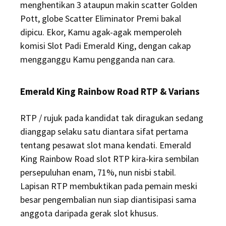
menghentikan 3 ataupun makin scatter Golden
Pott, globe Scatter Eliminator Premi bakal
dipicu. Ekor, Kamu agak-agak memperoleh
komisi Slot Padi Emerald King, dengan cakap
mengganggu Kamu pengganda nan cara.
Emerald King Rainbow Road RTP & Varians
RTP / rujuk pada kandidat tak diragukan sedang
dianggap selaku satu diantara sifat pertama
tentang pesawat slot mana kendati. Emerald
King Rainbow Road slot RTP kira-kira sembilan
persepuluhan enam, 71%, nun nisbi stabil.
Lapisan RTP membuktikan pada pemain meski
besar pengembalian nun siap diantisipasi sama
anggota daripada gerak slot khusus.