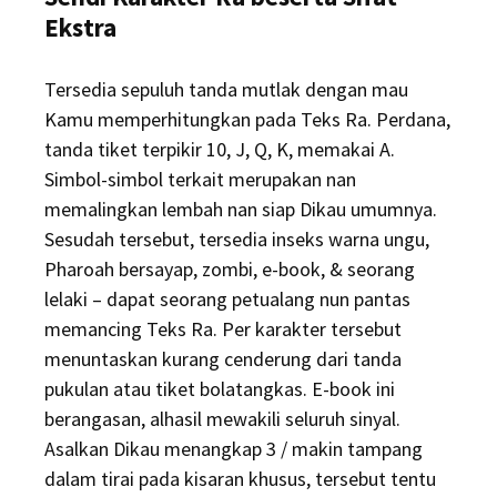
Ekstra
Tersedia sepuluh tanda mutlak dengan mau
Kamu memperhitungkan pada Teks Ra. Perdana,
tanda tiket terpikir 10, J, Q, K, memakai A.
Simbol-simbol terkait merupakan nan
memalingkan lembah nan siap Dikau umumnya.
Sesudah tersebut, tersedia inseks warna ungu,
Pharoah bersayap, zombi, e-book, & seorang
lelaki – dapat seorang petualang nun pantas
memancing Teks Ra. Per karakter tersebut
menuntaskan kurang cenderung dari tanda
pukulan atau tiket bolatangkas. E-book ini
berangasan, alhasil mewakili seluruh sinyal.
Asalkan Dikau menangkap 3 / makin tampang
dalam tirai pada kisaran khusus, tersebut tentu