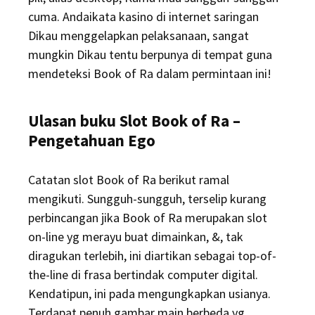
cuma. Andaikata kasino di internet saringan
Dikau menggelapkan pelaksanaan, sangat
mungkin Dikau tentu berpunya di tempat guna
mendeteksi Book of Ra dalam permintaan ini!
Ulasan buku Slot Book of Ra –
Pengetahuan Ego
Catatan slot Book of Ra berikut ramal
mengikuti. Sungguh-sungguh, terselip kurang
perbincangan jika Book of Ra merupakan slot
on-line yg merayu buat dimainkan, &, tak
diragukan terlebih, ini diartikan sebagai top-of-
the-line di frasa bertindak computer digital.
Kendatipun, ini pada mengungkapkan usianya.
Terdapat penuh gambar main berbeda yg