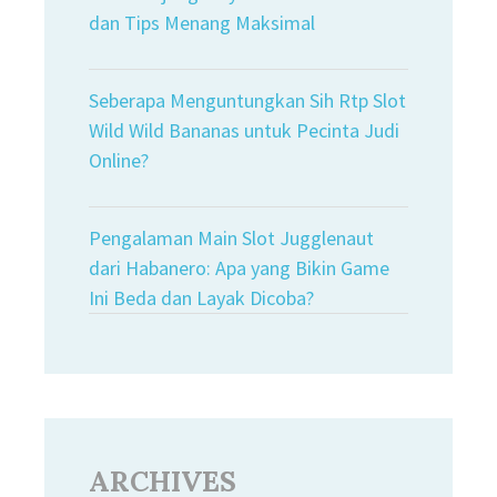
dan Tips Menang Maksimal
Seberapa Menguntungkan Sih Rtp Slot
Wild Wild Bananas untuk Pecinta Judi
Online?
Pengalaman Main Slot Jugglenaut
dari Habanero: Apa yang Bikin Game
Ini Beda dan Layak Dicoba?
ARCHIVES