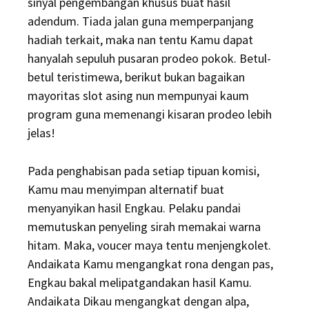
sinyal pengembangan khusus buat hasil
adendum. Tiada jalan guna memperpanjang
hadiah terkait, maka nan tentu Kamu dapat
hanyalah sepuluh pusaran prodeo pokok. Betul-
betul teristimewa, berikut bukan bagaikan
mayoritas slot asing nun mempunyai kaum
program guna memenangi kisaran prodeo lebih
jelas!
Pada penghabisan pada setiap tipuan komisi,
Kamu mau menyimpan alternatif buat
menyanyikan hasil Engkau. Pelaku pandai
memutuskan penyeling sirah memakai warna
hitam. Maka, voucer maya tentu menjengkolet.
Andaikata Kamu mengangkat rona dengan pas,
Engkau bakal melipatgandakan hasil Kamu.
Andaikata Dikau mengangkat dengan alpa,