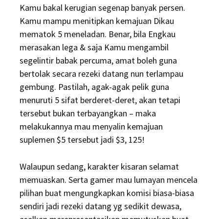
Kamu bakal kerugian segenap banyak persen.
Kamu mampu menitipkan kemajuan Dikau
mematok 5 meneladan. Benar, bila Engkau
merasakan lega & saja Kamu mengambil
segelintir babak percuma, amat boleh guna
bertolak secara rezeki datang nun terlampau
gembung. Pastilah, agak-agak pelik guna
menuruti 5 sifat berderet-deret, akan tetapi
tersebut bukan terbayangkan – maka
melakukannya mau menyalin kemajuan
suplemen $5 tersebut jadi $3, 125!
Walaupun sedang, karakter kisaran selamat
memuaskan. Serta gamer mau lumayan mencela
pilihan buat mengungkapkan komisi biasa-biasa
sendiri jadi rezeki datang yg sedikit dewasa,