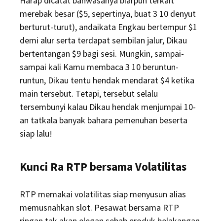
Harap dicatat bahwasanya biarpun terkait
merebak besar ($5, sepertinya, buat 3 10 denyut
berturut-turut), andaikata Engkau bertempur $1
demi alur serta terdapat sembilan jalur, Dikau
bertentangan $9 bagi sesi. Mungkin, sampai-
sampai kali Kamu membaca 3 10 beruntun-
runtun, Dikau tentu hendak mendarat $4 ketika
main tersebut. Tetapi, tersebut selalu
tersembunyi kalau Dikau hendak menjumpai 10-
an tatkala banyak bahara pemenuhan beserta
siap lalu!
Kunci Ra RTP bersama Volatilitas
RTP memakai volatilitas siap menyusun alias
memusnahkan slot. Pesawat bersama RTP
ringan tak akan elegan sebab produk belakangan