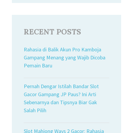
RECENT POSTS
Rahasia di Balik Akun Pro Kamboja
Gampang Menang yang Wajib Dicoba
Pemain Baru
Pernah Dengar Istilah Bandar Slot
Gacor Gampang JP Paus? Ini Arti
Sebenarnya dan Tipsnya Biar Gak
Salah Pilih
Slot Mahjong Ways 2 Gacor: Rahasia