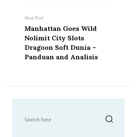
Next Post
Next
Manhattan Goes Wild
post:
Nolimit City Slots
Dragoon Soft Dunia –
Panduan and Analisis
Search
Searc
for: