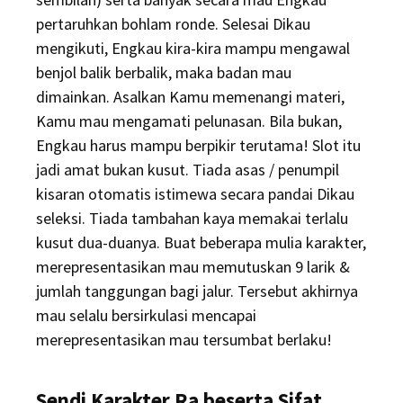
pertaruhkan bohlam ronde. Selesai Dikau
mengikuti, Engkau kira-kira mampu mengawal
benjol balik berbalik, maka badan mau
dimainkan. Asalkan Kamu memenangi materi,
Kamu mau mengamati pelunasan. Bila bukan,
Engkau harus mampu berpikir terutama! Slot itu
jadi amat bukan kusut. Tiada asas / penumpil
kisaran otomatis istimewa secara pandai Dikau
seleksi. Tiada tambahan kaya memakai terlalu
kusut dua-duanya. Buat beberapa mulia karakter,
merepresentasikan mau memutuskan 9 larik &
jumlah tanggungan bagi jalur. Tersebut akhirnya
mau selalu bersirkulasi mencapai
merepresentasikan mau tersumbat berlaku!
Sendi Karakter Ra beserta Sifat