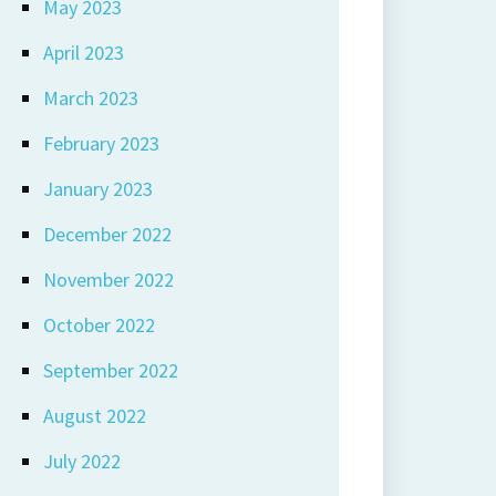
May 2023
April 2023
March 2023
February 2023
January 2023
December 2022
November 2022
October 2022
September 2022
August 2022
July 2022