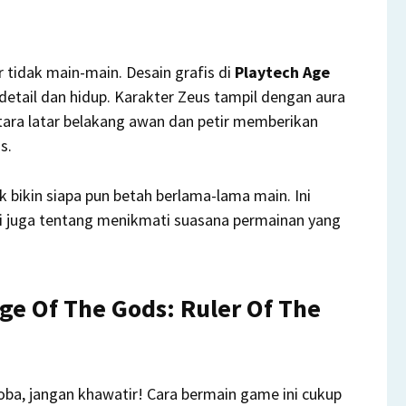
r tidak main-main. Desain grafis di
Playtech Age
detail dan hidup. Karakter Zeus tampil dengan aura
tara latar belakang awan dan petir memberikan
s.
k bikin siapa pun betah berlama-lama main. Ini
i juga tentang menikmati suasana permainan yang
ge Of The Gods: Ruler Of The
ba, jangan khawatir! Cara bermain game ini cukup