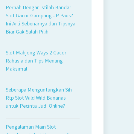
Pernah Dengar Istilah Bandar
Slot Gacor Gampang JP Paus?
Ini Arti Sebenarnya dan Tipsnya
Biar Gak Salah Pilih
Slot Mahjong Ways 2 Gacor:
Rahasia dan Tips Menang
Maksimal
Seberapa Menguntungkan Sih
Rtp Slot Wild Wild Bananas
untuk Pecinta Judi Online?
Pengalaman Main Slot