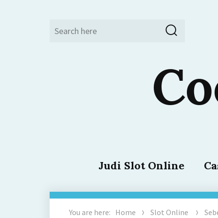
Search
Search
for:
Co
Judi Slot Online
Ca
You are here:
Home
Slot Online
Seb