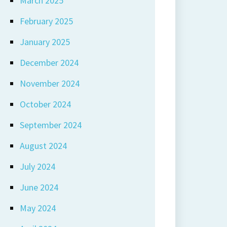
March 2025
February 2025
January 2025
December 2024
November 2024
October 2024
September 2024
August 2024
July 2024
June 2024
May 2024