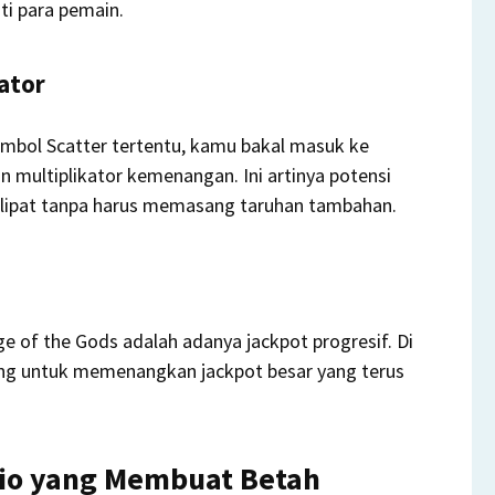
ti para pemain.
kator
imbol Scatter tertentu, kamu bakal masuk ke
n multiplikator kemenangan. Ini artinya potensi
 lipat tanpa harus memasang taruhan tambahan.
Age of the Gods adalah adanya jackpot progresif. Di
ang untuk memenangkan jackpot besar yang terus
dio yang Membuat Betah