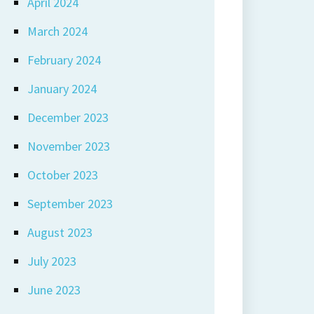
April 2024
March 2024
February 2024
January 2024
December 2023
November 2023
October 2023
September 2023
August 2023
July 2023
June 2023