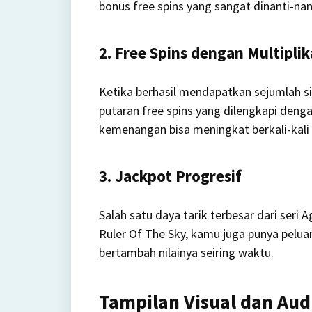
bonus free spins yang sangat dinanti-nan
2. Free Spins dengan Multipli
Ketika berhasil mendapatkan sejumlah s
putaran free spins yang dilengkapi denga
kemenangan bisa meningkat berkali-kali
3. Jackpot Progresif
Salah satu daya tarik terbesar dari seri 
Ruler Of The Sky, kamu juga punya pelu
bertambah nilainya seiring waktu.
Tampilan Visual dan Au