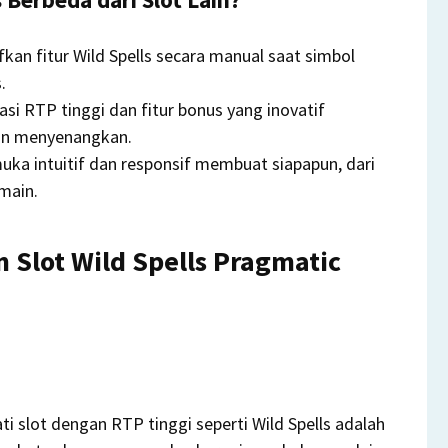
fkan fitur Wild Spells secara manual saat simbol
.
i RTP tinggi dan fitur bonus yang inovatif
an menyenangkan.
a intuitif dan responsif membuat siapapun, dari
main.
 Slot Wild Spells Pragmatic
i slot dengan RTP tinggi seperti Wild Spells adalah