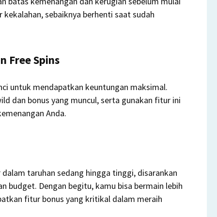
kan batas kemenangan dan kerugian sebelum mulai
 kekalahan, sebaiknya berhenti saat sudah
n Free Spins
kunci untuk mendapatkan keuntungan maksimal.
d dan bonus yang muncul, serta gunakan fitur ini
 kemenangan Anda.
 dalam taruhan sedang hingga tinggi, disarankan
an budget. Dengan begitu, kamu bisa bermain lebih
kan fitur bonus yang kritikal dalam meraih