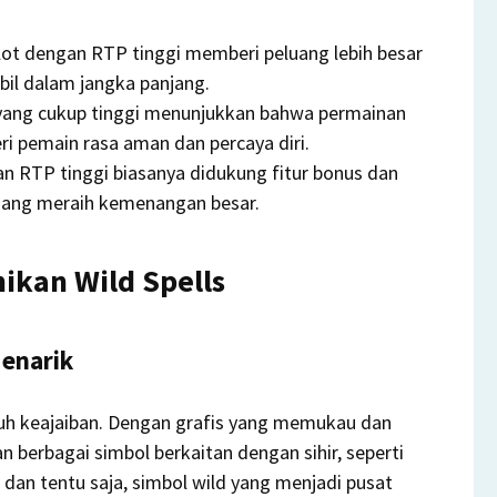
lot dengan RTP tinggi memberi peluang lebih besar
il dalam jangka panjang.
yang cukup tinggi menunjukkan bahwa permainan
i pemain rasa aman dan percaya diri.
an RTP tinggi biasanya didukung fitur bonus dan
uang meraih kemenangan besar.
ikan Wild Spells
Menarik
nuh keajaiban. Dengan grafis yang memukau dan
 berbagai simbol berkaitan dengan sihir, seperti
, dan tentu saja, simbol wild yang menjadi pusat