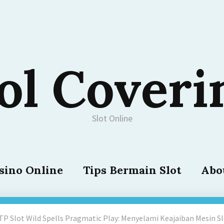
ol Coveri
Slot Online
sino Online
Tips Bermain Slot
Abo
TP Slot Wild Spells Pragmatic Play: Menyelami Keajaiban Mesin S