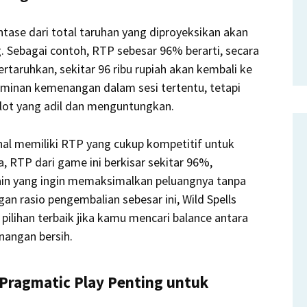
ntase dari total taruhan yang diproyeksikan akan
. Sebagai contoh, RTP sebesar 96% berarti, secara
pertaruhkan, sekitar 96 ribu rupiah akan kembali ke
aminan kemenangan dalam sesi tertentu, tetapi
slot yang adil dan menguntungkan.
enal memiliki RTP yang cukup kompetitif untuk
 RTP dari game ini berkisar sekitar 96%,
in yang ingin memaksimalkan peluangnya tanpa
an rasio pengembalian sebesar ini, Wild Spells
pilihan terbaik jika kamu mencari balance antara
angan bersih.
 Pragmatic Play Penting untuk