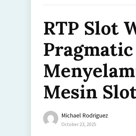
RTP Slot W
Pragmatic 
Menyelami
Mesin Slo
Author
Michael Rodriguez
Posted
October 23, 2025
on