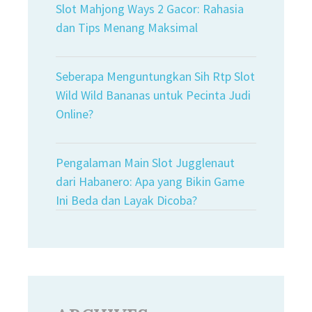
Slot Mahjong Ways 2 Gacor: Rahasia
dan Tips Menang Maksimal
Seberapa Menguntungkan Sih Rtp Slot
Wild Wild Bananas untuk Pecinta Judi
Online?
Pengalaman Main Slot Jugglenaut
dari Habanero: Apa yang Bikin Game
Ini Beda dan Layak Dicoba?