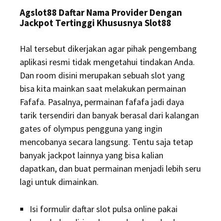
Agslot88 Daftar Nama Provider Dengan
Jackpot Tertinggi Khususnya Slot88
Hal tersebut dikerjakan agar pihak pengembang
aplikasi resmi tidak mengetahui tindakan Anda.
Dan room disini merupakan sebuah slot yang
bisa kita mainkan saat melakukan permainan
Fafafa. Pasalnya, permainan fafafa jadi daya
tarik tersendiri dan banyak berasal dari kalangan
gates of olympus pengguna yang ingin
mencobanya secara langsung. Tentu saja tetap
banyak jackpot lainnya yang bisa kalian
dapatkan, dan buat permainan menjadi lebih seru
lagi untuk dimainkan.
Isi formulir daftar slot pulsa online pakai