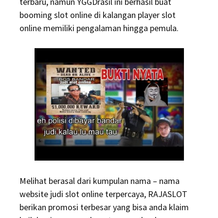
terbaru, namun YGGDrasil ini berhasil buat
booming slot online di kalangan player slot
online memiliki pengalaman hingga pemula.
Melihat berasal dari kumpulan nama – nama
website judi slot online terpercaya, RAJASLOT
berikan promosi terbesar yang bisa anda klaim