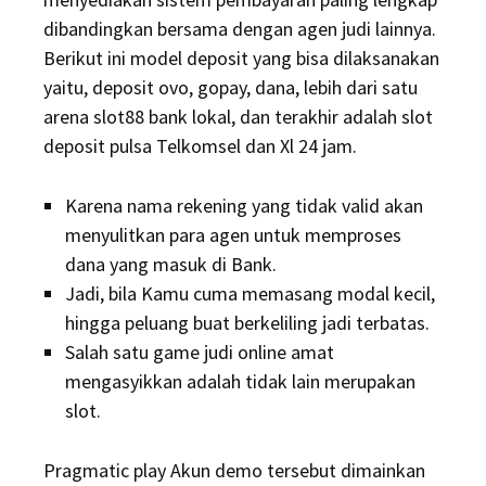
dibandingkan bersama dengan agen judi lainnya.
Berikut ini model deposit yang bisa dilaksanakan
yaitu, deposit ovo, gopay, dana, lebih dari satu
arena slot88 bank lokal, dan terakhir adalah slot
deposit pulsa Telkomsel dan Xl 24 jam.
Karena nama rekening yang tidak valid akan
menyulitkan para agen untuk memproses
dana yang masuk di Bank.
Jadi, bila Kamu cuma memasang modal kecil,
hingga peluang buat berkeliling jadi terbatas.
Salah satu game judi online amat
mengasyikkan adalah tidak lain merupakan
slot.
Pragmatic play Akun demo tersebut dimainkan