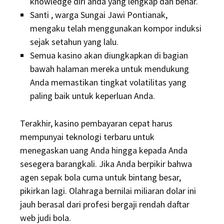
knowledge diri anda yang lengkap dan benar.
Santi , warga Sungai Jawi Pontianak,
mengaku telah menggunakan kompor induksi
sejak setahun yang lalu.
Semua kasino akan diungkapkan di bagian
bawah halaman mereka untuk mendukung
Anda memastikan tingkat volatilitas yang
paling baik untuk keperluan Anda.
Terakhir, kasino pembayaran cepat harus
mempunyai teknologi terbaru untuk
menegaskan uang Anda hingga kepada Anda
sesegera barangkali. Jika Anda berpikir bahwa
agen sepak bola cuma untuk bintang besar,
pikirkan lagi. Olahraga bernilai miliaran dolar ini
jauh berasal dari profesi bergaji rendah daftar
web judi bola.