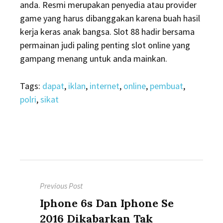
anda. Resmi merupakan penyedia atau provider
game yang harus dibanggakan karena buah hasil
kerja keras anak bangsa. Slot 88 hadir bersama
permainan judi paling penting slot online yang
gampang menang untuk anda mainkan.
Tags:
dapat
,
iklan
,
internet
,
online
,
pembuat
,
polri
,
sikat
Post
Previous Post
navigation
Previous
Iphone 6s Dan Iphone Se
post:
2016 Dikabarkan Tak