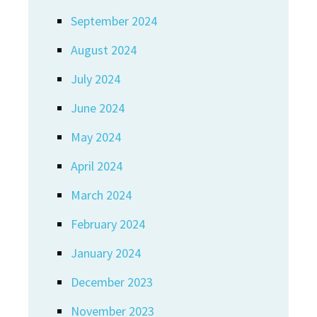
September 2024
August 2024
July 2024
June 2024
May 2024
April 2024
March 2024
February 2024
January 2024
December 2023
November 2023