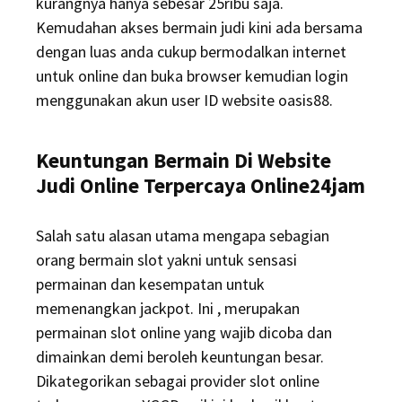
kurangnya hanya sebesar 25ribu saja.
Kemudahan akses bermain judi kini ada bersama
dengan luas anda cukup bermodalkan internet
untuk online dan buka browser kemudian login
menggunakan akun user ID website oasis88.
Keuntungan Bermain Di Website
Judi Online Terpercaya Online24jam
Salah satu alasan utama mengapa sebagian
orang bermain slot yakni untuk sensasi
permainan dan kesempatan untuk
memenangkan jackpot. Ini , merupakan
permainan slot online yang wajib dicoba dan
dimainkan demi beroleh keuntungan besar.
Dikategorikan sebagai provider slot online