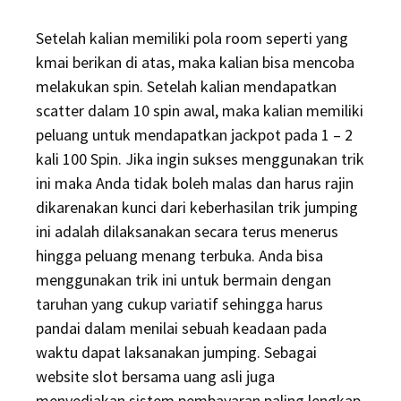
Setelah kalian memiliki pola room seperti yang
kmai berikan di atas, maka kalian bisa mencoba
melakukan spin. Setelah kalian mendapatkan
scatter dalam 10 spin awal, maka kalian memiliki
peluang untuk mendapatkan jackpot pada 1 – 2
kali 100 Spin. Jika ingin sukses menggunakan trik
ini maka Anda tidak boleh malas dan harus rajin
dikarenakan kunci dari keberhasilan trik jumping
ini adalah dilaksanakan secara terus menerus
hingga peluang menang terbuka. Anda bisa
menggunakan trik ini untuk bermain dengan
taruhan yang cukup variatif sehingga harus
pandai dalam menilai sebuah keadaan pada
waktu dapat laksanakan jumping. Sebagai
website slot bersama uang asli juga
menyediakan sistem pembayaran paling lengkap