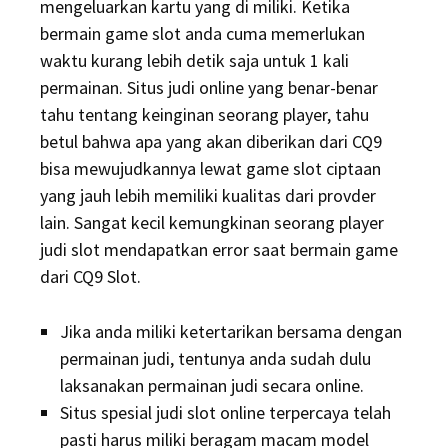
mengeluarkan kartu yang di miliki. Ketika
bermain game slot anda cuma memerlukan
waktu kurang lebih detik saja untuk 1 kali
permainan. Situs judi online yang benar-benar
tahu tentang keinginan seorang player, tahu
betul bahwa apa yang akan diberikan dari CQ9
bisa mewujudkannya lewat game slot ciptaan
yang jauh lebih memiliki kualitas dari provder
lain. Sangat kecil kemungkinan seorang player
judi slot mendapatkan error saat bermain game
dari CQ9 Slot.
Jika anda miliki ketertarikan bersama dengan
permainan judi, tentunya anda sudah dulu
laksanakan permainan judi secara online.
Situs spesial judi slot online terpercaya telah
pasti harus miliki beragam macam model