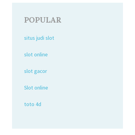
POPULAR
situs judi slot
slot online
slot gacor
Slot online
toto 4d