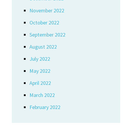
November 2022
October 2022
September 2022
August 2022
July 2022
May 2022
April 2022
March 2022
February 2022