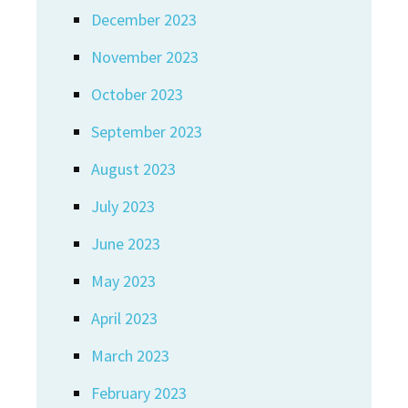
December 2023
November 2023
October 2023
September 2023
August 2023
July 2023
June 2023
May 2023
April 2023
March 2023
February 2023