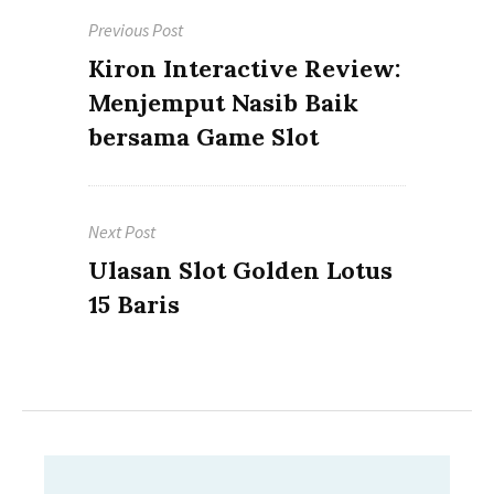
Previous Post
navigation
Previous
Kiron Interactive Review:
post:
Menjemput Nasib Baik
bersama Game Slot
Next Post
Next
Ulasan Slot Golden Lotus
post:
15 Baris