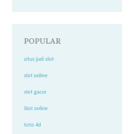
POPULAR
situs judi slot
slot online
slot gacor
Slot online
toto 4d