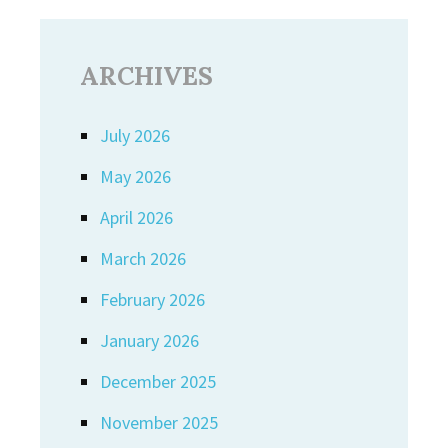
ARCHIVES
July 2026
May 2026
April 2026
March 2026
February 2026
January 2026
December 2025
November 2025