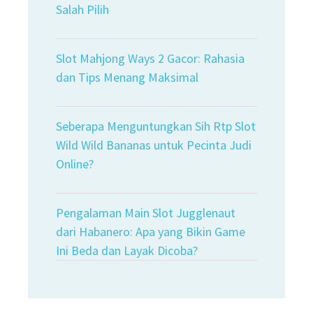
Salah Pilih
Slot Mahjong Ways 2 Gacor: Rahasia
dan Tips Menang Maksimal
Seberapa Menguntungkan Sih Rtp Slot
Wild Wild Bananas untuk Pecinta Judi
Online?
Pengalaman Main Slot Jugglenaut
dari Habanero: Apa yang Bikin Game
Ini Beda dan Layak Dicoba?