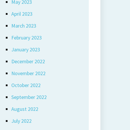
May 2023
April 2023
March 2023
February 2023
January 2023
December 2022
November 2022
October 2022
September 2022
August 2022
July 2022