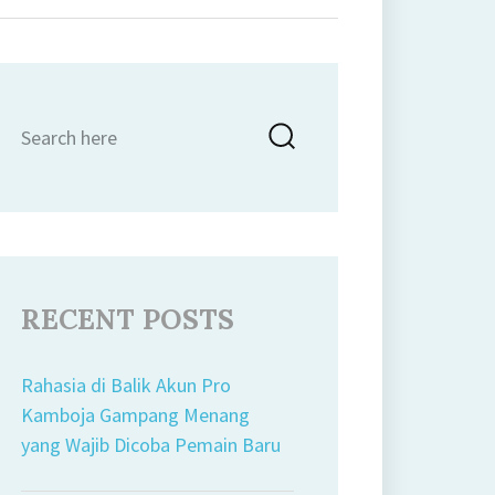
Search
Search
for:
RECENT POSTS
Rahasia di Balik Akun Pro
Kamboja Gampang Menang
yang Wajib Dicoba Pemain Baru