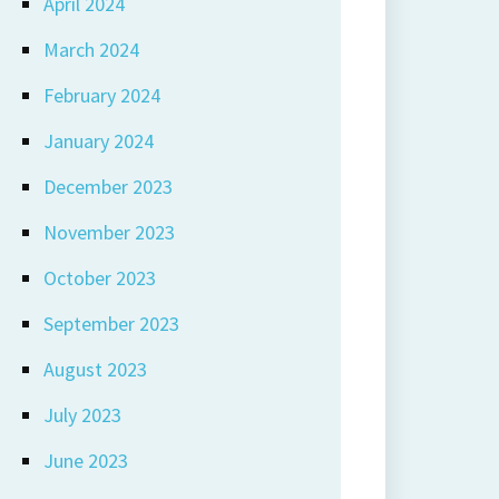
April 2024
March 2024
February 2024
January 2024
December 2023
November 2023
October 2023
September 2023
August 2023
July 2023
June 2023