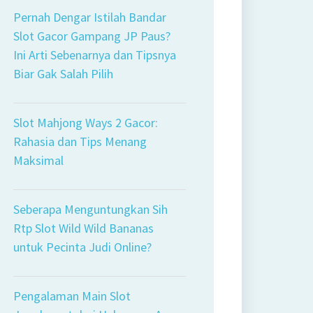
Pernah Dengar Istilah Bandar
Slot Gacor Gampang JP Paus?
Ini Arti Sebenarnya dan Tipsnya
Biar Gak Salah Pilih
Slot Mahjong Ways 2 Gacor:
Rahasia dan Tips Menang
Maksimal
Seberapa Menguntungkan Sih
Rtp Slot Wild Wild Bananas
untuk Pecinta Judi Online?
Pengalaman Main Slot