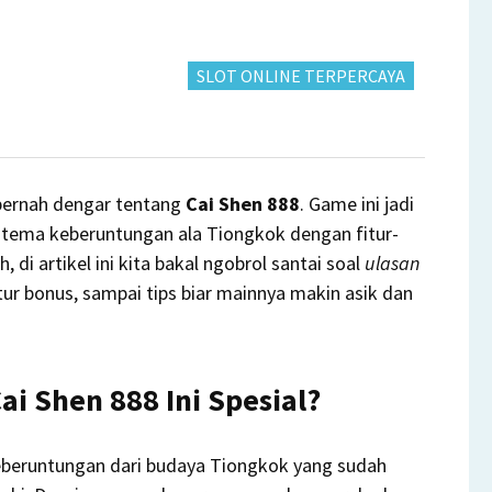
CATEGORIES:
SLOT ONLINE TERPERCAYA
 pernah dengar tentang
Cai Shen 888
. Game ini jadi
 tema keberuntungan ala Tiongkok dengan fitur-
 di artikel ini kita bakal ngobrol santai soal
ulasan
itur bonus, sampai tips biar mainnya makin asik dan
ai Shen 888 Ini Spesial?
eberuntungan dari budaya Tiongkok yang sudah