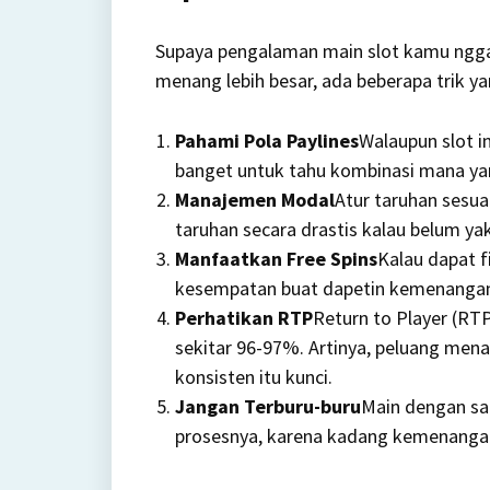
Supaya pengalaman main slot kamu ngg
menang lebih besar, ada beberapa trik ya
Pahami Pola Paylines
Walaupun slot i
banget untuk tahu kombinasi mana yan
Manajemen Modal
Atur taruhan sesu
taruhan secara drastis kalau belum ya
Manfaatkan Free Spins
Kalau dapat f
kesempatan buat dapetin kemenangan 
Perhatikan RTP
Return to Player (RTP
sekitar 96-97%. Artinya, peluang mena
konsisten itu kunci.
Jangan Terburu-buru
Main dengan san
prosesnya, karena kadang kemenangan