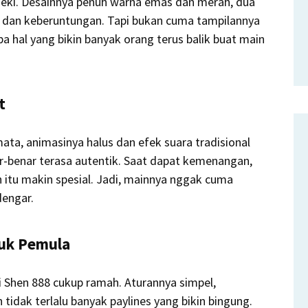
ejeki. Desainnya penuh warna emas dan merah, dua
dan keberuntungan. Tapi bukan cuma tampilannya
a hal yang bikin banyak orang terus balik buat main
t
ta, animasinya halus dan efek suara tradisional
benar terasa autentik. Saat dapat kemenangan,
 itu makin spesial. Jadi, mainnya nggak cuma
dengar.
uk Pemula
ai Shen 888 cukup ramah. Aturannya simpel,
idak terlalu banyak paylines yang bikin bingung.