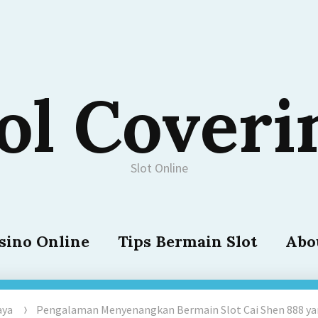
ol Coveri
Slot Online
sino Online
Tips Bermain Slot
Abo
aya
Pengalaman Menyenangkan Bermain Slot Cai Shen 888 yan