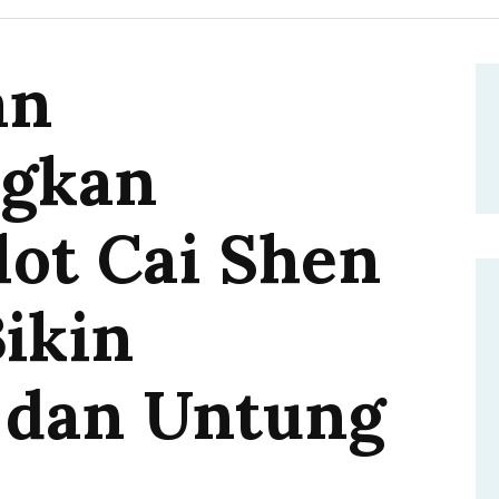
an
gkan
lot Cai Shen
ikin
 dan Untung