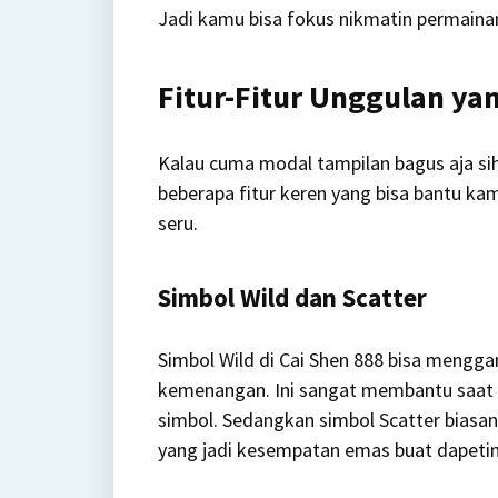
Jadi kamu bisa fokus nikmatin permainan 
Fitur-Fitur Unggulan ya
Kalau cuma modal tampilan bagus aja si
beberapa fitur keren yang bisa bantu ka
seru.
Simbol Wild dan Scatter
Simbol Wild di Cai Shen 888 bisa mengg
kemenangan. Ini sangat membantu saat 
simbol. Sedangkan simbol Scatter biasan
yang jadi kesempatan emas buat dapetin