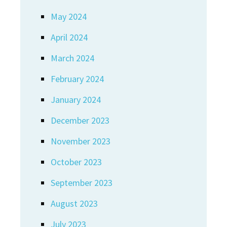
May 2024
April 2024
March 2024
February 2024
January 2024
December 2023
November 2023
October 2023
September 2023
August 2023
July 2023