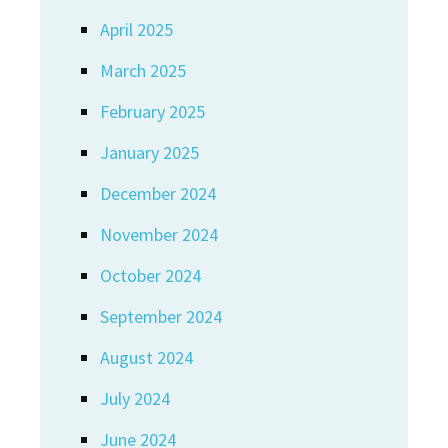
April 2025
March 2025
February 2025
January 2025
December 2024
November 2024
October 2024
September 2024
August 2024
July 2024
June 2024