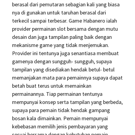
berasal dari pemutaran sebagian kali yang biasa
nya di gunakan untuk taruhan berasal dari
terkecil sampai terbesar. Game Habanero ialah
provider permainan slot bersama dengan mutu
desain dan juga tampilan paling baik dengan
mekanisme game yang tidak menjemukan.
Provider ini tentunya juga senantiasa membuat
gamenya dengan sungguh- sungguh, supaya
tampilan yang disediakan hendak betul- betul
memanjakan mata para pemainnya supaya dapat
betah buat terus untuk memainkan
permainannya. Tiap permainan tentunya
mempunyai konsep serta tampilan yang berbeda,
supaya para pemain tidak hendak gampang
bosan kala dimainkan. Pemain mempunyai
kebebasan memilih jenis pembayaran yang
sesuai bersama dengan kebutuhan pemain.