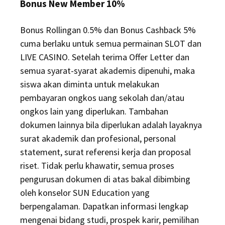
Bonus New Member 10%
Bonus Rollingan 0.5% dan Bonus Cashback 5%
cuma berlaku untuk semua permainan SLOT dan
LIVE CASINO. Setelah terima Offer Letter dan
semua syarat-syarat akademis dipenuhi, maka
siswa akan diminta untuk melakukan
pembayaran ongkos uang sekolah dan/atau
ongkos lain yang diperlukan. Tambahan
dokumen lainnya bila diperlukan adalah layaknya
surat akademik dan profesional, personal
statement, surat referensi kerja dan proposal
riset. Tidak perlu khawatir, semua proses
pengurusan dokumen di atas bakal dibimbing
oleh konselor SUN Education yang
berpengalaman. Dapatkan informasi lengkap
mengenai bidang studi, prospek karir, pemilihan