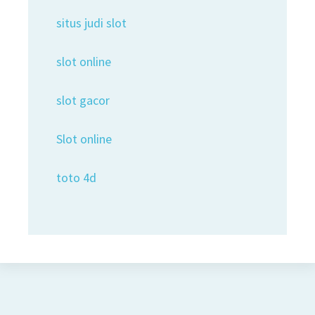
situs judi slot
slot online
slot gacor
Slot online
toto 4d