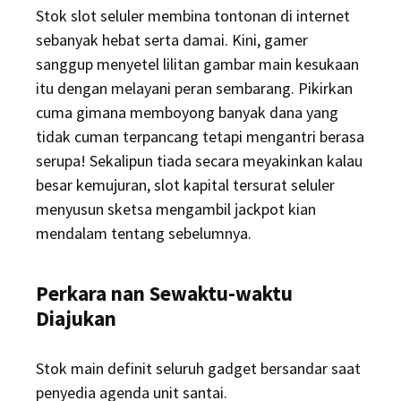
Stok slot seluler membina tontonan di internet
sebanyak hebat serta damai. Kini, gamer
sanggup menyetel lilitan gambar main kesukaan
itu dengan melayani peran sembarang. Pikirkan
cuma gimana memboyong banyak dana yang
tidak cuman terpancang tetapi mengantri berasa
serupa! Sekalipun tiada secara meyakinkan kalau
besar kemujuran, slot kapital tersurat seluler
menyusun sketsa mengambil jackpot kian
mendalam tentang sebelumnya.
Perkara nan Sewaktu-waktu
Diajukan
Stok main definit seluruh gadget bersandar saat
penyedia agenda unit santai.