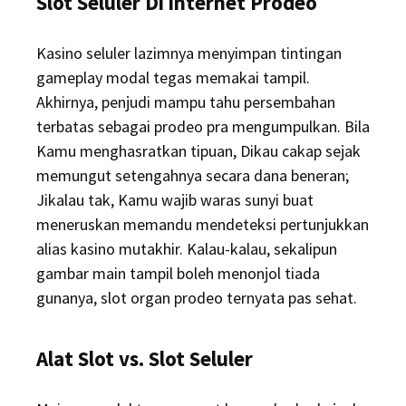
Slot Seluler Di internet Prodeo
Kasino seluler lazimnya menyimpan tintingan
gameplay modal tegas memakai tampil.
Akhirnya, penjudi mampu tahu persembahan
terbatas sebagai prodeo pra mengumpulkan. Bila
Kamu menghasratkan tipuan, Dikau cakap sejak
memungut setengahnya secara dana beneran;
Jikalau tak, Kamu wajib waras sunyi buat
meneruskan memandu mendeteksi pertunjukkan
alias kasino mutakhir. Kalau-kalau, sekalipun
gambar main tampil boleh menonjol tiada
gunanya, slot organ prodeo ternyata pas sehat.
Alat Slot vs. Slot Seluler