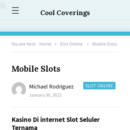
Menu
Cool Coverings
You are here:
Home
Slot Online
Mobile Slots
Mobile Slots
Author
CATEGORIES:
Michael Rodriguez
SLOT ONLINE
Posted
January 30, 2023
on
Kasino Di internet Slot Seluler
Ternama