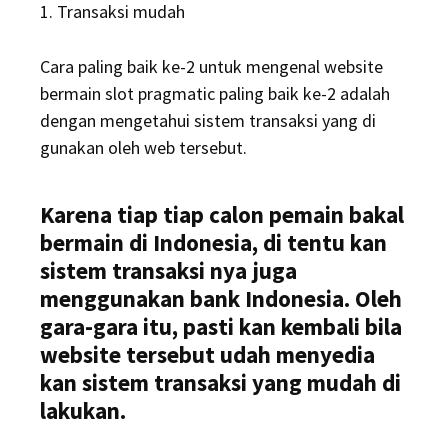
1. Transaksi mudah
Cara paling baik ke-2 untuk mengenal website
bermain slot pragmatic paling baik ke-2 adalah
dengan mengetahui sistem transaksi yang di
gunakan oleh web tersebut.
Karena tiap tiap calon pemain bakal
bermain di Indonesia, di tentu kan
sistem transaksi nya juga
menggunakan bank Indonesia. Oleh
gara-gara itu, pasti kan kembali bila
website tersebut udah menyedia
kan sistem transaksi yang mudah di
lakukan.