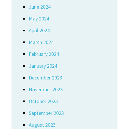
June 2024
May 2024
April 2024
March 2024
February 2024
January 2024
December 2023
November 2023
October 2023
September 2023
August 2023