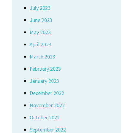
July 2023
June 2023
May 2023
April 2023
March 2023
February 2023
January 2023
December 2022
November 2022
October 2022
September 2022