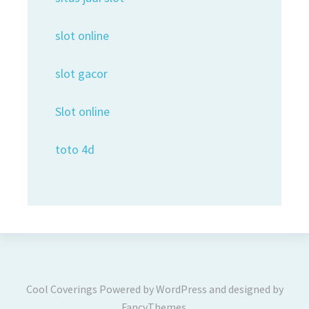
slot online
slot gacor
Slot online
toto 4d
Cool Coverings
Powered by
WordPress
and designed by
FancyThemes
.