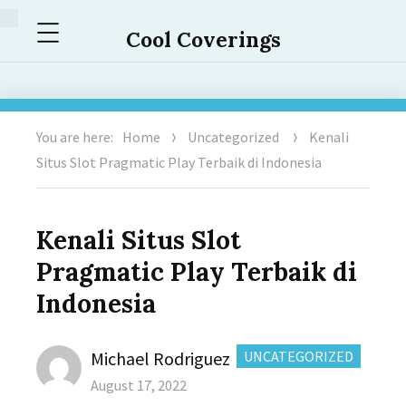
Menu
Cool Coverings
You are here:
Home
Uncategorized
Kenali
Situs Slot Pragmatic Play Terbaik di Indonesia
Kenali Situs Slot
Pragmatic Play Terbaik di
Indonesia
Author
CATEGORIES:
Michael Rodriguez
UNCATEGORIZED
Posted
August 17, 2022