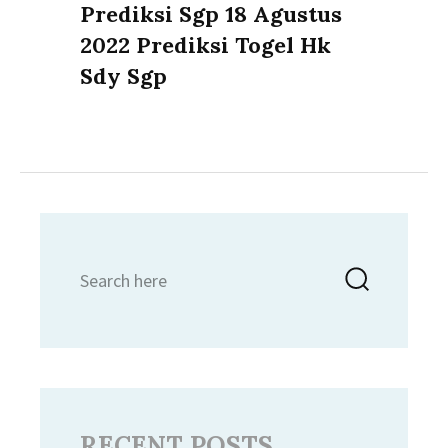
Next
Prediksi Sgp 18 Agustus
post:
2022 Prediksi Togel Hk
Sdy Sgp
Search
Searc
for:
RECENT POSTS