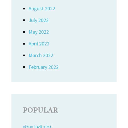
August 2022
July 2022
May 2022
April 2022
March 2022
February 2022
POPULAR
situs judi slot