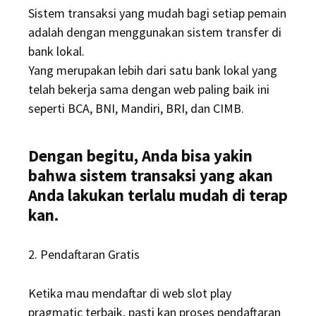
Sistem transaksi yang mudah bagi setiap pemain
adalah dengan menggunakan sistem transfer di
bank lokal.
Yang merupakan lebih dari satu bank lokal yang
telah bekerja sama dengan web paling baik ini
seperti BCA, BNI, Mandiri, BRI, dan CIMB.
Dengan begitu, Anda bisa yakin
bahwa sistem transaksi yang akan
Anda lakukan terlalu mudah di terap
kan.
2. Pendaftaran Gratis
Ketika mau mendaftar di web slot play
pragmatic terbaik, pasti kan proses pendaftaran