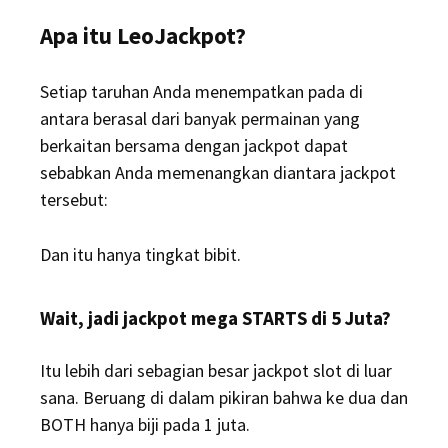
Apa itu LeoJackpot?
Setiap taruhan Anda menempatkan pada di
antara berasal dari banyak permainan yang
berkaitan bersama dengan jackpot dapat
sebabkan Anda memenangkan diantara jackpot
tersebut:
Dan itu hanya tingkat bibit.
Wait, jadi jackpot mega STARTS di 5 Juta?
Itu lebih dari sebagian besar jackpot slot di luar
sana. Beruang di dalam pikiran bahwa ke dua dan
BOTH hanya biji pada 1 juta.