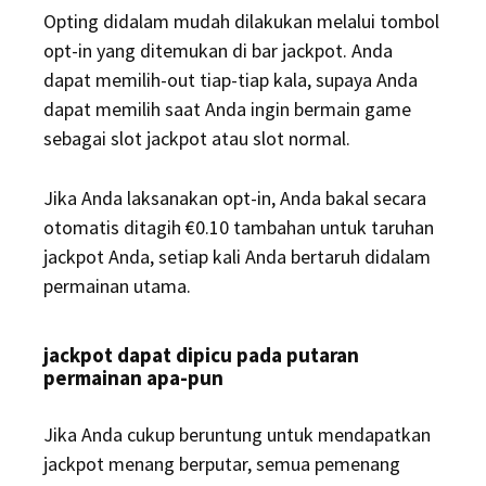
Opting didalam mudah dilakukan melalui tombol
opt-in yang ditemukan di bar jackpot. Anda
dapat memilih-out tiap-tiap kala, supaya Anda
dapat memilih saat Anda ingin bermain game
sebagai slot jackpot atau slot normal.
Jika Anda laksanakan opt-in, Anda bakal secara
otomatis ditagih €0.10 tambahan untuk taruhan
jackpot Anda, setiap kali Anda bertaruh didalam
permainan utama.
jackpot dapat dipicu pada putaran
permainan apa-pun
Jika Anda cukup beruntung untuk mendapatkan
jackpot menang berputar, semua pemenang