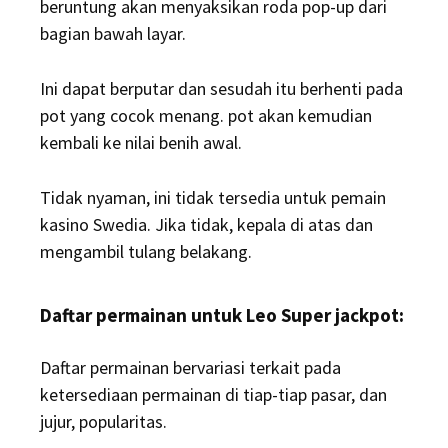
beruntung akan menyaksikan roda pop-up dari
bagian bawah layar.
Ini dapat berputar dan sesudah itu berhenti pada
pot yang cocok menang. pot akan kemudian
kembali ke nilai benih awal.
Tidak nyaman, ini tidak tersedia untuk pemain
kasino Swedia. Jika tidak, kepala di atas dan
mengambil tulang belakang.
Daftar permainan untuk Leo Super jackpot:
Daftar permainan bervariasi terkait pada
ketersediaan permainan di tiap-tiap pasar, dan
jujur, popularitas.