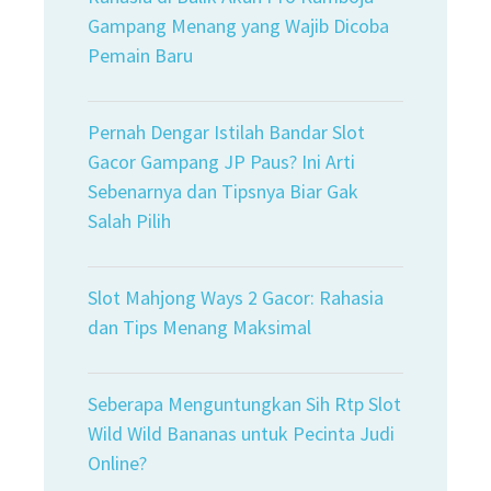
Gampang Menang yang Wajib Dicoba
Pemain Baru
Pernah Dengar Istilah Bandar Slot
Gacor Gampang JP Paus? Ini Arti
Sebenarnya dan Tipsnya Biar Gak
Salah Pilih
Slot Mahjong Ways 2 Gacor: Rahasia
dan Tips Menang Maksimal
Seberapa Menguntungkan Sih Rtp Slot
Wild Wild Bananas untuk Pecinta Judi
Online?