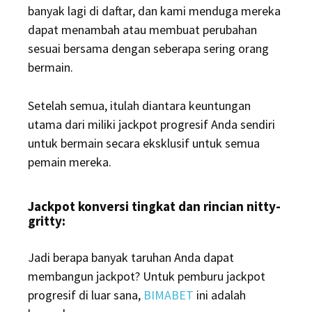
banyak lagi di daftar, dan kami menduga mereka
dapat menambah atau membuat perubahan
sesuai bersama dengan seberapa sering orang
bermain.
Setelah semua, itulah diantara keuntungan
utama dari miliki jackpot progresif Anda sendiri
untuk bermain secara eksklusif untuk semua
pemain mereka.
Jackpot konversi tingkat dan rincian nitty-
gritty:
Jadi berapa banyak taruhan Anda dapat
membangun jackpot? Untuk pemburu jackpot
progresif di luar sana,
BIMABET
ini adalah