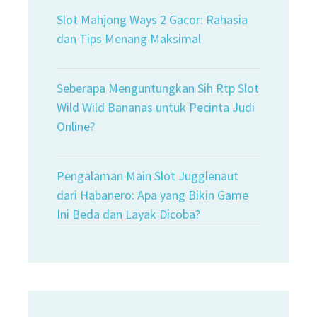
Slot Mahjong Ways 2 Gacor: Rahasia
dan Tips Menang Maksimal
Seberapa Menguntungkan Sih Rtp Slot
Wild Wild Bananas untuk Pecinta Judi
Online?
Pengalaman Main Slot Jugglenaut
dari Habanero: Apa yang Bikin Game
Ini Beda dan Layak Dicoba?