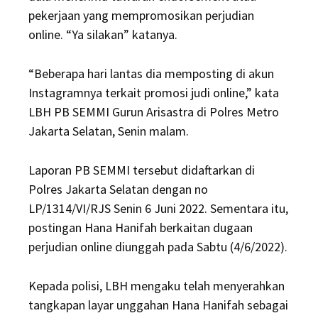
pekerjaan yang mempromosikan perjudian
online. “Ya silakan” katanya.
“Beberapa hari lantas dia memposting di akun
Instagramnya terkait promosi judi online,” kata
LBH PB SEMMI Gurun Arisastra di Polres Metro
Jakarta Selatan, Senin malam.
Laporan PB SEMMI tersebut didaftarkan di
Polres Jakarta Selatan dengan no
LP/1314/VI/RJS Senin 6 Juni 2022. Sementara itu,
postingan Hana Hanifah berkaitan dugaan
perjudian online diunggah pada Sabtu (4/6/2022).
Kepada polisi, LBH mengaku telah menyerahkan
tangkapan layar unggahan Hana Hanifah sebagai