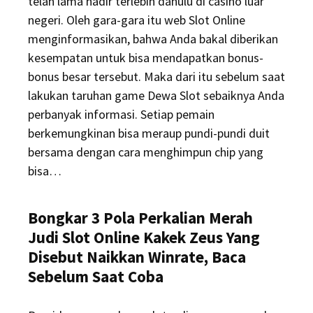
telah lama hadir terlebih dahulu di casino luar
negeri. Oleh gara-gara itu web Slot Online
menginformasikan, bahwa Anda bakal diberikan
kesempatan untuk bisa mendapatkan bonus-
bonus besar tersebut. Maka dari itu sebelum saat
lakukan taruhan game Dewa Slot sebaiknya Anda
perbanyak informasi. Setiap pemain
berkemungkinan bisa meraup pundi-pundi duit
bersama dengan cara menghimpun chip yang
bisa…
Bongkar 3 Pola Perkalian Merah
Judi Slot Online Kakek Zeus Yang
Disebut Naikkan Winrate, Baca
Sebelum Saat Coba