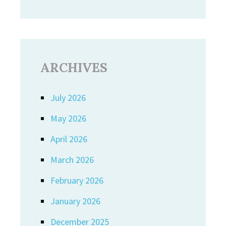
ARCHIVES
July 2026
May 2026
April 2026
March 2026
February 2026
January 2026
December 2025