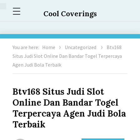
Menu
Cool Coverings
You are here:
Home
Uncategorized
Btv168
Situs Judi Slot Online Dan Bandar Togel Terpercaya
Agen Judi Bola Terbaik
Btv168 Situs Judi Slot
Online Dan Bandar Togel
Terpercaya Agen Judi Bola
Terbaik