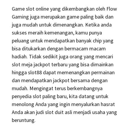
Game slot online yang dikembangkan oleh Flow
Gaming juga merupakan game paling baik dan
juga mudah untuk dimenangkan. Ketika anda
sukses meraih kemenangan, kamu punya
peluang untuk mendapatkan banyak chip yang
bisa ditukarkan dengan bermacam macam
hadiah. Tidak sedikit juga orang yang mencari
slot meja jackpot terbaru yang bisa dimainkan
hingga slot88 dapat memenangkan permainan
dan mendapatkan jackpot bersama dengan
mudah. Mengingat terus berkembangnya
penyedia slot paling baru, kita datang untuk
menolong Anda yang ingin menyalurkan hasrat
Anda akan judi slot duit asli menjadi usaha yang
beruntung.