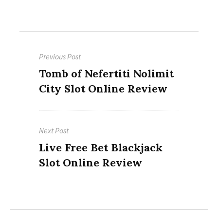
Post
Previous Post
navigation
Previous
Tomb of Nefertiti Nolimit
post:
City Slot Online Review
Next Post
Next
Live Free Bet Blackjack
post:
Slot Online Review