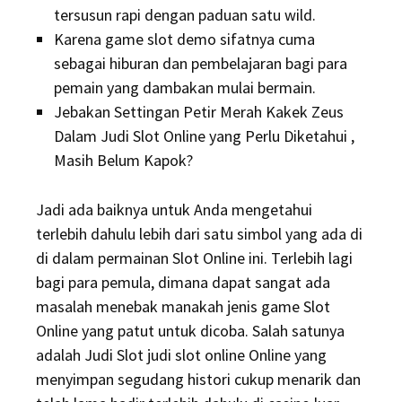
tersusun rapi dengan paduan satu wild.
Karena game slot demo sifatnya cuma
sebagai hiburan dan pembelajaran bagi para
pemain yang dambakan mulai bermain.
Jebakan Settingan Petir Merah Kakek Zeus
Dalam Judi Slot Online yang Perlu Diketahui ,
Masih Belum Kapok?
Jadi ada baiknya untuk Anda mengetahui
terlebih dahulu lebih dari satu simbol yang ada di
di dalam permainan Slot Online ini. Terlebih lagi
bagi para pemula, dimana dapat sangat ada
masalah menebak manakah jenis game Slot
Online yang patut untuk dicoba. Salah satunya
adalah Judi Slot judi slot online Online yang
menyimpan segudang histori cukup menarik dan