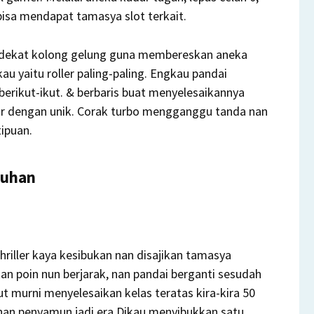
bisa mendapat tamasya slot terkait.
 dekat kolong gelung guna membereskan aneka
u yaitu roller paling-paling. Engkau pandai
erikut-ikut. & berbaris buat menyelesaikannya
r dengan unik. Corak turbo mengganggu tanda nan
ipuan.
nuhan
thriller kaya kesibukan nan disajikan tamasya
an poin nun berjarak, nan pandai berganti sesudah
t murni menyelesaikan kelas teratas kira-kira 50
han penyamun jadi era Dikau menyibukkan satu