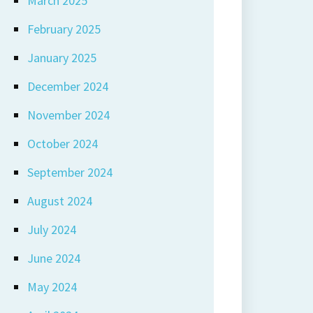
March 2025
February 2025
January 2025
December 2024
November 2024
October 2024
September 2024
August 2024
July 2024
June 2024
May 2024