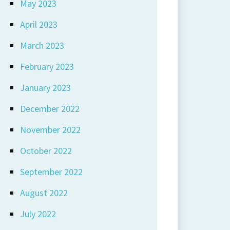
May 2023
April 2023
March 2023
February 2023
January 2023
December 2022
November 2022
October 2022
September 2022
August 2022
July 2022