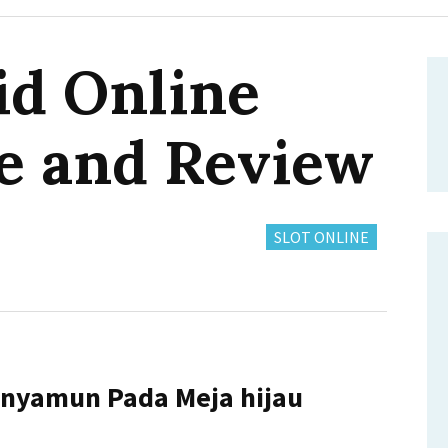
id Online
de and Review
CATEGORIES:
SLOT ONLINE
enyamun Pada Meja hijau