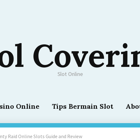
ol Coveri
Slot Online
sino Online
Tips Bermain Slot
Abo
nty Raid Online Slots Guide and Review