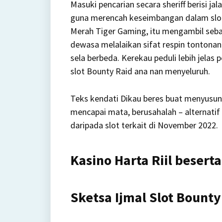
Masuki pencarian secara sheriff berisi j
guna merencah keseimbangan dalam slot
Merah Tiger Gaming, itu mengambil seba
dewasa melalaikan sifat respin tontona
sela berbeda. Kerekau peduli lebih jelas
slot Bounty Raid ana nan menyeluruh.
Teks kendati Dikau beres buat menyusu
mencapai mata, berusahalah – alternat
daripada slot terkait di November 2022.
Kasino Harta Riil besert
Sketsa Ijmal Slot Bounty