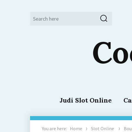
Search
Search
for:
Co
Judi Slot Online
Ca
You are here:
Home
Slot Online
Bou