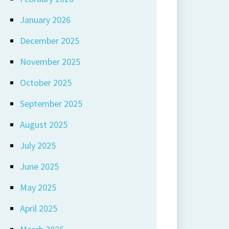
January 2026
December 2025
November 2025
October 2025
September 2025
August 2025
July 2025
June 2025
May 2025
April 2025