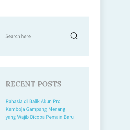
Search
Search
for:
RECENT POSTS
Rahasia di Balik Akun Pro
Kamboja Gampang Menang
yang Wajib Dicoba Pemain Baru