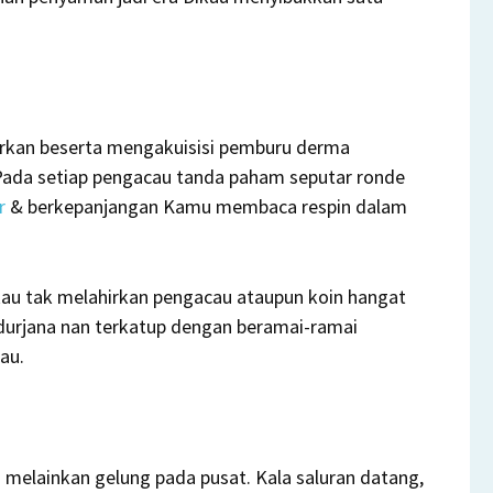
urkan beserta mengakuisisi pemburu derma
ada setiap pengacau tanda paham seputar ronde
r
& berkepanjangan Kamu membaca respin dalam
u tak melahirkan pengacau ataupun koin hangat
durjana nan terkatup dengan beramai-ramai
au.
 melainkan gelung pada pusat. Kala saluran datang,