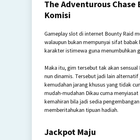
The Adventurous Chase
Komisi
Gameplay slot di internet Bounty Raid
walaupun bukan mempunyai sifat babak had
karakter istimewa guna menumbuhkan g
Maka itu, gim tersebut tak akan sensua
nun dinamis. Tersebut jadi lain alternat
kemudahan jarang khusus yang tidak cum
mudah-mudahan Dikau cuma menyiasat p
kemahiran bila jadi sedia pengembangan
memberitahukan tipuan hadiah.
Jackpot Maju