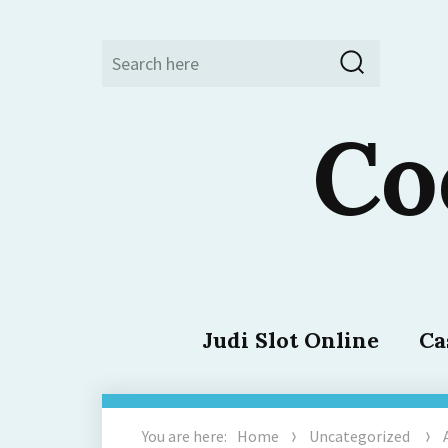
Search
Search
for:
Co
Judi Slot Online
Ca
You are here:
Home
Uncategorized