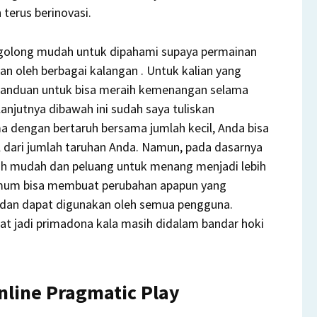
terus berinovasi.
rgolong mudah untuk dipahami supaya permainan
kan oleh berbagai kalangan . Untuk kalian yang
anduan untuk bisa meraih kemenangan selama
selanjutnya dibawah ini sudah saya tuliskan
a dengan bertaruh bersama jumlah kecil, Anda bisa
l dari jumlah taruhan Anda. Namun, pada dasarnya
bih mudah dan peluang untuk menang menjadi lebih
umum bisa membuat perubahan apapun yang
s dan dapat digunakan oleh semua pengguna.
at jadi primadona kala masih didalam bandar hoki
Online Pragmatic Play