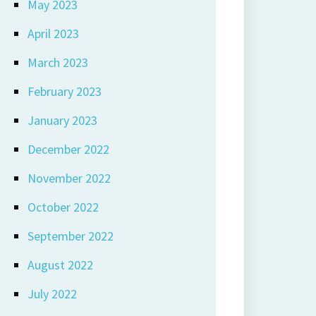
May 2023
April 2023
March 2023
February 2023
January 2023
December 2022
November 2022
October 2022
September 2022
August 2022
July 2022