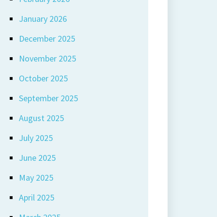
January 2026
December 2025
November 2025
October 2025
September 2025
August 2025
July 2025
June 2025
May 2025
April 2025