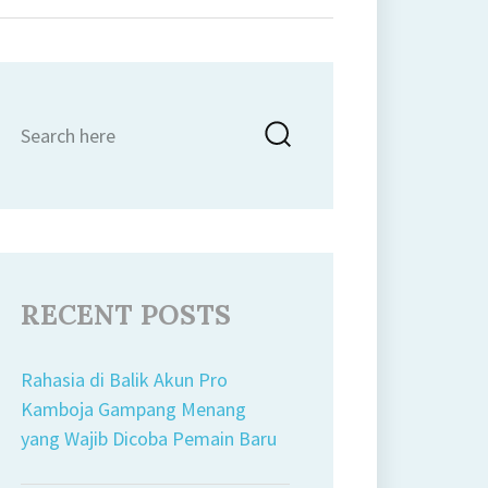
Search
Search
for:
RECENT POSTS
Rahasia di Balik Akun Pro
Kamboja Gampang Menang
yang Wajib Dicoba Pemain Baru