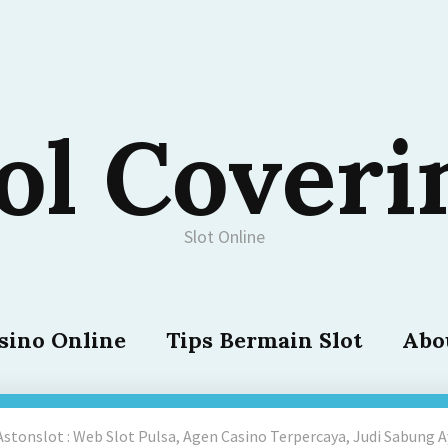
ol Coveri
Slot Online
sino Online
Tips Bermain Slot
Abo
Astonslot : Web Slot Pulsa, Agen Casino Terpercaya, Judi Sabung 