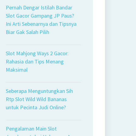
Pernah Dengar Istilah Bandar
Slot Gacor Gampang JP Paus?
Ini Arti Sebenarnya dan Tipsnya
Biar Gak Salah Pilih
Slot Mahjong Ways 2 Gacor:
Rahasia dan Tips Menang
Maksimal
Seberapa Menguntungkan Sih
Rtp Slot Wild Wild Bananas
untuk Pecinta Judi Online?
Pengalaman Main Slot