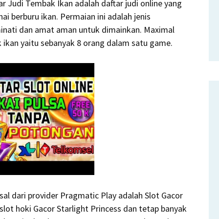
ftar Judi Tembak Ikan adalah daftar judi online yang
 berburu ikan. Permaian ini adalah jenis
inati dan amat aman untuk dimainkan. Maximal
ikan yaitu sebanyak 8 orang dalam satu game.
al dari provider Pragmatic Play adalah Slot Gacor
lot hoki Gacor Starlight Princess dan tetap banyak