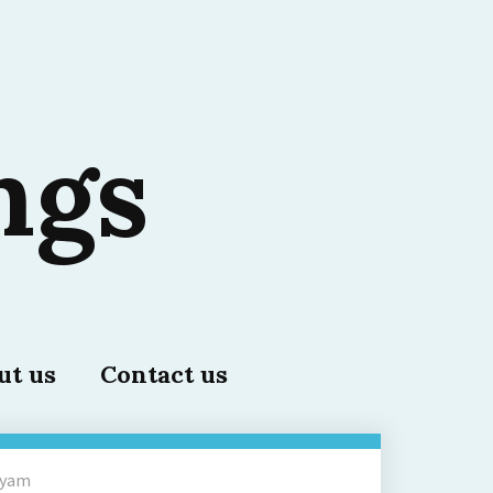
ngs
ut us
Contact us
Ayam