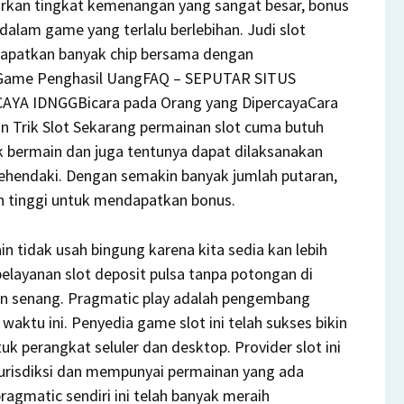
rkan tingkat kemenangan yang sangat besar, bonus
dalam game yang terlalu berlebihan. Judi slot
apatkan banyak chip bersama dengan
Game Penghasil UangFAQ – SEPUTAR SITUS
A IDNGGBicara pada Orang yang DipercayaCara
 Trik Slot Sekarang permainan slot cuma butuh
k bermain dan juga tentunya dapat dilaksanakan
hendaki. Dengan semakin banyak jumlah putaran,
h tinggi untuk mendapatkan bonus.
in tidak usah bingung karena kita sedia kan lebih
 pelayanan slot deposit pulsa tanpa potongan di
n senang. Pragmatic play adalah pengembang
waktu ini. Penyedia game slot ini telah sukses bikin
tuk perangkat seluler dan desktop. Provider slot ini
0 yurisdiksi dan mempunyai permainan yang ada
ragmatic sendiri ini telah banyak meraih