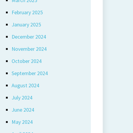
March 2025
February 2025
January 2025
December 2024
November 2024
October 2024
September 2024
August 2024
July 2024
June 2024
May 2024