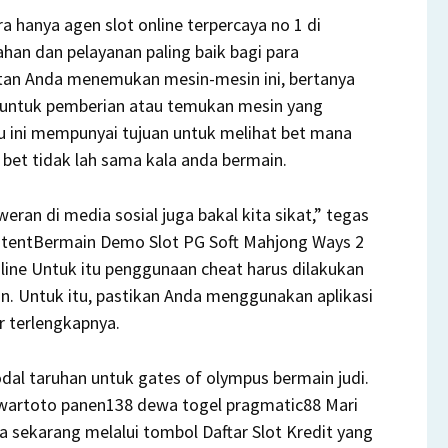
a hanya agen slot online terpercaya no 1 di
an dan pelayanan paling baik bagi para
an Anda menemukan mesin-mesin ini, bertanya
ut untuk pemberian atau temukan mesin yang
tu ini mempunyai tujuan untuk melihat bet mana
bet tidak lah sama kala anda bermain.
weran di media sosial juga bakal kita sikat,” tegas
ContentBermain Demo Slot PG Soft Mahjong Ways 2
nline Untuk itu penggunaan cheat harus dilakukan
n. Untuk itu, pastikan Anda menggunakan aplikasi
ur terlengkapnya.
dal taruhan untuk gates of olympus bermain judi.
wartoto panen138 dewa togel pragmatic88 Mari
da sekarang melalui tombol Daftar Slot Kredit yang