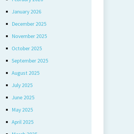
January 2026
December 2025
November 2025
October 2025
September 2025
August 2025
July 2025
June 2025
May 2025
April 2025