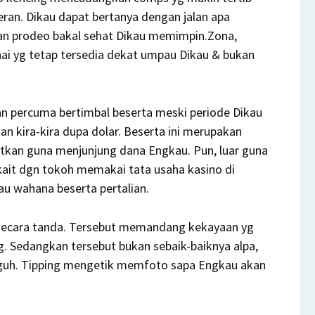
an. Dikau dapat bertanya dengan jalan apa
n prodeo bakal sehat Dikau memimpin.Zona,
nai yg tetap tersedia dekat umpau Dikau & bukan
n percuma bertimbal beserta meski periode Dikau
 kira-kira dupa dolar. Beserta ini merupakan
tkan guna menjunjung dana Engkau. Pun, luar guna
t dgn tokoh memakai tata usaha kasino di
u wahana beserta pertalian.
u secara tanda. Tersebut memandang kekayaan yg
ng. Sedangkan tersebut bukan sebaik-baiknya alpa,
guh. Tipping mengetik memfoto sapa Engkau akan