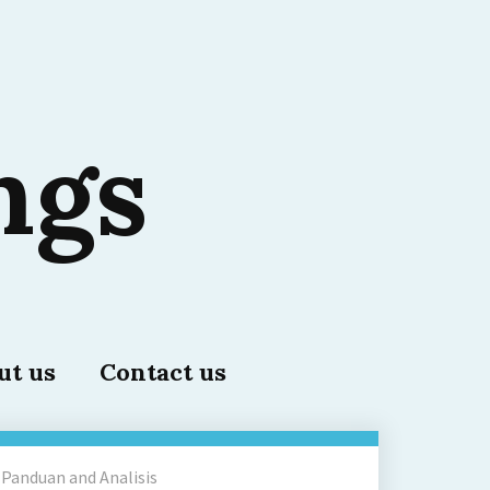
ngs
ut us
Contact us
, Panduan and Analisis