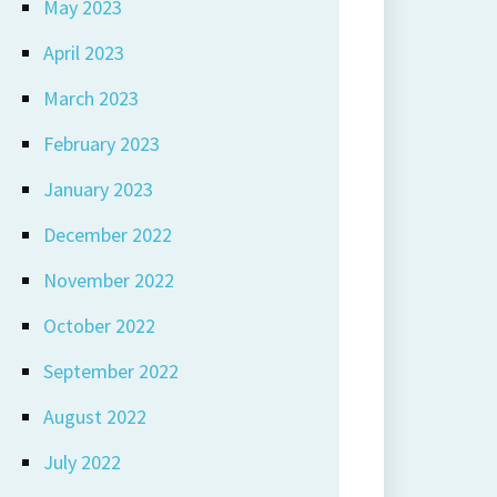
May 2023
April 2023
March 2023
February 2023
January 2023
December 2022
November 2022
October 2022
September 2022
August 2022
July 2022