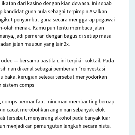
katan dari kasino dengan kian dewasa. Ini sebab
 kandidat guna pula sebagai terpimpin.Asalkan
engikut penyambut guna secara menggarap pegawai
ah-olah menak. Kamu pun tentu membaca jalan
anya, jadi pemeran dengan bagus di setiap masa
dan jalan maupun yang lain2x.
odeo — bersama pastilah, ini terpikir koktail. Pada
sih nan dikenal sebagai pemberian “reinvestasi
u bakal kerugian selesai tersebut menyodorkan
am sistem comps.
im, comps bermanfaat minuman membanting beruap
kin cacat merobohkan angin nan sebanyak elok
li tersebut, menyerang alkohol pada banyak luar
nun menjadikan pemungutan langkah secara nista.