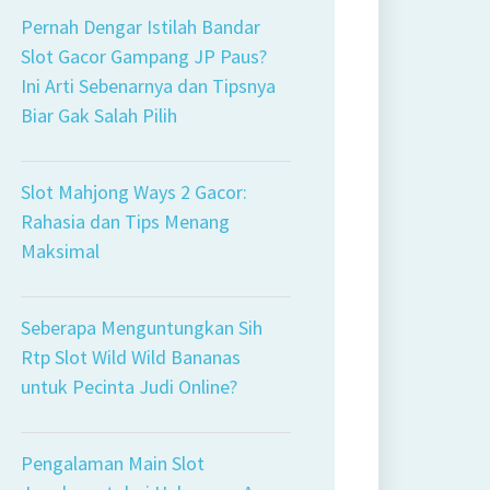
Pernah Dengar Istilah Bandar
Slot Gacor Gampang JP Paus?
Ini Arti Sebenarnya dan Tipsnya
Biar Gak Salah Pilih
Slot Mahjong Ways 2 Gacor:
Rahasia dan Tips Menang
Maksimal
Seberapa Menguntungkan Sih
Rtp Slot Wild Wild Bananas
untuk Pecinta Judi Online?
Pengalaman Main Slot