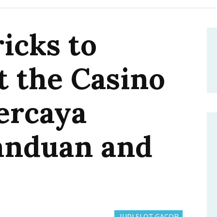
ricks to
t the Casino
ercaya
Panduan and
CATEGORIES:
JUDI SLOT GACOR