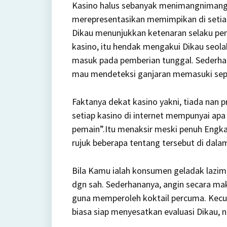
Kasino halus sebanyak menimangnimang i
merepresentasikan memimpikan di setiap
Dikau menunjukkan ketenaran selaku p
kasino, itu hendak mengakui Dikau seol
masuk pada pemberian tunggal. Sederhan
mau mendeteksi ganjaran memasuki sepa
Faktanya dekat kasino yakni, tiada nan pr
setiap kasino di internet mempunyai apa 
pemain”.Itu menaksir meski penuh Engka
rujuk beberapa tentang tersebut di dal
Bila Kamu ialah konsumen geladak laz
dgn sah. Sederhananya, angin secara ma
guna memperoleh koktail percuma. Kecua
biasa siap menyesatkan evaluasi Dikau, 