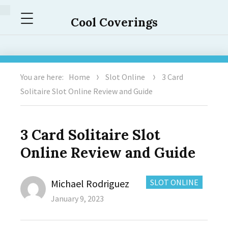
Menu
Cool Coverings
You are here:
Home
Slot Online
3 Card
Solitaire Slot Online Review and Guide
3 Card Solitaire Slot
Online Review and Guide
Author
CATEGORIES:
Michael Rodriguez
SLOT ONLINE
Posted
January 9, 2023
on