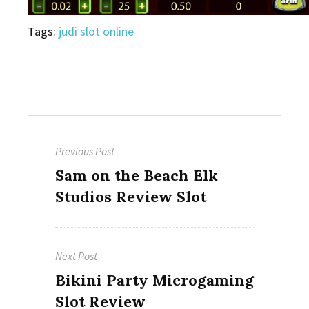
Tags:
judi slot online
Post
Previous Post
navigation
Previous
Sam on the Beach Elk
post:
Studios Review Slot
Next Post
Next
Bikini Party Microgaming
post:
Slot Review