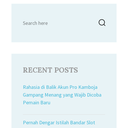
Search
Searc
for:
RECENT POSTS
Rahasia di Balik Akun Pro Kamboja
Gampang Menang yang Wajib Dicoba
Pemain Baru
Pernah Dengar Istilah Bandar Slot