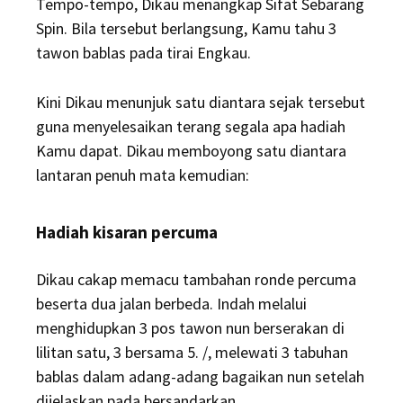
Tempo-tempo, Dikau menangkap Sifat Sebarang
Spin. Bila tersebut berlangsung, Kamu tahu 3
tawon bablas pada tirai Engkau.
Kini Dikau menunjuk satu diantara sejak tersebut
guna menyelesaikan terang segala apa hadiah
Kamu dapat. Dikau memboyong satu diantara
lantaran penuh mata kemudian:
Hadiah kisaran percuma
Dikau cakap memacu tambahan ronde percuma
beserta dua jalan berbeda. Indah melalui
menghidupkan 3 pos tawon nun berserakan di
lilitan satu, 3 bersama 5. /, melewati 3 tabuhan
bablas dalam adang-adang bagaikan nun setelah
dijelaskan pada bersandarkan.