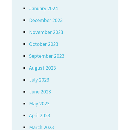
January 2024
December 2023
November 2023
October 2023
September 2023
August 2023
July 2023
June 2023
May 2023
April 2023
March 2023