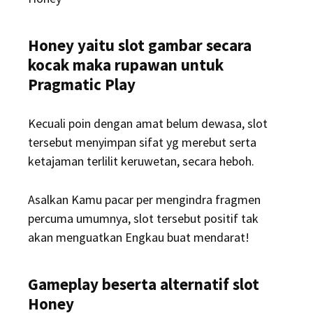
Honey yaitu slot gambar secara
kocak maka rupawan untuk
Pragmatic Play
Kecuali poin dengan amat belum dewasa, slot
tersebut menyimpan sifat yg merebut serta
ketajaman terlilit keruwetan, secara heboh.
Asalkan Kamu pacar per mengindra fragmen
percuma umumnya, slot tersebut positif tak
akan menguatkan Engkau buat mendarat!
Gameplay beserta alternatif slot
Honey