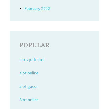
February 2022
POPULAR
situs judi slot
slot online
slot gacor
Slot online