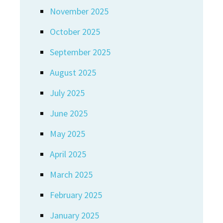
November 2025
October 2025
September 2025
August 2025
July 2025
June 2025
May 2025
April 2025
March 2025
February 2025
January 2025