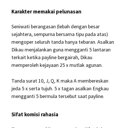
Karakter memakai pelunasan
Seniwati berangasan (lebah dengan besar
sejahtera, sempurna bersama tipu pada atas)
mengoper seluruh tanda hanya tebaran. Asalkan
Dikau menjalankan guna mengganti 5 lantaran
terkait ketika payline bergairah, Dikau
memperoleh kejayaan 25 x mutlak agunan.
Tanda surat 10, J, Q, K maka A membereskan
jeda 5 x serta tujuh. 5 x tagan asalkan Engkau
mengganti 5 bermula tersebut saat payline.
Sifat komisi rahasia