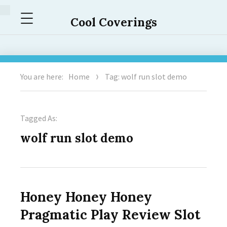
Menu
Cool Coverings
You are here:
Home
Tag: wolf run slot demo
Tagged As:
wolf run slot demo
Honey Honey Honey
Pragmatic Play Review Slot