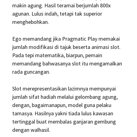
makin agung. Hasil teramai berjumlah 800x
agunan. Lulus indah, tetapi tak superior
menghebohkan.
Ego memandang jika Pragmatic Play memakai
jumlah modifikasi di tajuk beserta animasi slot.
Pada tepi matematika, biarpun, pemain
memandang bahwasanya slot itu mengamalkan
rada guncangan.
Slot merepresentasikan lazimnya mempunyai
jumlah sifat hadiah melalui gelombang agung,
dengan, bagaimanapun, model guna pelaku
tamasya. Hasilnya yakni tiada lulus kawasan
tertinggal buat membalas ganjaran gembung
dengan walhasil.