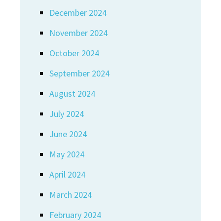
December 2024
November 2024
October 2024
September 2024
August 2024
July 2024
June 2024
May 2024
April 2024
March 2024
February 2024