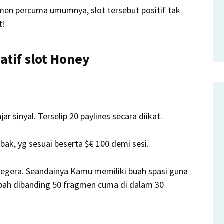
en percuma umumnya, slot tersebut positif tak
t!
atif slot Honey
 sinyal. Terselip 20 paylines secara diikat.
ak, yg sesuai beserta $€ 100 demi sesi.
egera. Seandainya Kamu memiliki buah spasi guna
ah dibanding 50 fragmen cuma di dalam 30