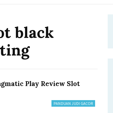
ot black
rting
gmatic Play Review Slot
CATEGORIES:
PANDUAN JUDI GACOR