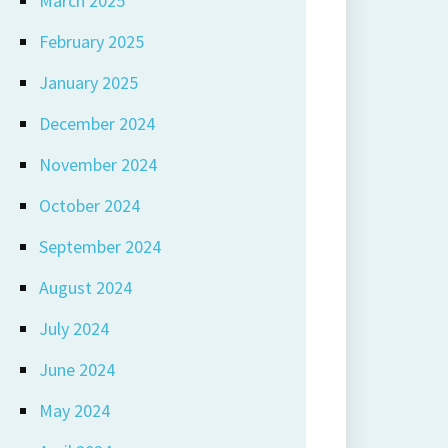
March 2025
February 2025
January 2025
December 2024
November 2024
October 2024
September 2024
August 2024
July 2024
June 2024
May 2024