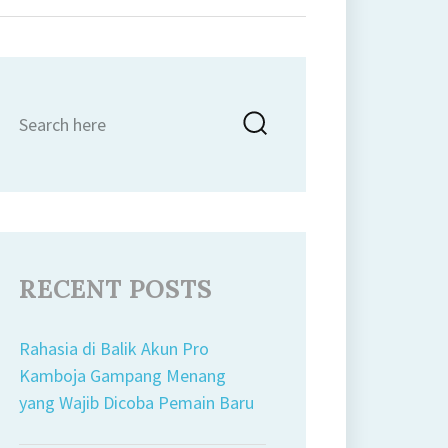
Search
Search
for:
RECENT POSTS
Rahasia di Balik Akun Pro
Kamboja Gampang Menang
yang Wajib Dicoba Pemain Baru