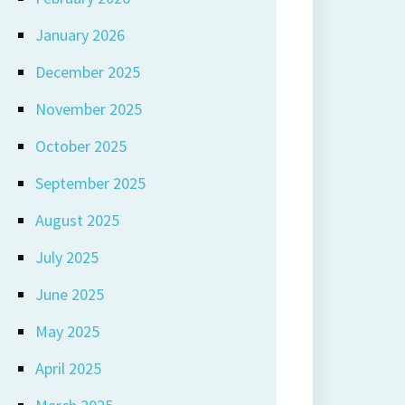
January 2026
December 2025
November 2025
October 2025
September 2025
August 2025
July 2025
June 2025
May 2025
April 2025