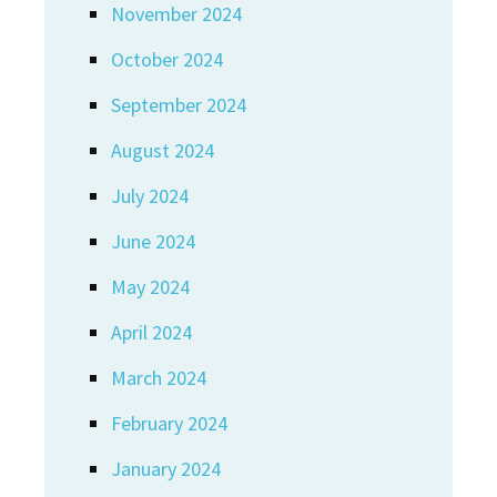
November 2024
October 2024
September 2024
August 2024
July 2024
June 2024
May 2024
April 2024
March 2024
February 2024
January 2024