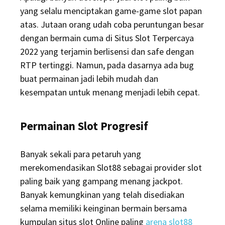
yang selalu menciptakan game-game slot papan
atas. Jutaan orang udah coba peruntungan besar
dengan bermain cuma di Situs Slot Terpercaya
2022 yang terjamin berlisensi dan safe dengan
RTP tertinggi. Namun, pada dasarnya ada bug
buat permainan jadi lebih mudah dan
kesempatan untuk menang menjadi lebih cepat.
Permainan Slot Progresif
Banyak sekali para petaruh yang
merekomendasikan Slot88 sebagai provider slot
paling baik yang gampang menang jackpot.
Banyak kemungkinan yang telah disediakan
selama memiliki keinginan bermain bersama
kumpulan situs slot Online paling
arena slot88