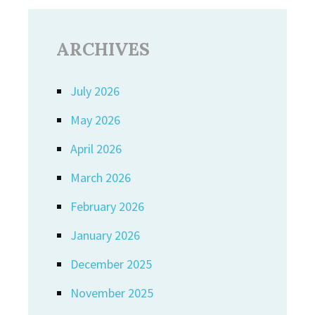
ARCHIVES
July 2026
May 2026
April 2026
March 2026
February 2026
January 2026
December 2025
November 2025