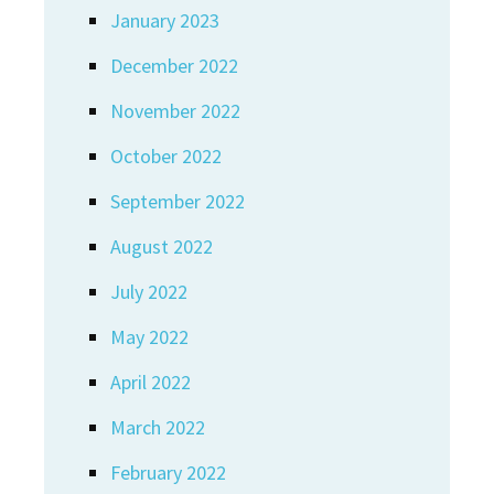
January 2023
December 2022
November 2022
October 2022
September 2022
August 2022
July 2022
May 2022
April 2022
March 2022
February 2022