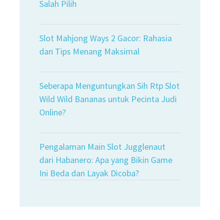
Salah Pilih
Slot Mahjong Ways 2 Gacor: Rahasia
dan Tips Menang Maksimal
Seberapa Menguntungkan Sih Rtp Slot
Wild Wild Bananas untuk Pecinta Judi
Online?
Pengalaman Main Slot Jugglenaut
dari Habanero: Apa yang Bikin Game
Ini Beda dan Layak Dicoba?