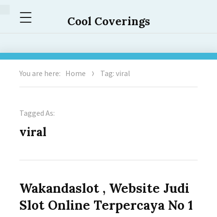
Menu
Cool Coverings
You are here:
Home
Tag: viral
Tagged As:
viral
Wakandaslot , Website Judi
Slot Online Terpercaya No 1