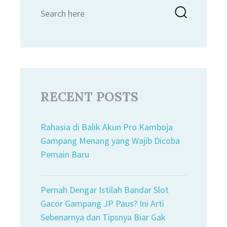
Search
Searc
for:
RECENT POSTS
Rahasia di Balik Akun Pro Kamboja
Gampang Menang yang Wajib Dicoba
Pemain Baru
Pernah Dengar Istilah Bandar Slot
Gacor Gampang JP Paus? Ini Arti
Sebenarnya dan Tipsnya Biar Gak