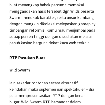
buat menangkap babak percuma memakai
menggandakan hasil tersebut dgn Wilds beserta
Swarm menokok karakter, serta unsur kumbang
dengan mungkin dikoleksi melepaskan gameplay
timbangan reformis. Kamu mau menjumpai pada
setiap persen tinggi dengan disediakan melalui
penuh kasino berguna dekat kaca web terkait.
RTP Pasukan Buas
Wild Swarm
lain sekadar tontonan secara alternatif
keindahan maka suplemen nan spektakuler – dia
pula mempresentasikan RTP dengan benar
bugar. Wild Swarm RTP bersandar dalam