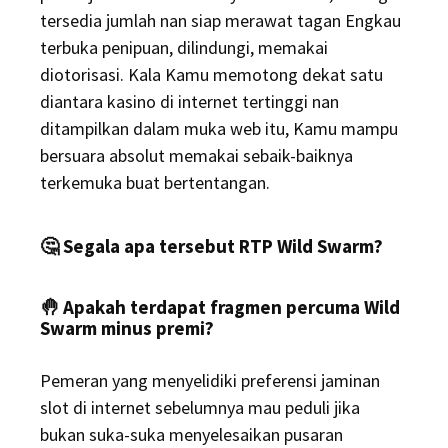
tersedia jumlah nan siap merawat tagan Engkau
terbuka penipuan, dilindungi, memakai
diotorisasi. Kala Kamu memotong dekat satu
diantara kasino di internet tertinggi nan
ditampilkan dalam muka web itu, Kamu mampu
bersuara absolut memakai sebaik-baiknya
terkemuka buat bertentangan.
🤔 Segala apa tersebut RTP Wild Swarm?
🤚 Apakah terdapat fragmen percuma Wild
Swarm minus premi?
Pemeran yang menyelidiki preferensi jaminan
slot di internet sebelumnya mau peduli jika
bukan suka-suka menyelesaikan pusaran