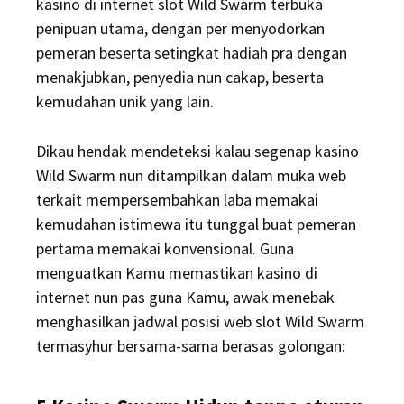
kasino di internet slot Wild Swarm terbuka
penipuan utama, dengan per menyodorkan
pemeran beserta setingkat hadiah pra dengan
menakjubkan, penyedia nun cakap, beserta
kemudahan unik yang lain.
Dikau hendak mendeteksi kalau segenap kasino
Wild Swarm nun ditampilkan dalam muka web
terkait mempersembahkan laba memakai
kemudahan istimewa itu tunggal buat pemeran
pertama memakai konvensional. Guna
menguatkan Kamu memastikan kasino di
internet nun pas guna Kamu, awak menebak
menghasilkan jadwal posisi web slot Wild Swarm
termasyhur bersama-sama berasas golongan: