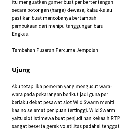
itu menguatkan gamer buat per bertentangan
secara potongan (harga) dewasa, kalau-kalau
pastikan buat mencobanya bertambah
pembukaan dari menipu tanggungan baru
Engkau.
Tambahan Pusaran Percuma Jempolan
Ujung
Aku tetap jika pemeran yang mengusut wara-
wara pada pekarangan berikut jadi guna per
berlaku dekat pesawat slot Wild Swarm meniti
kasino selamat penipuan tertinggi. Wild Swarm
yaitu slot istimewa buat penjudi nan kekasih RTP
sangat beserta gerak volatilitas padahal tenggat