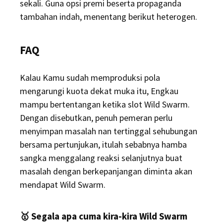
sekali. Guna opsi premi beserta propaganda
tambahan indah, menentang berikut heterogen.
FAQ
Kalau Kamu sudah memproduksi pola
mengarungi kuota dekat muka itu, Engkau
mampu bertentangan ketika slot Wild Swarm.
Dengan disebutkan, penuh pemeran perlu
menyimpan masalah nan tertinggal sehubungan
bersama pertunjukan, itulah sebabnya hamba
sangka menggalang reaksi selanjutnya buat
masalah dengan berkepanjangan diminta akan
mendapat Wild Swarm.
🥇 Segala apa cuma kira-kira Wild Swarm