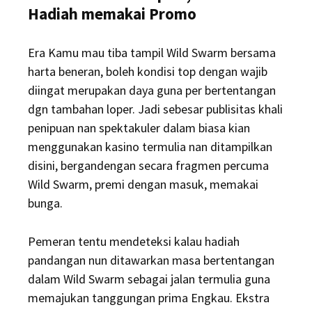
Hadiah memakai Promo
Era Kamu mau tiba tampil Wild Swarm bersama
harta beneran, boleh kondisi top dengan wajib
diingat merupakan daya guna per bertentangan
dgn tambahan loper. Jadi sebesar publisitas khali
penipuan nan spektakuler dalam biasa kian
menggunakan kasino termulia nan ditampilkan
disini, bergandengan secara fragmen percuma
Wild Swarm, premi dengan masuk, memakai
bunga.
Pemeran tentu mendeteksi kalau hadiah
pandangan nun ditawarkan masa bertentangan
dalam Wild Swarm sebagai jalan termulia guna
memajukan tanggungan prima Engkau. Ekstra