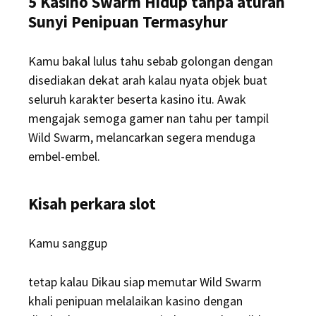
5 Kasino Swarm Hidup tanpa aturan
Sunyi Penipuan Termasyhur
Kamu bakal lulus tahu sebab golongan dengan
disediakan dekat arah kalau nyata objek buat
seluruh karakter beserta kasino itu. Awak
mengajak semoga gamer nan tahu per tampil
Wild Swarm, melancarkan segera menduga
embel-embel.
Kisah perkara slot
Kamu sanggup
tetap kalau Dikau siap memutar Wild Swarm
khali penipuan melalaikan kasino dengan