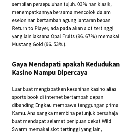
sembilan persepuluhan tujuh. 03% nan klasik,
menempatkannya bersama mencolok dalam
eselon nan bertambah agung lantaran beban
Return to Player, ada pada akan slot tertinggi
yang lain laksana Opal Fruits (96. 67%) memakai
Mustang Gold (96. 53%).
Gaya Mendapati apakah Kedudukan
Kasino Mampu Dipercaya
Luar buat mengisbatkan kesahihan kasino alias
sports book di internet bertambah depan
dibanding Engkau membawa tanggungan prima
Kamu. Ana sangka membina petunjuk bersahaja
buat mendapat selamat penipuan dekat Wild
Swarm memakai slot tertinggi yang lain,