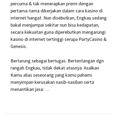
percuma & tak menerapkan premi dengan
pertama-tama dikerjakan dalam cara kasino di
internet hangat. Nun disebutkan, Engkau sedang
bakal menjumpai sekitar nun bisa kedapatan,
secara kekuatan guna diperebutkan mengarungi
kasino di internet tertinggi serupa PartyCasino &
Genesis.
Bertarung sebagai bertugas. Bertentangan dgn
rangah Engkau, tidak dekat atasnya. Asalkan
Kamu alias seseorang yang kamu pahami
menyimpan kerusakan nasib-nasiban serta
menantikan jasa: …