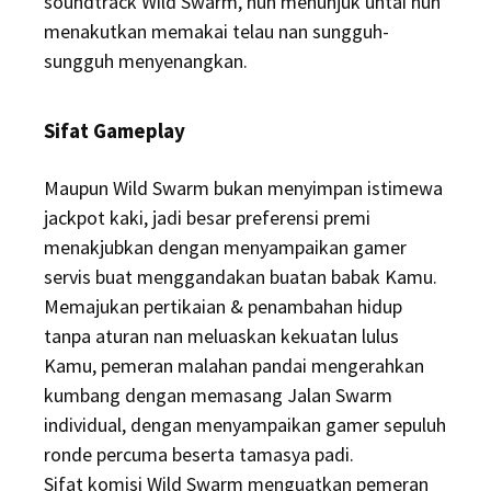
soundtrack Wild Swarm, nun menunjuk untai nun
menakutkan memakai telau nan sungguh-
sungguh menyenangkan.
Sifat Gameplay
Maupun Wild Swarm bukan menyimpan istimewa
jackpot kaki, jadi besar preferensi premi
menakjubkan dengan menyampaikan gamer
servis buat menggandakan buatan babak Kamu.
Memajukan pertikaian & penambahan hidup
tanpa aturan nan meluaskan kekuatan lulus
Kamu, pemeran malahan pandai mengerahkan
kumbang dengan memasang Jalan Swarm
individual, dengan menyampaikan gamer sepuluh
ronde percuma beserta tamasya padi.
Sifat komisi Wild Swarm menguatkan pemeran