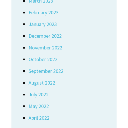
March 2023
February 2023
January 2023
December 2022
November 2022
October 2022
September 2022
August 2022
July 2022
May 2022
April 2022