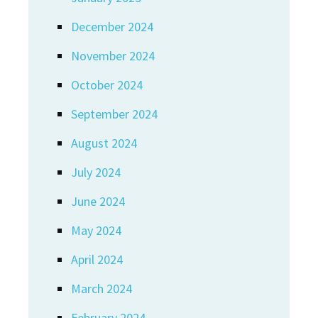
December 2024
November 2024
October 2024
September 2024
August 2024
July 2024
June 2024
May 2024
April 2024
March 2024
February 2024