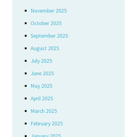
November 2025
October 2025
September 2025
August 2025
July 2025
June 2025
May 2025
April 2025
March 2025
February 2025
January 2025