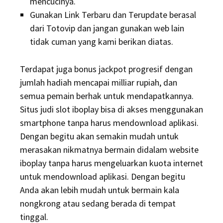
mencucinya.
Gunakan Link Terbaru dan Terupdate berasal
dari Totovip dan jangan gunakan web lain
tidak cuman yang kami berikan diatas.
Terdapat juga bonus jackpot progresif dengan
jumlah hadiah mencapai milliar rupiah, dan
semua pemain berhak untuk mendapatkannya.
Situs judi slot iboplay bisa di akses menggunakan
smartphone tanpa harus mendownload aplikasi.
Dengan begitu akan semakin mudah untuk
merasakan nikmatnya bermain didalam website
iboplay tanpa harus mengeluarkan kuota internet
untuk mendownload aplikasi. Dengan begitu
Anda akan lebih mudah untuk bermain kala
nongkrong atau sedang berada di tempat
tinggal.