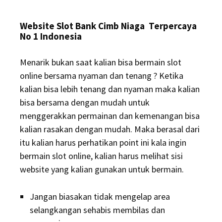
Website Slot Bank Cimb Niaga Terpercaya
No 1 Indonesia
Menarik bukan saat kalian bisa bermain slot
online bersama nyaman dan tenang ? Ketika
kalian bisa lebih tenang dan nyaman maka kalian
bisa bersama dengan mudah untuk
menggerakkan permainan dan kemenangan bisa
kalian rasakan dengan mudah. Maka berasal dari
itu kalian harus perhatikan point ini kala ingin
bermain slot online, kalian harus melihat sisi
website yang kalian gunakan untuk bermain.
Jangan biasakan tidak mengelap area
selangkangan sehabis membilas dan