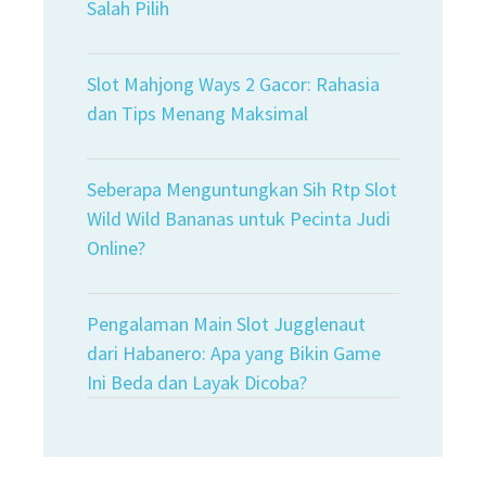
Salah Pilih
Slot Mahjong Ways 2 Gacor: Rahasia
dan Tips Menang Maksimal
Seberapa Menguntungkan Sih Rtp Slot
Wild Wild Bananas untuk Pecinta Judi
Online?
Pengalaman Main Slot Jugglenaut
dari Habanero: Apa yang Bikin Game
Ini Beda dan Layak Dicoba?