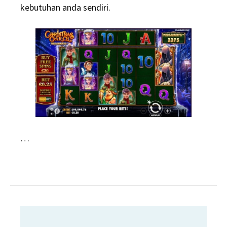
kebutuhan anda sendiri.
…