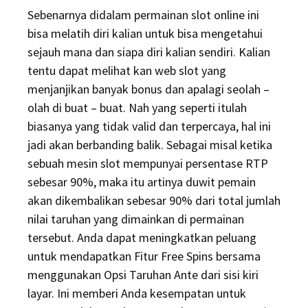
Sebenarnya didalam permainan slot online ini
bisa melatih diri kalian untuk bisa mengetahui
sejauh mana dan siapa diri kalian sendiri. Kalian
tentu dapat melihat kan web slot yang
menjanjikan banyak bonus dan apalagi seolah –
olah di buat – buat. Nah yang seperti itulah
biasanya yang tidak valid dan terpercaya, hal ini
jadi akan berbanding balik. Sebagai misal ketika
sebuah mesin slot mempunyai persentase RTP
sebesar 90%, maka itu artinya duwit pemain
akan dikembalikan sebesar 90% dari total jumlah
nilai taruhan yang dimainkan di permainan
tersebut. Anda dapat meningkatkan peluang
untuk mendapatkan Fitur Free Spins bersama
menggunakan Opsi Taruhan Ante dari sisi kiri
layar. Ini memberi Anda kesempatan untuk