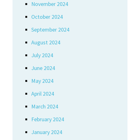
November 2024
October 2024
September 2024
August 2024
July 2024
June 2024
May 2024
April 2024
March 2024
February 2024
January 2024