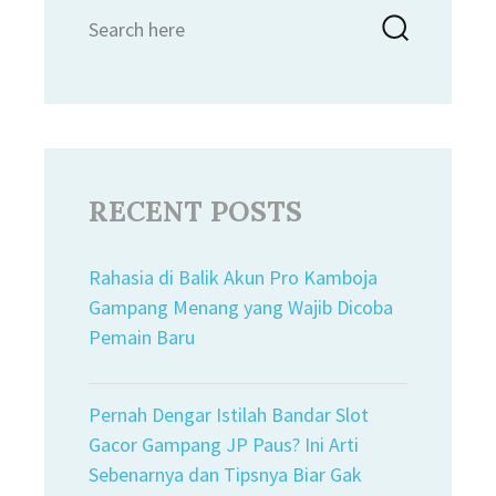
Search
Searc
for:
RECENT POSTS
Rahasia di Balik Akun Pro Kamboja
Gampang Menang yang Wajib Dicoba
Pemain Baru
Pernah Dengar Istilah Bandar Slot
Gacor Gampang JP Paus? Ini Arti
Sebenarnya dan Tipsnya Biar Gak