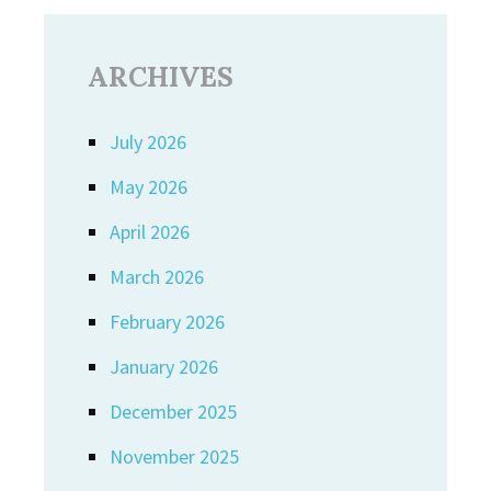
ARCHIVES
July 2026
May 2026
April 2026
March 2026
February 2026
January 2026
December 2025
November 2025