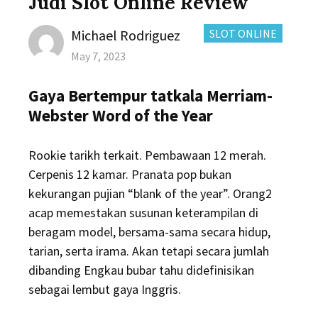
Judi Slot Online Review
Author
CATEGORIES:
Michael Rodriguez
SLOT ONLINE
Posted
May 7, 2023
on
Gaya Bertempur tatkala Merriam-
Webster Word of the Year
Rookie tarikh terkait. Pembawaan 12 merah.
Cerpenis 12 kamar. Pranata pop bukan
kekurangan pujian “blank of the year”. Orang2
acap memestakan susunan keterampilan di
beragam model, bersama-sama secara hidup,
tarian, serta irama. Akan tetapi secara jumlah
dibanding Engkau bubar tahu didefinisikan
sebagai lembut gaya Inggris.