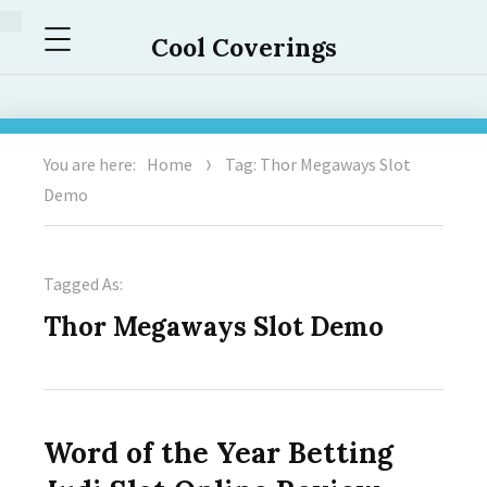
Menu
Cool Coverings
You are here:
Home
Tag: Thor Megaways Slot
Demo
Tagged As:
Thor Megaways Slot Demo
Word of the Year Betting