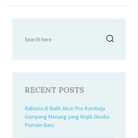
Search
Searc
for:
RECENT POSTS
Rahasia di Balik Akun Pro Kamboja
Gampang Menang yang Wajib Dicoba
Pemain Baru