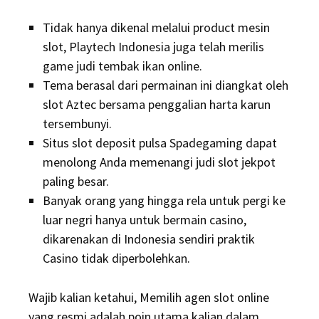
Tidak hanya dikenal melalui product mesin
slot, Playtech Indonesia juga telah merilis
game judi tembak ikan online.
Tema berasal dari permainan ini diangkat oleh
slot Aztec bersama penggalian harta karun
tersembunyi.
Situs slot deposit pulsa Spadegaming dapat
menolong Anda memenangi judi slot jekpot
paling besar.
Banyak orang yang hingga rela untuk pergi ke
luar negri hanya untuk bermain casino,
dikarenakan di Indonesia sendiri praktik
Casino tidak diperbolehkan.
Wajib kalian ketahui, Memilih agen slot online
yang resmi adalah poin utama kalian dalam