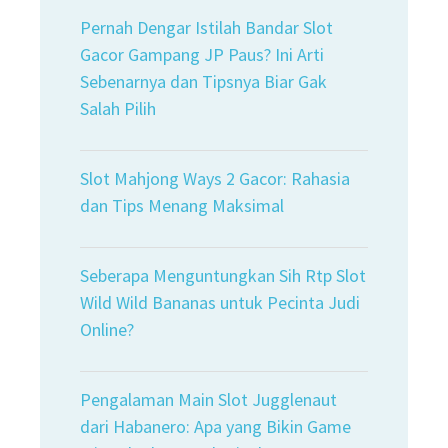
Pernah Dengar Istilah Bandar Slot
Gacor Gampang JP Paus? Ini Arti
Sebenarnya dan Tipsnya Biar Gak
Salah Pilih
Slot Mahjong Ways 2 Gacor: Rahasia
dan Tips Menang Maksimal
Seberapa Menguntungkan Sih Rtp Slot
Wild Wild Bananas untuk Pecinta Judi
Online?
Pengalaman Main Slot Jugglenaut
dari Habanero: Apa yang Bikin Game