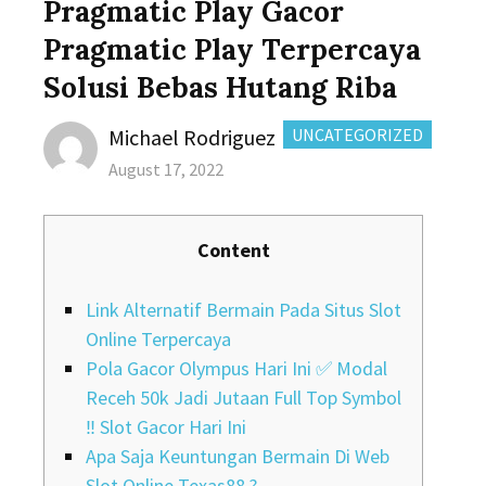
Pragmatic Play Gacor
Pragmatic Play Terpercaya
Solusi Bebas Hutang Riba
Author
CATEGORIES:
Michael Rodriguez
UNCATEGORIZED
Posted
August 17, 2022
on
Content
Link Alternatif Bermain Pada Situs Slot
Online Terpercaya
Pola Gacor Olympus Hari Ini ✅ Modal
Receh 50k Jadi Jutaan Full Top Symbol
‼️ Slot Gacor Hari Ini
Apa Saja Keuntungan Bermain Di Web
Slot Online Texas88 ?