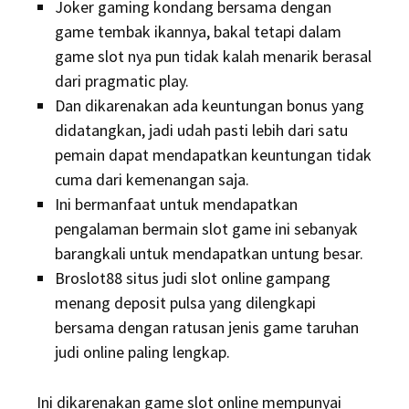
Joker gaming kondang bersama dengan
game tembak ikannya, bakal tetapi dalam
game slot nya pun tidak kalah menarik berasal
dari pragmatic play.
Dan dikarenakan ada keuntungan bonus yang
didatangkan, jadi udah pasti lebih dari satu
pemain dapat mendapatkan keuntungan tidak
cuma dari kemenangan saja.
Ini bermanfaat untuk mendapatkan
pengalaman bermain slot game ini sebanyak
barangkali untuk mendapatkan untung besar.
Broslot88 situs judi slot online gampang
menang deposit pulsa yang dilengkapi
bersama dengan ratusan jenis game taruhan
judi online paling lengkap.
Ini dikarenakan game slot online mempunyai