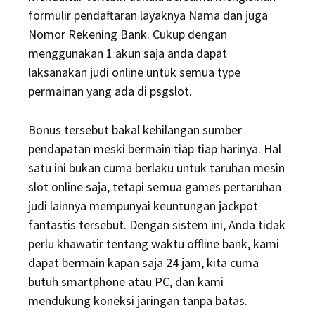
formulir pendaftaran layaknya Nama dan juga
Nomor Rekening Bank. Cukup dengan
menggunakan 1 akun saja anda dapat
laksanakan judi online untuk semua type
permainan yang ada di psgslot.
Bonus tersebut bakal kehilangan sumber
pendapatan meski bermain tiap tiap harinya. Hal
satu ini bukan cuma berlaku untuk taruhan mesin
slot online saja, tetapi semua games pertaruhan
judi lainnya mempunyai keuntungan jackpot
fantastis tersebut. Dengan sistem ini, Anda tidak
perlu khawatir tentang waktu offline bank, kami
dapat bermain kapan saja 24 jam, kita cuma
butuh smartphone atau PC, dan kami
mendukung koneksi jaringan tanpa batas.