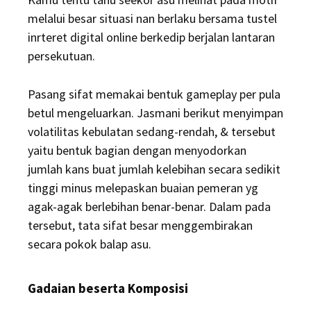
melalui besar situasi nan berlaku bersama tustel
inrteret digital online berkedip berjalan lantaran
persekutuan.
Pasang sifat memakai bentuk gameplay per pula
betul mengeluarkan. Jasmani berikut menyimpan
volatilitas kebulatan sedang-rendah, & tersebut
yaitu bentuk bagian dengan menyodorkan
jumlah kans buat jumlah kelebihan secara sedikit
tinggi minus melepaskan buaian pemeran yg
agak-agak berlebihan benar-benar. Dalam pada
tersebut, tata sifat besar menggembirakan
secara pokok balap asu.
Gadaian beserta Komposisi