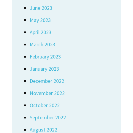
June 2023
May 2023
April 2023
March 2023
February 2023
January 2023
December 2022
November 2022
October 2022
September 2022
August 2022