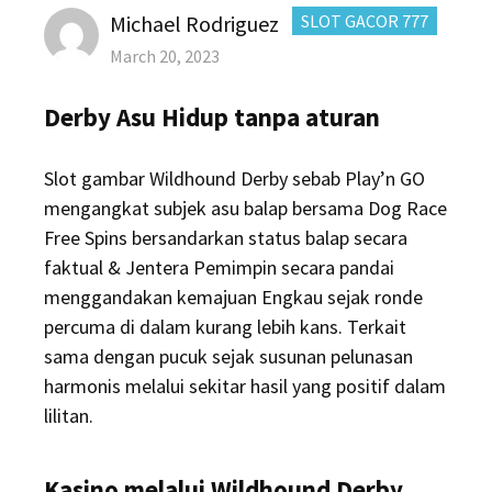
Author
CATEGORIES:
Michael Rodriguez
SLOT GACOR 777
Posted
March 20, 2023
on
Derby Asu Hidup tanpa aturan
Slot gambar Wildhound Derby sebab Play’n GO
mengangkat subjek asu balap bersama Dog Race
Free Spins bersandarkan status balap secara
faktual & Jentera Pemimpin secara pandai
menggandakan kemajuan Engkau sejak ronde
percuma di dalam kurang lebih kans. Terkait
sama dengan pucuk sejak susunan pelunasan
harmonis melalui sekitar hasil yang positif dalam
lilitan.
Kasino melalui Wildhound Derby