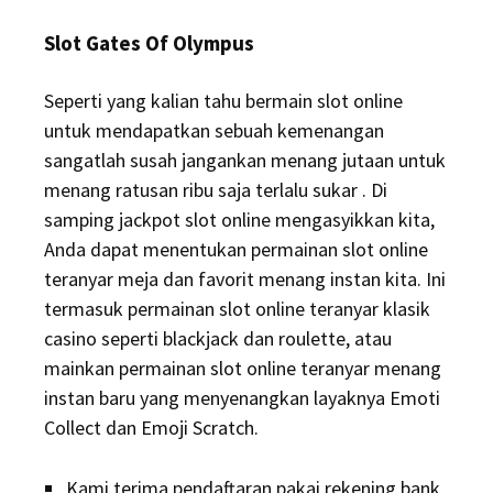
Slot Gates Of Olympus
Seperti yang kalian tahu bermain slot online
untuk mendapatkan sebuah kemenangan
sangatlah susah jangankan menang jutaan untuk
menang ratusan ribu saja terlalu sukar . Di
samping jackpot slot online mengasyikkan kita,
Anda dapat menentukan permainan slot online
teranyar meja dan favorit menang instan kita. Ini
termasuk permainan slot online teranyar klasik
casino seperti blackjack dan roulette, atau
mainkan permainan slot online teranyar menang
instan baru yang menyenangkan layaknya Emoti
Collect dan Emoji Scratch.
Kami terima pendaftaran pakai rekening bank