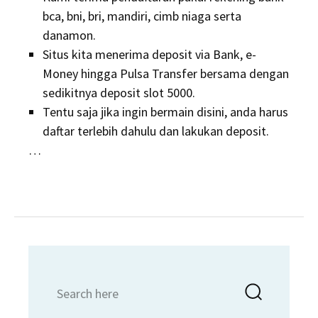
bca, bni, bri, mandiri, cimb niaga serta
danamon.
Situs kita menerima deposit via Bank, e-
Money hingga Pulsa Transfer bersama dengan
sedikitnya deposit slot 5000.
Tentu saja jika ingin bermain disini, anda harus
daftar terlebih dahulu dan lakukan deposit.
…
Search
Searc
for: