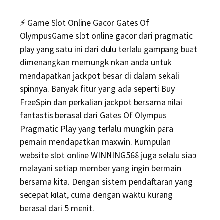
⚡ Game Slot Online Gacor Gates Of
OlympusGame slot online gacor dari pragmatic
play yang satu ini dari dulu terlalu gampang buat
dimenangkan memungkinkan anda untuk
mendapatkan jackpot besar di dalam sekali
spinnya. Banyak fitur yang ada seperti Buy
FreeSpin dan perkalian jackpot bersama nilai
fantastis berasal dari Gates Of Olympus
Pragmatic Play yang terlalu mungkin para
pemain mendapatkan maxwin. Kumpulan
website slot online WINNING568 juga selalu siap
melayani setiap member yang ingin bermain
bersama kita. Dengan sistem pendaftaran yang
secepat kilat, cuma dengan waktu kurang
berasal dari 5 menit.