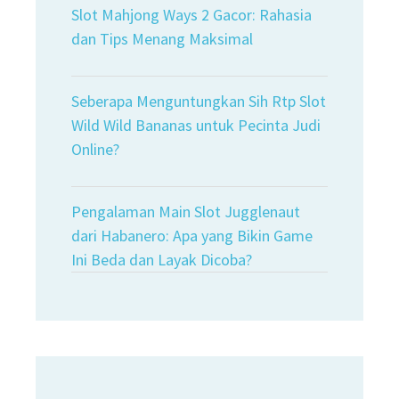
Slot Mahjong Ways 2 Gacor: Rahasia
dan Tips Menang Maksimal
Seberapa Menguntungkan Sih Rtp Slot
Wild Wild Bananas untuk Pecinta Judi
Online?
Pengalaman Main Slot Jugglenaut
dari Habanero: Apa yang Bikin Game
Ini Beda dan Layak Dicoba?