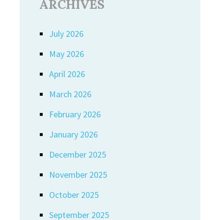
ARCHIVES
July 2026
May 2026
April 2026
March 2026
February 2026
January 2026
December 2025
November 2025
October 2025
September 2025