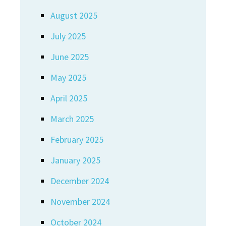
August 2025
July 2025
June 2025
May 2025
April 2025
March 2025
February 2025
January 2025
December 2024
November 2024
October 2024