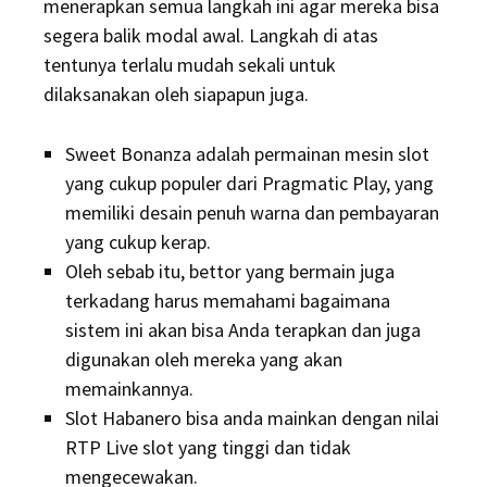
menerapkan semua langkah ini agar mereka bisa
segera balik modal awal. Langkah di atas
tentunya terlalu mudah sekali untuk
dilaksanakan oleh siapapun juga.
Sweet Bonanza adalah permainan mesin slot
yang cukup populer dari Pragmatic Play, yang
memiliki desain penuh warna dan pembayaran
yang cukup kerap.
Oleh sebab itu, bettor yang bermain juga
terkadang harus memahami bagaimana
sistem ini akan bisa Anda terapkan dan juga
digunakan oleh mereka yang akan
memainkannya.
Slot Habanero bisa anda mainkan dengan nilai
RTP Live slot yang tinggi dan tidak
mengecewakan.