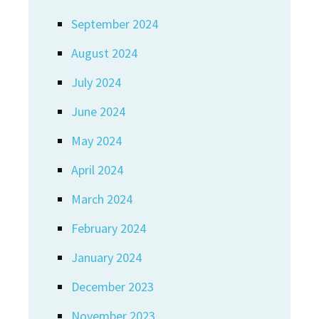
September 2024
August 2024
July 2024
June 2024
May 2024
April 2024
March 2024
February 2024
January 2024
December 2023
November 2023