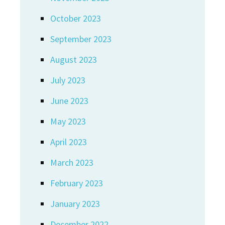
October 2023
September 2023
August 2023
July 2023
June 2023
May 2023
April 2023
March 2023
February 2023
January 2023
December 2022