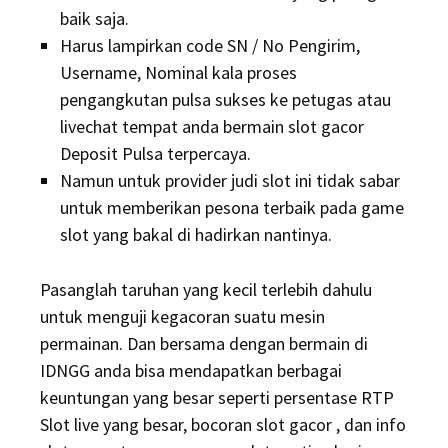
baik saja.
Harus lampirkan code SN / No Pengirim,
Username, Nominal kala proses
pengangkutan pulsa sukses ke petugas atau
livechat tempat anda bermain slot gacor
Deposit Pulsa terpercaya.
Namun untuk provider judi slot ini tidak sabar
untuk memberikan pesona terbaik pada game
slot yang bakal di hadirkan nantinya.
Pasanglah taruhan yang kecil terlebih dahulu
untuk menguji kegacoran suatu mesin
permainan. Dan bersama dengan bermain di
IDNGG anda bisa mendapatkan berbagai
keuntungan yang besar seperti persentase RTP
Slot live yang besar, bocoran slot gacor , dan info