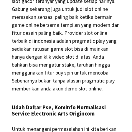
slot gacor teranyar yang update setiap harinya.
Gabung sekarang juga untuk judi slot online
merasakan sensasi paling baik ketika bermain
game online bersama tampilan yang modern dan
fitur desain paling baik. Provider slot online
terbaik di indonesia adalah pragmatic play yang
sediakan ratusan game slot bisa di mainkan
hanya dengan klik video slot di atas. Anda
bahkan bisa mengatur stake, taruhan hingga
menggunakan fitur buy spin untuk mencoba.
Sebenarnya bukan tanpa alasan pragmatic play
memberikan anda akun demo slot online.
Udah Daftar Pse, Kominfo Normalisasi
Service Electronic Arts Origincom
Untuk menangani permasalahan ini kita berikan