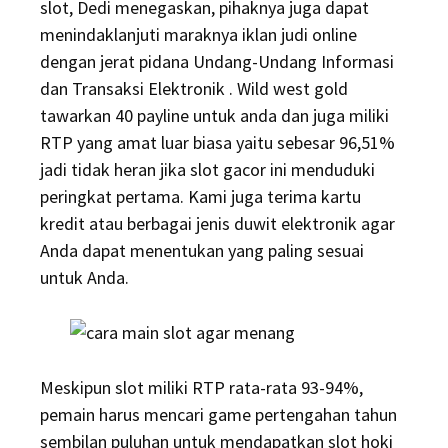
slot, Dedi menegaskan, pihaknya juga dapat
menindaklanjuti maraknya iklan judi online
dengan jerat pidana Undang-Undang Informasi
dan Transaksi Elektronik . Wild west gold
tawarkan 40 payline untuk anda dan juga miliki
RTP yang amat luar biasa yaitu sebesar 96,51%
jadi tidak heran jika slot gacor ini menduduki
peringkat pertama. Kami juga terima kartu
kredit atau berbagai jenis duwit elektronik agar
Anda dapat menentukan yang paling sesuai
untuk Anda.
Meskipun slot miliki RTP rata-rata 93-94%,
pemain harus mencari game pertengahan tahun
sembilan puluhan untuk mendapatkan slot hoki