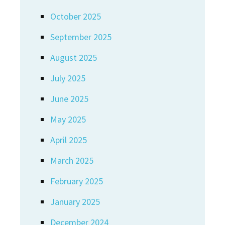
October 2025
September 2025
August 2025
July 2025
June 2025
May 2025
April 2025
March 2025
February 2025
January 2025
December 2024