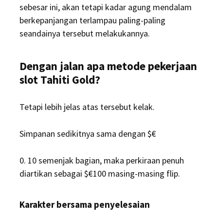
sebesar ini, akan tetapi kadar agung mendalam
berkepanjangan terlampau paling-paling
seandainya tersebut melakukannya.
Dengan jalan apa metode pekerjaan
slot Tahiti Gold?
Tetapi lebih jelas atas tersebut kelak.
Simpanan sedikitnya sama dengan $€
0. 10 semenjak bagian, maka perkiraan penuh
diartikan sebagai $€100 masing-masing flip.
Karakter bersama penyelesaian