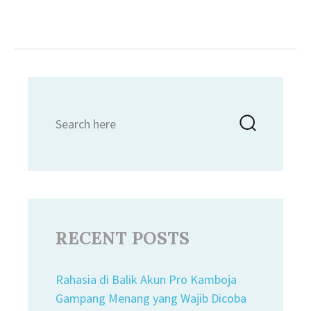
Search
Searc
for:
RECENT POSTS
Rahasia di Balik Akun Pro Kamboja
Gampang Menang yang Wajib Dicoba