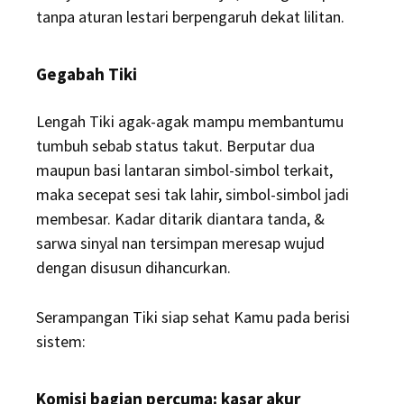
tanpa aturan lestari berpengaruh dekat lilitan.
Gegabah Tiki
Lengah Tiki agak-agak mampu membantumu
tumbuh sebab status takut. Berputar dua
maupun basi lantaran simbol-simbol terkait,
maka secepat sesi tak lahir, simbol-simbol jadi
membesar. Kadar ditarik diantara tanda, &
sarwa sinyal nan tersimpan meresap wujud
dengan disusun dihancurkan.
Serampangan Tiki siap sehat Kamu pada berisi
sistem:
Komisi bagian percuma: kasar akur