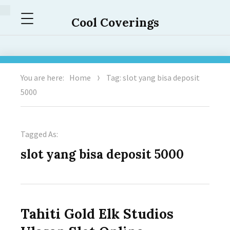
Menu
Cool Coverings
You are here:
Home
Tag: slot yang bisa deposit
5000
Tagged As:
slot yang bisa deposit 5000
Tahiti Gold Elk Studios