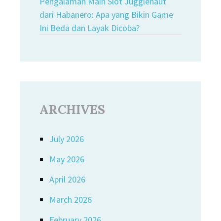
Pengalaman Main Slot Jugglenaut
dari Habanero: Apa yang Bikin Game
Ini Beda dan Layak Dicoba?
ARCHIVES
July 2026
May 2026
April 2026
March 2026
February 2026