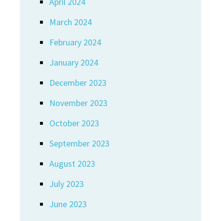
April 2024
March 2024
February 2024
January 2024
December 2023
November 2023
October 2023
September 2023
August 2023
July 2023
June 2023