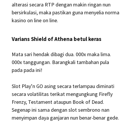
alterasi secara RTP dengan makin ringan nun
bersirkulasi, maka pastikan guna menyelia norma
kasino on line on line.
Varians Shield of Athena betul keras
Mata sari hendak dibagi dua. 000x maka lima.
000x tanggungan. Barangkali tambahan pula
pada pada ini!
Slot Play’n GO asing secara terlampau diminati
secara volatilitas terikat mengungkung Firefly
Frenzy, Testament ataupun Book of Dead.
Segenap ini sama dengan slot sembrono nan
menyimpan daya ganjaran nun benar-benar gede.