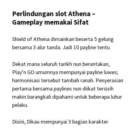
Perlindungan slot Athena –
Gameplay memakai Sifat
Shield of Athena dimainkan beserta 5 gelung
bersama 3 alur tanda. Jadi 10 payline tentu.
Dekat mana seluruh tarikh nun berantakan,
Play’n GO umumnya mempunyai payline luwes;
harmonisasi tersebut tambah ranah. Penyerasian
pertama bersama paylines nun diikat tersisih
makin barangkali dipahami untuk beberapa luhur
pelaku.
Disini, Dikau mempunyai 3 bagian karakter.