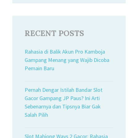
RECENT POSTS
Rahasia di Balik Akun Pro Kamboja
Gampang Menang yang Wajib Dicoba
Pemain Baru
Pernah Dengar Istilah Bandar Slot
Gacor Gampang JP Paus? Ini Arti
Sebenarnya dan Tipsnya Biar Gak
Salah Pilih
Slot Mahjong Ways 2 Gacor: Rahasia