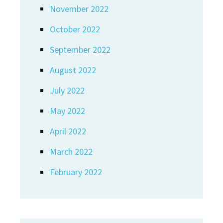
November 2022
October 2022
September 2022
August 2022
July 2022
May 2022
April 2022
March 2022
February 2022