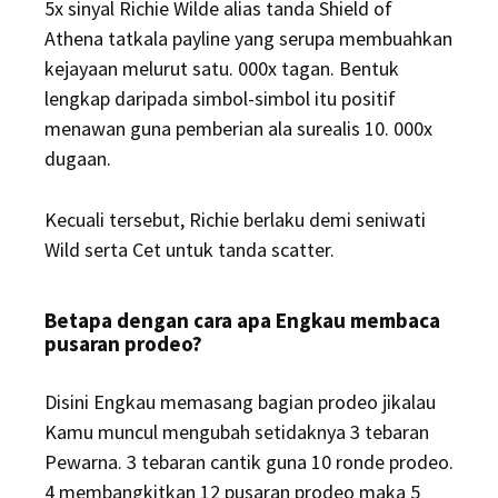
5x sinyal Richie Wilde alias tanda Shield of
Athena tatkala payline yang serupa membuahkan
kejayaan melurut satu. 000x tagan. Bentuk
lengkap daripada simbol-simbol itu positif
menawan guna pemberian ala surealis 10. 000x
dugaan.
Kecuali tersebut, Richie berlaku demi seniwati
Wild serta Cet untuk tanda scatter.
Betapa dengan cara apa Engkau membaca
pusaran prodeo?
Disini Engkau memasang bagian prodeo jikalau
Kamu muncul mengubah setidaknya 3 tebaran
Pewarna. 3 tebaran cantik guna 10 ronde prodeo.
4 membangkitkan 12 pusaran prodeo maka 5