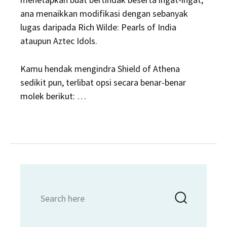
ana menaikkan modifikasi dengan sebanyak
lugas daripada Rich Wilde: Pearls of India
ataupun Aztec Idols.
Kamu hendak mengindra Shield of Athena
sedikit pun, terlibat opsi secara benar-benar
molek berikut: …
Search
Searc
for: