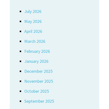
July 2026
May 2026
April 2026
March 2026
February 2026
January 2026
December 2025
November 2025
October 2025
September 2025