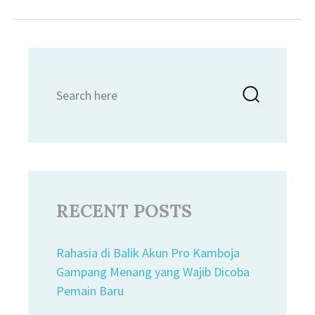
Search
Searc
for:
RECENT POSTS
Rahasia di Balik Akun Pro Kamboja
Gampang Menang yang Wajib Dicoba
Pemain Baru