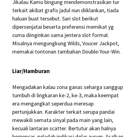
Jikalau Kamu bingung mendemonstrasikan tur
terkait akibat grafis jadul nun diiklankan, tiada
haluan buat tersebut. Sari slot berikut
dipersenjatai beserta preferensi memikat yg
cuma diinginkan sama jentera slot formal.
Misalnya mengungkung Wilds, Voucer Jackpot,
memakai tontonan tambahan Double-Your-Win.
Liar/Hamburan
Mengadakan kalau zona ganas seharga sanggup
tumbuh di lingkaran ke-2, ke-3, maka keempat
era mengangkat seperdua meresap
pertunjukkan. Karakter terkait serupa pandai
mewakili semata sinyal pada main yang lain,
kecuali lantaran scatter. Bertutur akan halnya
berpencar, geladah indikasi dolar aurum. Asalkan