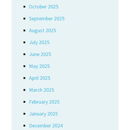
October 2025
September 2025
August 2025
July 2025
June 2025
May 2025
April 2025
March 2025
February 2025
January 2025
December 2024