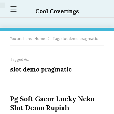
Menu
Cool Coverings
You are here:
Home
Tag: slot demo pragmatic
Tagged As:
slot demo pragmatic
Pg Soft Gacor Lucky Neko
Slot Demo Rupiah