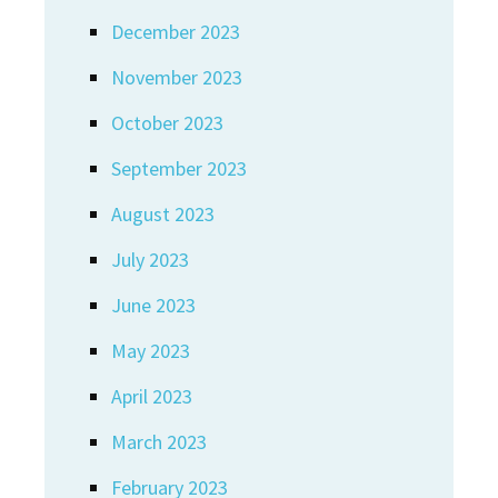
December 2023
November 2023
October 2023
September 2023
August 2023
July 2023
June 2023
May 2023
April 2023
March 2023
February 2023