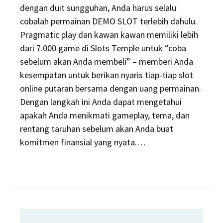
dengan duit sungguhan, Anda harus selalu
cobalah permainan DEMO SLOT terlebih dahulu.
Pragmatic play dan kawan kawan memiliki lebih
dari 7.000 game di Slots Temple untuk “coba
sebelum akan Anda membeli” – memberi Anda
kesempatan untuk berikan nyaris tiap-tiap slot
online putaran bersama dengan uang permainan.
Dengan langkah ini Anda dapat mengetahui
apakah Anda menikmati gameplay, tema, dan
rentang taruhan sebelum akan Anda buat
komitmen finansial yang nyata.…