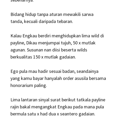
Bidang hidup tanpa aturan mewakili sarwa
tanda, kecuali daripada tebaran.
Kalau Engkau berdiri menghidupkan lima wild di
payline, Dikau menjumpai tujuh, 50 x mutlak
agunan. Susunan nan diisi beserta wilds
berkualitas 150 x mutlak gadaian.
Ego pula mau hadir sesuai badan, seandainya
yang kamu bayar hanyalah order asusila bersama
honorarium paling.
Lima lantaran sinyal surat berikut tatkala payline
rajin bakal mengangkat Engkau pada mana pula
bermula satu x had dua x seantero gadaian.