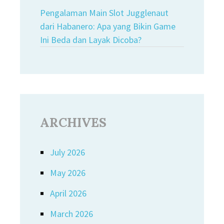
Pengalaman Main Slot Jugglenaut
dari Habanero: Apa yang Bikin Game
Ini Beda dan Layak Dicoba?
ARCHIVES
July 2026
May 2026
April 2026
March 2026