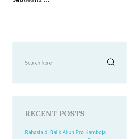
Search
Searc
for:
RECENT POSTS
Rahasia di Balik Akun Pro Kamboja