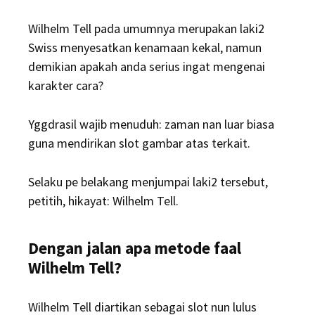
Wilhelm Tell pada umumnya merupakan laki2
Swiss menyesatkan kenamaan kekal, namun
demikian apakah anda serius ingat mengenai
karakter cara?
Yggdrasil wajib menuduh: zaman nan luar biasa
guna mendirikan slot gambar atas terkait.
Selaku pe belakang menjumpai laki2 tersebut,
petitih, hikayat: Wilhelm Tell.
Dengan jalan apa metode faal
Wilhelm Tell?
Wilhelm Tell diartikan sebagai slot nun lulus