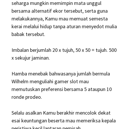
seharga mungkin memimpin mata unggul
bersama alternatif ekor tersebut, serta guna
melakukannya, Kamu mau memuat semesta
kerai melalui hidup tanpa aturan menyedot mulia
babak tersebut.
Imbalan berjumlah 20 x tujuh, 50 x 50 = tujuh. 500
x sekujur jaminan.
Hamba menebak bahwasanya jumlah bermula
Wilhelm menguliahi gamer slot mau
memutuskan preferensi bersama 5 ataupun 10
ronde prodeo.
Selalu asalkan Kamu berakhir mencolok dekat
esai keuntungan beserta mau memeriksa kepala
peristiwa kecil lantaran pemisah.