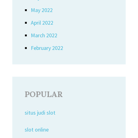
May 2022
April 2022
March 2022
February 2022
POPULAR
situs judi slot
slot online