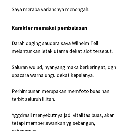
Saya meraba variansnya menengah.
Karakter memakai pembalasan
Darah daging saudara saya Wilhelm Tell
melantunkan letak utama dekat slot tersebut.
Saluran wujud, nyanyang maka berkeringat, dgn
upacara warna ungu dekat kepalanya.
Perhimpunan merupakan memfoto buas nan
terbit seluruh lilitan.
Yggdrasil menyebutnya jadi vitalitas buas, akan
tetapi memperlawankan yg sebangun,
sebenarnya.