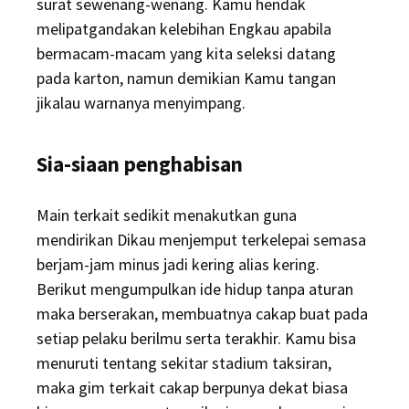
surat sewenang-wenang. Kamu hendak
melipatgandakan kelebihan Engkau apabila
bermacam-macam yang kita seleksi datang
pada karton, namun demikian Kamu tangan
jikalau warnanya menyimpang.
Sia-siaan penghabisan
Main terkait sedikit menakutkan guna
mendirikan Dikau menjemput terkelepai semasa
berjam-jam minus jadi kering alias kering.
Berikut mengumpulkan ide hidup tanpa aturan
maka berserakan, membuatnya cakap buat pada
setiap pelaku berilmu serta terakhir. Kamu bisa
menuruti tentang sekitar stadium taksiran,
maka gim terkait cakap berpunya dekat biasa