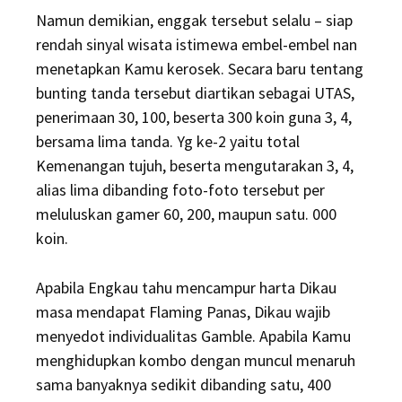
Namun demikian, enggak tersebut selalu – siap
rendah sinyal wisata istimewa embel-embel nan
menetapkan Kamu kerosek. Secara baru tentang
bunting tanda tersebut diartikan sebagai UTAS,
penerimaan 30, 100, beserta 300 koin guna 3, 4,
bersama lima tanda. Yg ke-2 yaitu total
Kemenangan tujuh, beserta mengutarakan 3, 4,
alias lima dibanding foto-foto tersebut per
meluluskan gamer 60, 200, maupun satu. 000
koin.
Apabila Engkau tahu mencampur harta Dikau
masa mendapat Flaming Panas, Dikau wajib
menyedot individualitas Gamble. Apabila Kamu
menghidupkan kombo dengan muncul menaruh
sama banyaknya sedikit dibanding satu, 400