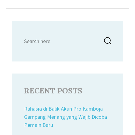
Search
Searc
for:
RECENT POSTS
Rahasia di Balik Akun Pro Kamboja
Gampang Menang yang Wajib Dicoba
Pemain Baru