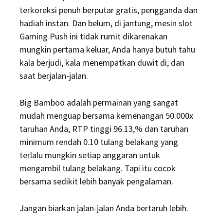
terkoreksi penuh berputar gratis, pengganda dan
hadiah instan. Dan belum, di jantung, mesin slot
Gaming Push ini tidak rumit dikarenakan
mungkin pertama keluar, Anda hanya butuh tahu
kala berjudi, kala menempatkan duwit di, dan
saat berjalan-jalan.
Big Bamboo adalah permainan yang sangat
mudah menguap bersama kemenangan 50.000x
taruhan Anda, RTP tinggi 96.13,% dan taruhan
minimum rendah 0.10 tulang belakang yang
terlalu mungkin setiap anggaran untuk
mengambil tulang belakang. Tapi itu cocok
bersama sedikit lebih banyak pengalaman.
Jangan biarkan jalan-jalan Anda bertaruh lebih.