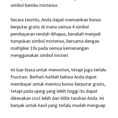
simbol bambu misterius.
Secara teoritis, Anda dapat memainkan bonus
berputar gratis di mana semua 4 simbol
pembayaran rendah dihapus, berubah menjadi
tumpukan simbol misterius, bersama dengan
multiplier 10x pada semua kemenangan
menggunakan simbol misteri.
Ini luar biasa untuk menonton, tetapi juga terlalu
frustrasi. Berhati-hatilah bahwa Anda dapat
membayar untuk memicu bonus berputar gratis,
tetapi pada ujung yang lebih tinggi itu dapat
dikenakan cost lebih dari 600x taruhan Anda. Ini
banyak untuk hasil yang terlalu mudah menguap.