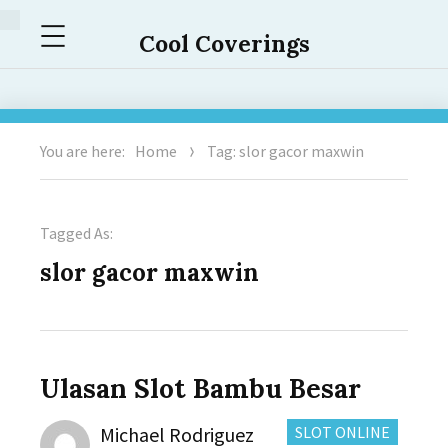
Menu
Cool Coverings
You are here:
Home
Tag: slor gacor maxwin
Tagged As:
slor gacor maxwin
Ulasan Slot Bambu Besar
Author
CATEGORIES:
Michael Rodriguez
SLOT ONLINE