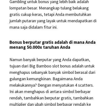
Gambling untuk bonus yang lebih baik adalah
lompatan besar. Menangkap tulang belakang
gratis cukup keras, tetapi Anda membutuhkan
jumlah putaran yang layak untuk mendapatkan di
mana saja didalam fitur ini.
Bonus berputar gratis adalah di mana Anda
menang 50.000x taruhan Anda
Namun banyak berputar yang Anda dapatkan,
tujuan dari Big Bamboo slot bonus adalah untuk
menghapus sebanyak banyak simbol berasal dari
gulungan kemungkinan. Bagaimana Anda
melakukannya? Dengan menyatukan 4 scatters.
Ini akan menghapus di antara simbol berbayar
rendah, tambahkan berputar gratis, tambahkan
multiplier dan ubah simbol berbayar rendah ke