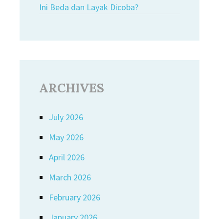
Ini Beda dan Layak Dicoba?
ARCHIVES
July 2026
May 2026
April 2026
March 2026
February 2026
January 2026