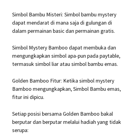
Simbol Bambu Misteri: Simbol bambu mystery
dapat mendarat di mana saja di gulungan di
dalam permainan basic dan permainan gratis.
Simbol Mystery Bamboo dapat membuka dan
mengungkapkan simbol apa-pun pada paytable,
termasuk simbol liar atau simbol bambu emas.
Golden Bamboo Fitur: Ketika simbol mystery
Bamboo mengungkapkan, Simbol Bambu emas,
fitur ini dipicu.
Setiap posisi bersama Golden Bamboo bakal
berputar dan berputar melalui hadiah yang tidak
serupa: