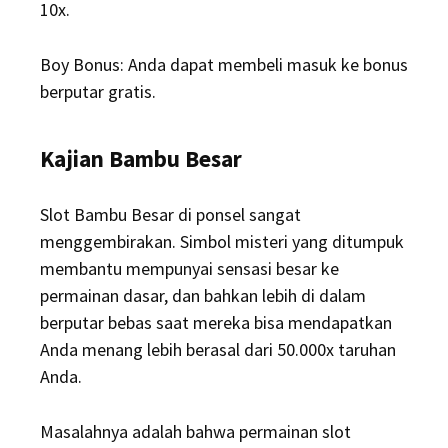
10x.
Boy Bonus: Anda dapat membeli masuk ke bonus
berputar gratis.
Kajian Bambu Besar
Slot Bambu Besar di ponsel sangat
menggembirakan. Simbol misteri yang ditumpuk
membantu mempunyai sensasi besar ke
permainan dasar, dan bahkan lebih di dalam
berputar bebas saat mereka bisa mendapatkan
Anda menang lebih berasal dari 50.000x taruhan
Anda.
Masalahnya adalah bahwa permainan slot