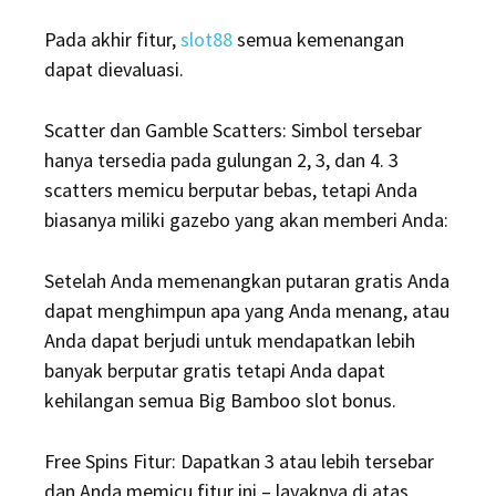
Pada akhir fitur,
slot88
semua kemenangan
dapat dievaluasi.
Scatter dan Gamble Scatters: Simbol tersebar
hanya tersedia pada gulungan 2, 3, dan 4. 3
scatters memicu berputar bebas, tetapi Anda
biasanya miliki gazebo yang akan memberi Anda:
Setelah Anda memenangkan putaran gratis Anda
dapat menghimpun apa yang Anda menang, atau
Anda dapat berjudi untuk mendapatkan lebih
banyak berputar gratis tetapi Anda dapat
kehilangan semua Big Bamboo slot bonus.
Free Spins Fitur: Dapatkan 3 atau lebih tersebar
dan Anda memicu fitur ini – layaknya di atas.