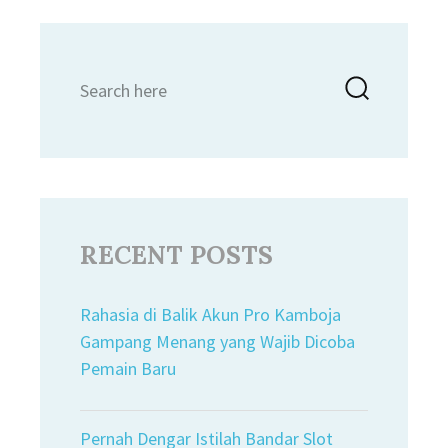
Search
Searc
for:
RECENT POSTS
Rahasia di Balik Akun Pro Kamboja
Gampang Menang yang Wajib Dicoba
Pemain Baru
Pernah Dengar Istilah Bandar Slot