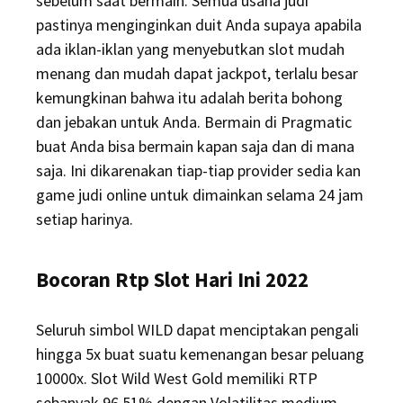
sebelum saat bermain. Semua usaha judi
pastinya menginginkan duit Anda supaya apabila
ada iklan-iklan yang menyebutkan slot mudah
menang dan mudah dapat jackpot, terlalu besar
kemungkinan bahwa itu adalah berita bohong
dan jebakan untuk Anda. Bermain di Pragmatic
buat Anda bisa bermain kapan saja dan di mana
saja. Ini dikarenakan tiap-tiap provider sedia kan
game judi online untuk dimainkan selama 24 jam
setiap harinya.
Bocoran Rtp Slot Hari Ini 2022
Seluruh simbol WILD dapat menciptakan pengali
hingga 5x buat suatu kemenangan besar peluang
10000x. Slot Wild West Gold memiliki RTP
sebanyak 96.51% dengan Volatilitas medium,