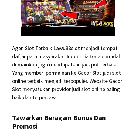
Agen Slot Terbaik Lawu88slot menjadi tempat
daftar para masyarakat Indonesia terlalu mudah
di mainkan juga mendapatkan jackpot terbaik.
Yang memberi permainan ke Gacor Slot judi slot
online terbaik menjadi terpopuler. Website Gacor
Slot menyatukan provider judi slot online paling
baik dan terpercaya.
Tawarkan Beragam Bonus Dan
Promosi