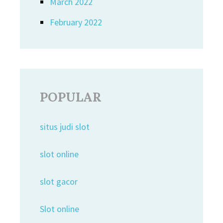
March 2022
February 2022
POPULAR
situs judi slot
slot online
slot gacor
Slot online