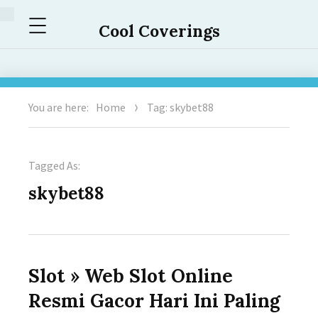
Menu
Cool Coverings
You are here:
Home
Tag: skybet88
Tagged As:
skybet88
Slot » Web Slot Online
Resmi Gacor Hari Ini Paling