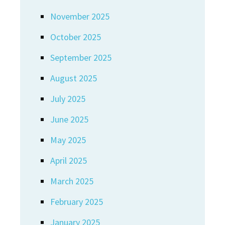
November 2025
October 2025
September 2025
August 2025
July 2025
June 2025
May 2025
April 2025
March 2025
February 2025
January 2025