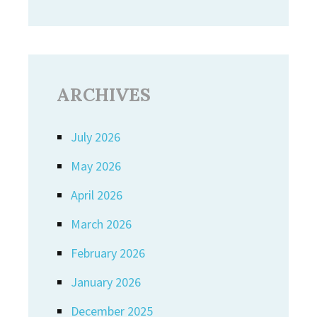
ARCHIVES
July 2026
May 2026
April 2026
March 2026
February 2026
January 2026
December 2025