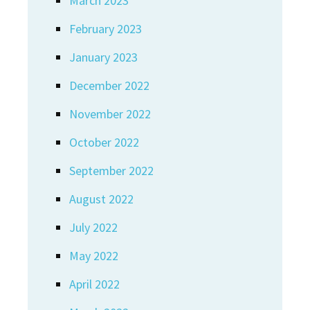
March 2023
February 2023
January 2023
December 2022
November 2022
October 2022
September 2022
August 2022
July 2022
May 2022
April 2022