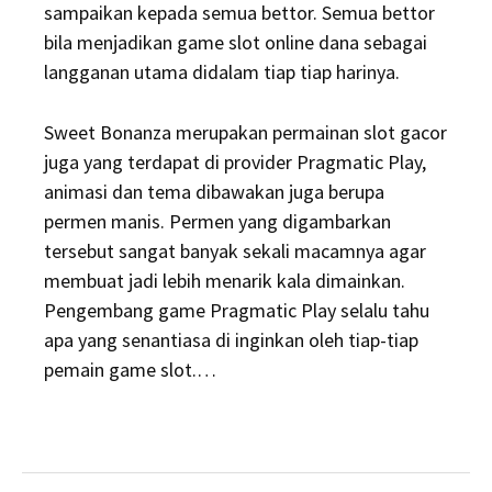
sampaikan kepada semua bettor. Semua bettor
bila menjadikan game slot online dana sebagai
langganan utama didalam tiap tiap harinya.
Sweet Bonanza merupakan permainan slot gacor
juga yang terdapat di provider Pragmatic Play,
animasi dan tema dibawakan juga berupa
permen manis. Permen yang digambarkan
tersebut sangat banyak sekali macamnya agar
membuat jadi lebih menarik kala dimainkan.
Pengembang game Pragmatic Play selalu tahu
apa yang senantiasa di inginkan oleh tiap-tiap
pemain game slot.…