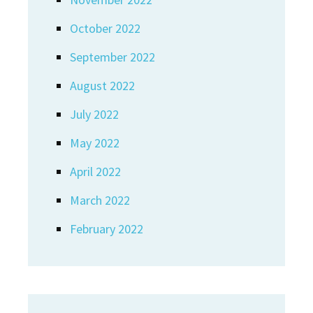
October 2022
September 2022
August 2022
July 2022
May 2022
April 2022
March 2022
February 2022