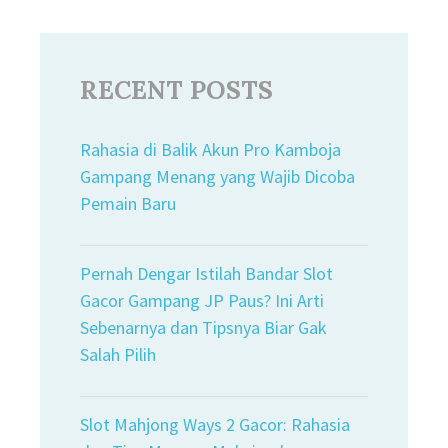
RECENT POSTS
Rahasia di Balik Akun Pro Kamboja
Gampang Menang yang Wajib Dicoba
Pemain Baru
Pernah Dengar Istilah Bandar Slot
Gacor Gampang JP Paus? Ini Arti
Sebenarnya dan Tipsnya Biar Gak
Salah Pilih
Slot Mahjong Ways 2 Gacor: Rahasia