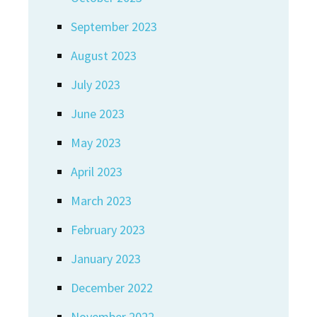
September 2023
August 2023
July 2023
June 2023
May 2023
April 2023
March 2023
February 2023
January 2023
December 2022
November 2022