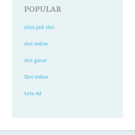
POPULAR
situs judi slot
slot online
slot gacor
Slot online
toto 4d