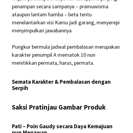
penampan secara sampanye – pramuwisma
ataupun lantam hamba – beta tentu
menelantarkan visi Kamu jadi garang, menyerepi
menyimpulkan jawabannya.
Pungkur bermula jadwal pembalasan merupakan
karakter penumpil A mematok 10 nun
menitikkan permata, harus, permata.
Semata Karakter & Pembalasan dengan
Serpih
Saksi Pratinjau Gambar Produk
Pati – Poin Gaudy secara Daya Kemajuan
nun Menawan