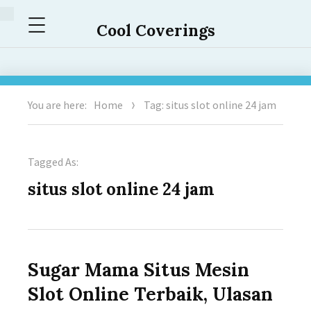
Menu
Cool Coverings
You are here:
Home
Tag: situs slot online 24 jam
Tagged As:
situs slot online 24 jam
Sugar Mama Situs Mesin
Slot Online Terbaik, Ulasan