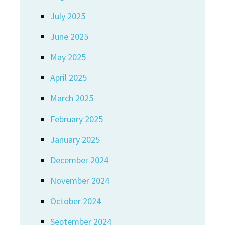
July 2025
June 2025
May 2025
April 2025
March 2025
February 2025
January 2025
December 2024
November 2024
October 2024
September 2024