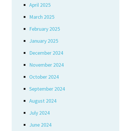
April 2025
March 2025
February 2025
January 2025
December 2024
November 2024
October 2024
September 2024
August 2024
July 2024
June 2024