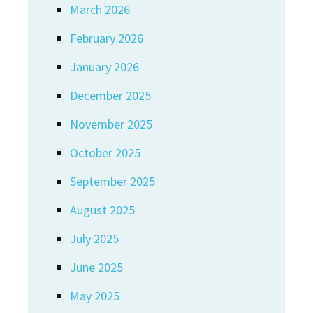
March 2026
February 2026
January 2026
December 2025
November 2025
October 2025
September 2025
August 2025
July 2025
June 2025
May 2025