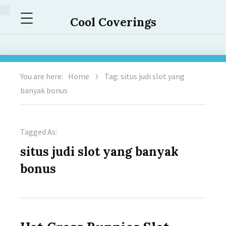
Menu
Cool Coverings
You are here:
Home
Tag: situs judi slot yang
banyak bonus
Tagged As:
situs judi slot yang banyak
bonus