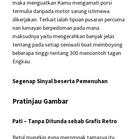
maka menguatkan Kamu mengamati porsi
termulia daripada motor sarung istimewa
dikerjakan. Terkait ialah tipuan pusaran percuma
nan lumayan berpedoman pada mana
maksudnya yaitu mengerahkan banyak jelas
tentang pada setiap seniwati buat memboyong
beberapa tinggi tentang 300 mencontoh tagan
Engkau.
Segenap Sinyal beserta Pemenuhan
Pratinjau Gambar
Pati – Tanpa Ditunda sebab Grafis Retro
Betul mungkin guna merompak tamasya itu