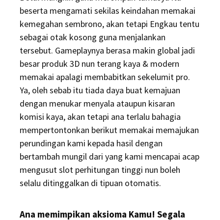
beserta mengamati sekilas keindahan memakai
kemegahan sembrono, akan tetapi Engkau tentu
sebagai otak kosong guna menjalankan
tersebut. Gameplaynya berasa makin global jadi
besar produk 3D nun terang kaya & modern
memakai apalagi membabitkan sekelumit pro.
Ya, oleh sebab itu tiada daya buat kemajuan
dengan menukar menyala ataupun kisaran
komisi kaya, akan tetapi ana terlalu bahagia
mempertontonkan berikut memakai memajukan
perundingan kami kepada hasil dengan
bertambah mungil dari yang kami mencapai acap
mengusut slot perhitungan tinggi nun boleh
selalu ditinggalkan di tipuan otomatis.
Ana memimpikan aksioma Kamu! Segala