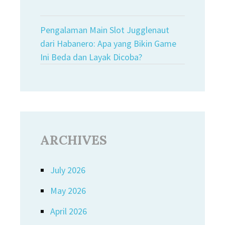
Pengalaman Main Slot Jugglenaut
dari Habanero: Apa yang Bikin Game
Ini Beda dan Layak Dicoba?
ARCHIVES
July 2026
May 2026
April 2026