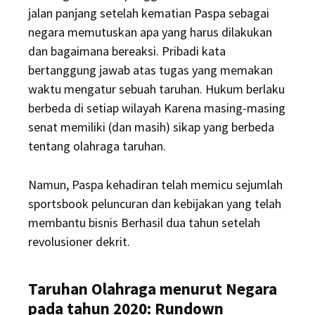
jalan panjang setelah kematian Paspa sebagai
negara memutuskan apa yang harus dilakukan
dan bagaimana bereaksi. Pribadi kata
bertanggung jawab atas tugas yang memakan
waktu mengatur sebuah taruhan. Hukum berlaku
berbeda di setiap wilayah Karena masing-masing
senat memiliki (dan masih) sikap yang berbeda
tentang olahraga taruhan.
Namun, Paspa kehadiran telah memicu sejumlah
sportsbook peluncuran dan kebijakan yang telah
membantu bisnis Berhasil dua tahun setelah
revolusioner dekrit.
Taruhan Olahraga menurut Negara
pada tahun 2020: Rundown