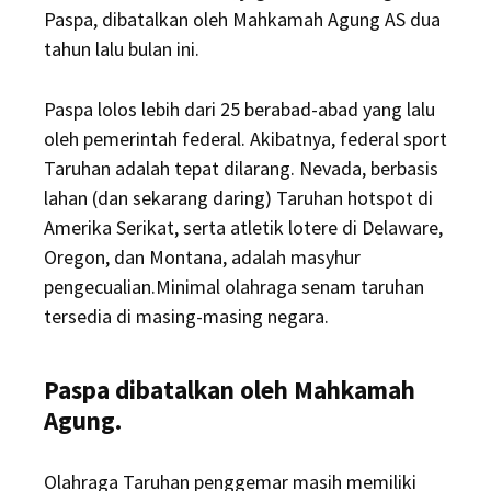
Paspa, dibatalkan oleh Mahkamah Agung AS dua
tahun lalu bulan ini.
Paspa lolos lebih dari 25 berabad-abad yang lalu
oleh pemerintah federal. Akibatnya, federal sport
Taruhan adalah tepat dilarang. Nevada, berbasis
lahan (dan sekarang daring) Taruhan hotspot di
Amerika Serikat, serta atletik lotere di Delaware,
Oregon, dan Montana, adalah masyhur
pengecualian.Minimal olahraga senam taruhan
tersedia di masing-masing negara.
Paspa dibatalkan oleh Mahkamah
Agung.
Olahraga Taruhan penggemar masih memiliki