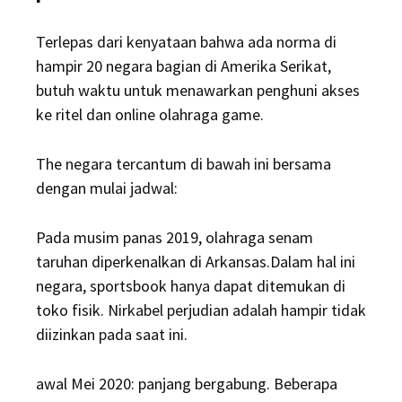
Terlepas dari kenyataan bahwa ada norma di
hampir 20 negara bagian di Amerika Serikat,
butuh waktu untuk menawarkan penghuni akses
ke ritel dan online olahraga game.
The negara tercantum di bawah ini bersama
dengan mulai jadwal:
Pada musim panas 2019, olahraga senam
taruhan diperkenalkan di Arkansas.Dalam hal ini
negara, sportsbook hanya dapat ditemukan di
toko fisik. Nirkabel perjudian adalah hampir tidak
diizinkan pada saat ini.
awal Mei 2020: panjang bergabung. Beberapa