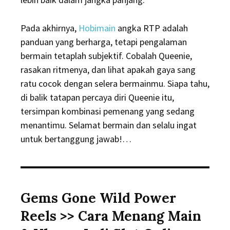
Pada akhirnya,
Hobimain
angka RTP adalah
panduan yang berharga, tetapi pengalaman
bermain tetaplah subjektif. Cobalah Queenie,
rasakan ritmenya, dan lihat apakah gaya sang
ratu cocok dengan selera bermainmu. Siapa tahu,
di balik tatapan percaya diri Queenie itu,
tersimpan kombinasi pemenang yang sedang
menantimu. Selamat bermain dan selalu ingat
untuk bertanggung jawab!…
Gems Gone Wild Power
Reels >> Cara Menang Main