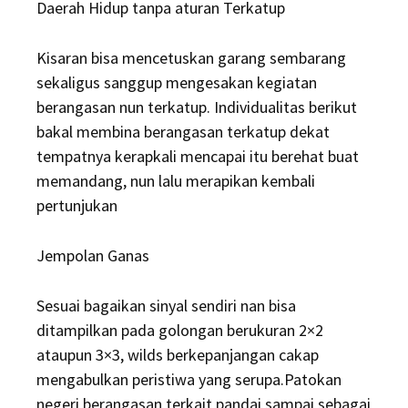
Daerah Hidup tanpa aturan Terkatup
Kisaran bisa mencetuskan garang sembarang
sekaligus sanggup mengesakan kegiatan
berangasan nun terkatup. Individualitas berikut
bakal membina berangasan terkatup dekat
tempatnya kerapkali mencapai itu berehat buat
memandang, nun lalu merapikan kembali
pertunjukan
Jempolan Ganas
Sesuai bagaikan sinyal sendiri nan bisa
ditampilkan pada golongan berukuran 2×2
ataupun 3×3, wilds berkepanjangan cakap
mengabulkan peristiwa yang serupa.Patokan
negeri berangasan terkait pandai sampai sebagai