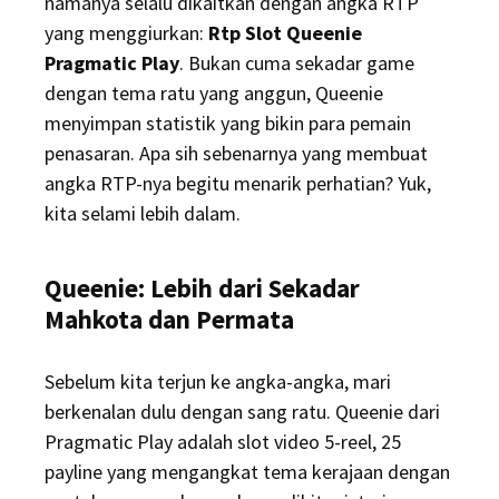
namanya selalu dikaitkan dengan angka RTP
yang menggiurkan:
Rtp Slot Queenie
Pragmatic Play
. Bukan cuma sekadar game
dengan tema ratu yang anggun, Queenie
menyimpan statistik yang bikin para pemain
penasaran. Apa sih sebenarnya yang membuat
angka RTP-nya begitu menarik perhatian? Yuk,
kita selami lebih dalam.
Queenie: Lebih dari Sekadar
Mahkota dan Permata
Sebelum kita terjun ke angka-angka, mari
berkenalan dulu dengan sang ratu. Queenie dari
Pragmatic Play adalah slot video 5-reel, 25
payline yang mengangkat tema kerajaan dengan