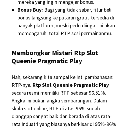
mereka yang ingin mengejar bonus.
Bonus Buy:
Bagi yang tidak sabar, fitur beli
bonus langsung ke putaran gratis tersedia di
banyak platform, meski perlu diingat ini akan
memengaruhi total RTP sesi permainanmu.
Membongkar Misteri Rtp Slot
Queenie Pragmatic Play
Nah, sekarang kita sampai ke inti pembahasan:
RTP-nya.
Rtp Slot Queenie Pragmatic Play
secara resmi memiliki RTP sebesar 96.51%.
Angka ini bukan angka sembarangan. Dalam
skala slot online, RTP di atas 96% sudah
dianggap sangat baik dan berada di atas rata-
rata industri yang biasanya berkisar di 95%-96%.