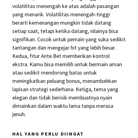
volatilitas menengah ke atas adalah pasangan
yang menarik. Volatilitas menengah-tinggi
berarti kemenangan mungkin tidak datang
setiap saat, tetapi ketika datang, nilainya bisa
signifikan. Cocok untuk pemain yang suka sedikit
tantangan dan mengejar hit yang lebih besar.
Kedua, fitur Ante Bet memberikan kontrol
ekstra. Kamu bisa memilih untuk bermain aman
atau sedikit mendorong batas untuk
meningkatkan peluang bonus, menambahkan
lapisan strategi sederhana. Ketiga, tema yang
elegan dan tidak berisik membuatnya nyain
dimainkan dalam waktu lama tanpa merasa
jenuh.
HAL YANG PERLU DIINGAT