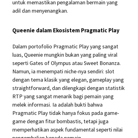
untuk memastikan pengalaman bermain yang
adil dan menyenangkan.
Queenie dalam Ekosistem Pragmatic Play
Dalam portofolio Pragmatic Play yang sangat
luas, Queenie mungkin bukan yang paling viral
seperti Gates of Olympus atau Sweet Bonanza.
Namun, ia menempati niche-nya sendiri: slot
dengan tema klasik yang elegan, gameplay yang
straightforward, dan dilengkapi dengan statistik
RTP yang sangat menarik bagi pemain yang
melek informasi. Ia adalah bukti bahwa
Pragmatic Play tidak hanya fokus pada game-
game dengan fitur bombastis, tetapi juga
memperhatikan aspek fundamental seperti nilai
pengembalian kepada pemain.