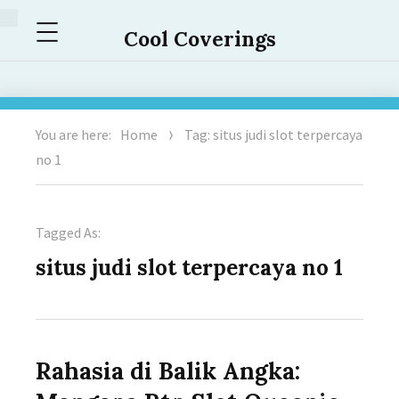
Menu
Cool Coverings
You are here:
Home
Tag: situs judi slot terpercaya
no 1
Tagged As:
situs judi slot terpercaya no 1
Rahasia di Balik Angka: