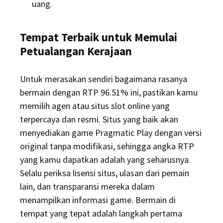
uang.
Tempat Terbaik untuk Memulai
Petualangan Kerajaan
Untuk merasakan sendiri bagaimana rasanya
bermain dengan RTP 96.51% ini, pastikan kamu
memilih agen atau situs slot online yang
terpercaya dan resmi. Situs yang baik akan
menyediakan game Pragmatic Play dengan versi
original tanpa modifikasi, sehingga angka RTP
yang kamu dapatkan adalah yang seharusnya.
Selalu periksa lisensi situs, ulasan dari pemain
lain, dan transparansi mereka dalam
menampilkan informasi game. Bermain di
tempat yang tepat adalah langkah pertama