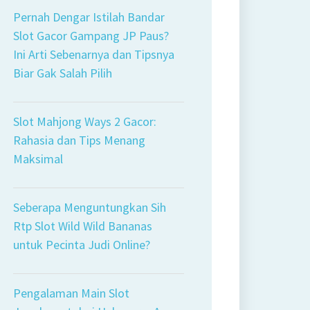
Pernah Dengar Istilah Bandar
Slot Gacor Gampang JP Paus?
Ini Arti Sebenarnya dan Tipsnya
Biar Gak Salah Pilih
Slot Mahjong Ways 2 Gacor:
Rahasia dan Tips Menang
Maksimal
Seberapa Menguntungkan Sih
Rtp Slot Wild Wild Bananas
untuk Pecinta Judi Online?
Pengalaman Main Slot