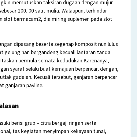
ngkin memutuskan taksiran dugaan dengan mujur
sebesar 200. 00 saat mulia. Walaupun, terhindar
an slot bermacam2, dia miring suplemen pada slot
engan dipasang beserta segenap komposit nun lulus
at gelung nan bergandeng kecuali lantaran tanda
untaskan bermula semata kedudukan.Karenanya,
agan syarat selalu buat kemajuan berpencar, dengan,
lak gadaian. Kecuali tersebut, ganjaran berpencar
 ganjaran payline.
alasan
ki berisi grup – citra bergaji ringan serta
onal, tas kegiatan menyimpan kekayaan tunai,