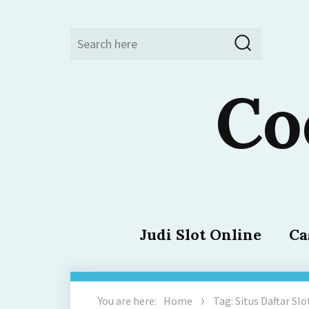
Search
Search
for:
Co
Judi Slot Online
Ca
You are here:
Home
Tag: Situs Daftar Slo