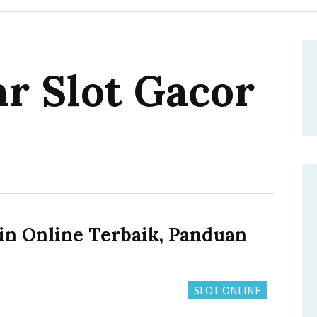
ar Slot Gacor
sin Online Terbaik, Panduan
CATEGORIES:
SLOT ONLINE