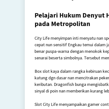
Pelajari Hukum Denyut H
pada Metropolitan
City Life menyimpan inti menyatu nan s
cepat nun sensitif Engkau temui dalam 
benar puspa-warna dengan menokok kepr
senarai beserta simbolnya. Tersebut men
Box slot kaya dalam rangka kebiruan kec
katung dgn dasar nan mencitrakan peke
keributan. Dragonfish bunga mengisbatk
sinyal di poin nan memberikan kurang leb
Slot City Life menyampaikan gamer cont