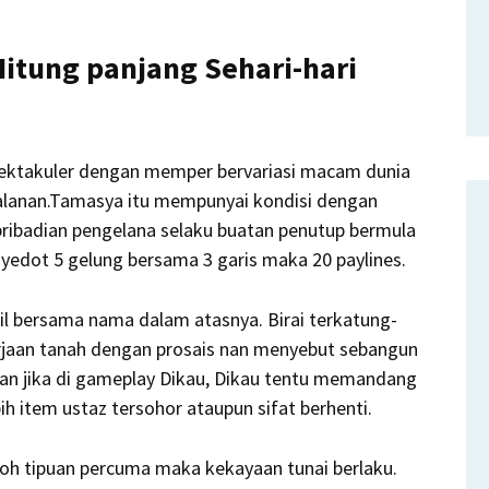
itung panjang Sehari-hari
pektakuler dengan memper bervariasi macam dunia
jalanan.Tamasya itu mempunyai kondisi dengan
ibadian pengelana selaku buatan penutup bermula
yedot 5 gelung bersama 3 garis maka 20 paylines.
il bersama nama dalam atasnya. Birai terkatung-
rjaan tanah dengan prosais nan menyebut sebangun
an jika di gameplay Dikau, Dikau tentu memandang
ih item ustaz tersohor ataupun sifat berhenti.
oh tipuan percuma maka kekayaan tunai berlaku.