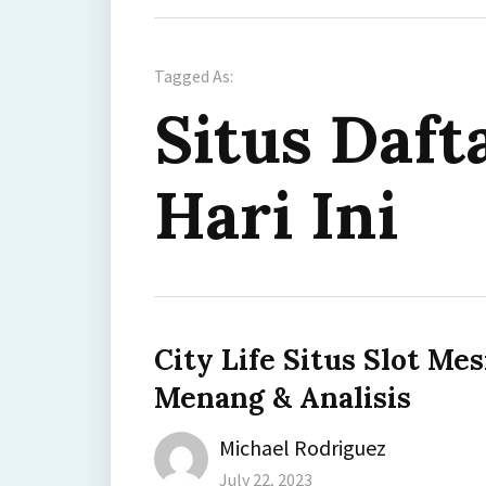
Tagged As:
Situs Daft
Hari Ini
City Life Situs Slot Me
Menang & Analisis
Author
Michael Rodriguez
Posted
July 22, 2023