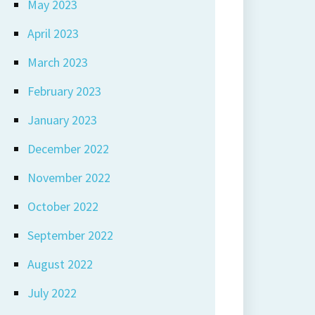
May 2023
April 2023
March 2023
February 2023
January 2023
December 2022
November 2022
October 2022
September 2022
August 2022
July 2022