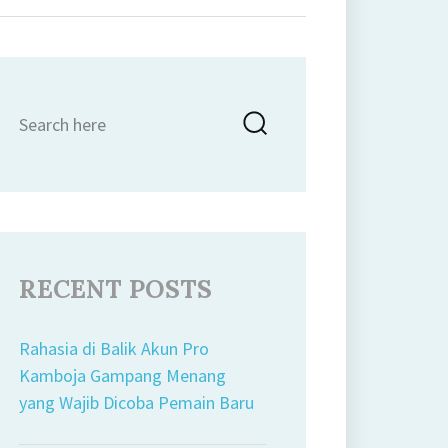
Search
Search
for:
RECENT POSTS
Rahasia di Balik Akun Pro
Kamboja Gampang Menang
yang Wajib Dicoba Pemain Baru