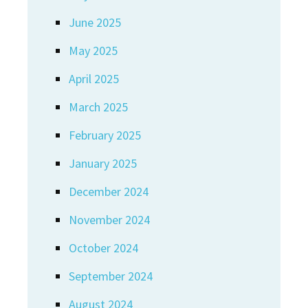
June 2025
May 2025
April 2025
March 2025
February 2025
January 2025
December 2024
November 2024
October 2024
September 2024
August 2024