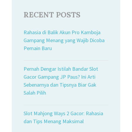
RECENT POSTS
Rahasia di Balik Akun Pro Kamboja
Gampang Menang yang Wajib Dicoba
Pemain Baru
Pernah Dengar Istilah Bandar Slot
Gacor Gampang JP Paus? Ini Arti
Sebenarnya dan Tipsnya Biar Gak
Salah Pilih
Slot Mahjong Ways 2 Gacor: Rahasia
dan Tips Menang Maksimal