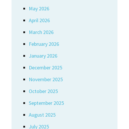
May 2026
April 2026
March 2026
February 2026
January 2026
December 2025
November 2025
October 2025
September 2025
August 2025
July 2025