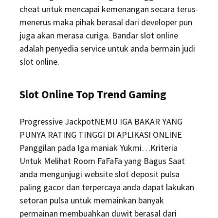
cheat untuk mencapai kemenangan secara terus-
menerus maka pihak berasal dari developer pun
juga akan merasa curiga. Bandar slot online
adalah penyedia service untuk anda bermain judi
slot online.
Slot Online Top Trend Gaming
Progressive JackpotNEMU IGA BAKAR YANG
PUNYA RATING TINGGI DI APLIKASI ONLINE
Panggilan pada Iga maniak Yukmi…Kriteria
Untuk Melihat Room FaFaFa yang Bagus Saat
anda mengunjugi website slot deposit pulsa
paling gacor dan terpercaya anda dapat lakukan
setoran pulsa untuk memainkan banyak
permainan membuahkan duwit berasal dari