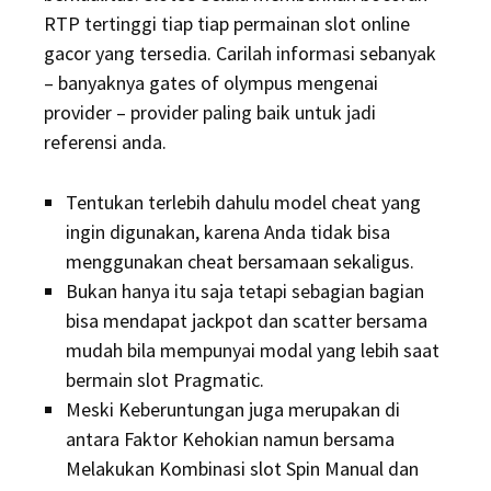
RTP tertinggi tiap tiap permainan slot online
gacor yang tersedia. Carilah informasi sebanyak
– banyaknya gates of olympus mengenai
provider – provider paling baik untuk jadi
referensi anda.
Tentukan terlebih dahulu model cheat yang
ingin digunakan, karena Anda tidak bisa
menggunakan cheat bersamaan sekaligus.
Bukan hanya itu saja tetapi sebagian bagian
bisa mendapat jackpot dan scatter bersama
mudah bila mempunyai modal yang lebih saat
bermain slot Pragmatic.
Meski Keberuntungan juga merupakan di
antara Faktor Kehokian namun bersama
Melakukan Kombinasi slot Spin Manual dan