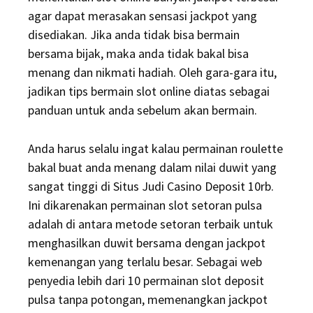
agar dapat merasakan sensasi jackpot yang
disediakan. Jika anda tidak bisa bermain
bersama bijak, maka anda tidak bakal bisa
menang dan nikmati hadiah. Oleh gara-gara itu,
jadikan tips bermain slot online diatas sebagai
panduan untuk anda sebelum akan bermain.
Anda harus selalu ingat kalau permainan roulette
bakal buat anda menang dalam nilai duwit yang
sangat tinggi di Situs Judi Casino Deposit 10rb.
Ini dikarenakan permainan slot setoran pulsa
adalah di antara metode setoran terbaik untuk
menghasilkan duwit bersama dengan jackpot
kemenangan yang terlalu besar. Sebagai web
penyedia lebih dari 10 permainan slot deposit
pulsa tanpa potongan, memenangkan jackpot