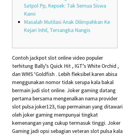
Satpol Pp, Kepsek: Tak Semua Siswa
Kami
Masalah Mutilasi Anak Dilimpahkan Ke
Kejari Inhil, Tersangka Nangis
Contoh jackpot slot online video populer
terhitung Bally’s Quick Hit , IGT’s White Orchid ,
dan WMS ‘Goldfish . Lebih fleksibel karen abisa
menggunakan nomor tidak serupa kala bakal
bermain judi slot online. Joker gaming datang
pertama bersama mengenalkan nama provider
slot pulsa joker123, tiap permainan yang ditawari
oleh joker gaming mempunyai tingkat
kemenangan yang cukup termasuk tinggi. Joker
Gaming jadi opsi sebagian veteran slot pulsa kala