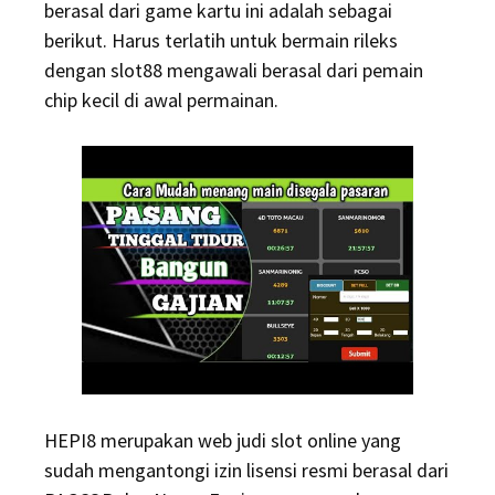
berasal dari game kartu ini adalah sebagai
berikut. Harus terlatih untuk bermain rileks
dengan slot88 mengawali berasal dari pemain
chip kecil di awal permainan.
HEPI8 merupakan web judi slot online yang
sudah mengantongi izin lisensi resmi berasal dari