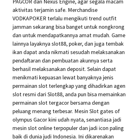
PAGCOR dan Nexus Engine, agar segala macam
aktivitas terjamin safe. Merchandise
VODKAPOKER terlalu mengikuti trend outfit
jamman sekarang bisa banget untuk nongkrong
dan untuk mendapatkannya amat mudah. Game
lainnya layaknya slot88, poker, dan juga tembak
ikan dapat anda nikmati sesudah melaksanakan
pendaftaran dan pembuatan akunnya serta
berhasil melaksanakan deposit. Selain dapat
menikmati kepuasan lewat banyaknya jenis
permainan slot terlengkap yang dihadirkan agen
slot resmi dari Slot88, anda pun bisa memainkan
permainan slot tergacor bersama dengan
peluang menang terbesar. Mesin Slot gates of
olympus Gacor kini udah nyata, senantiasa jadi
mesin slot online terpopuler dan jadi icon paling
baik di dunia judi Indonesia. Ini dikarenakan