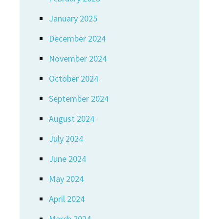
January 2025
December 2024
November 2024
October 2024
September 2024
August 2024
July 2024
June 2024
May 2024
April 2024
March 2024