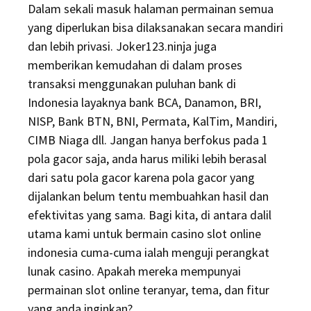
Dalam sekali masuk halaman permainan semua
yang diperlukan bisa dilaksanakan secara mandiri
dan lebih privasi. Joker123.ninja juga
memberikan kemudahan di dalam proses
transaksi menggunakan puluhan bank di
Indonesia layaknya bank BCA, Danamon, BRI,
NISP, Bank BTN, BNI, Permata, KalTim, Mandiri,
CIMB Niaga dll. Jangan hanya berfokus pada 1
pola gacor saja, anda harus miliki lebih berasal
dari satu pola gacor karena pola gacor yang
dijalankan belum tentu membuahkan hasil dan
efektivitas yang sama. Bagi kita, di antara dalil
utama kami untuk bermain casino slot online
indonesia cuma-cuma ialah menguji perangkat
lunak casino. Apakah mereka mempunyai
permainan slot online teranyar, tema, dan fitur
yang anda inginkan?