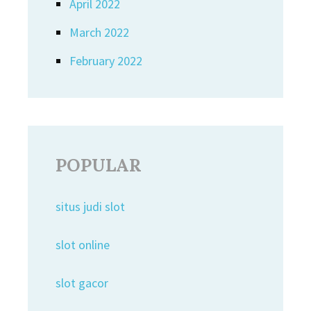
April 2022
March 2022
February 2022
POPULAR
situs judi slot
slot online
slot gacor