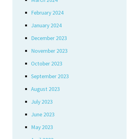
February 2024
January 2024
December 2023
November 2023
October 2023
September 2023
August 2023
July 2023
June 2023
May 2023