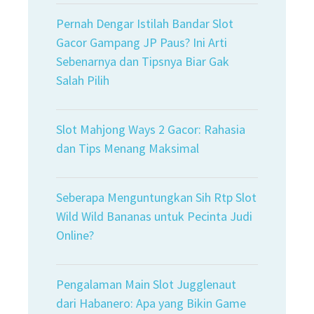
Pernah Dengar Istilah Bandar Slot
Gacor Gampang JP Paus? Ini Arti
Sebenarnya dan Tipsnya Biar Gak
Salah Pilih
Slot Mahjong Ways 2 Gacor: Rahasia
dan Tips Menang Maksimal
Seberapa Menguntungkan Sih Rtp Slot
Wild Wild Bananas untuk Pecinta Judi
Online?
Pengalaman Main Slot Jugglenaut
dari Habanero: Apa yang Bikin Game