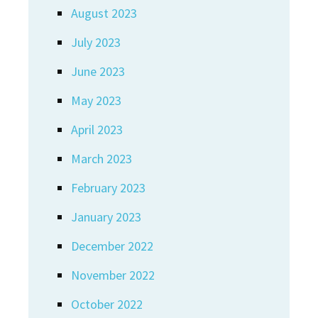
August 2023
July 2023
June 2023
May 2023
April 2023
March 2023
February 2023
January 2023
December 2022
November 2022
October 2022