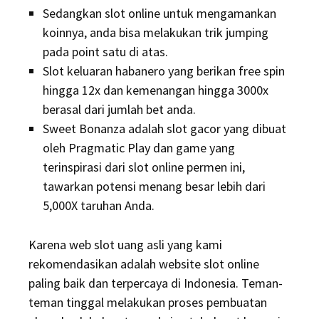
Sedangkan slot online untuk mengamankan
koinnya, anda bisa melakukan trik jumping
pada point satu di atas.
Slot keluaran habanero yang berikan free spin
hingga 12x dan kemenangan hingga 3000x
berasal dari jumlah bet anda.
Sweet Bonanza adalah slot gacor yang dibuat
oleh Pragmatic Play dan game yang
terinspirasi dari slot online permen ini,
tawarkan potensi menang besar lebih dari
5,000X taruhan Anda.
Karena web slot uang asli yang kami
rekomendasikan adalah website slot online
paling baik dan terpercaya di Indonesia. Teman-
teman tinggal melakukan proses pembuatan