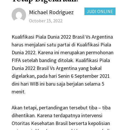
Author
CATEGORIES:
Michael Rodriguez
JUDI ONLINE
Posted
October 15, 2022
on
Kualifikasi Piala Dunia 2022 Brasil Vs Argentina
harus menjalani satu partai di Kualifikasi Piala
Dunia 2022. Karena ini merupakan permohonan
FIFA setelah banding ditolak. Kualifikasi Piala
Dunia 2022 Brasil Vs Argentina yang bakal
digelarkan, pada hari Senin 6 September 2021
dini hari WIB ini baru saja berjalan selama 5
menit.
Akan tetapi, pertandingan tersebut tiba – tiba
dihentikan. Karena terdapatnya intervensi
Otoritas Kesehatan Brasil berserta kepolisian