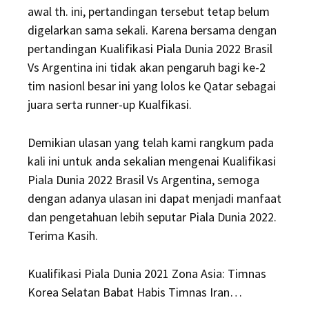
awal th. ini, pertandingan tersebut tetap belum
digelarkan sama sekali. Karena bersama dengan
pertandingan Kualifikasi Piala Dunia 2022 Brasil
Vs Argentina ini tidak akan pengaruh bagi ke-2
tim nasionl besar ini yang lolos ke Qatar sebagai
juara serta runner-up Kualfikasi.
Demikian ulasan yang telah kami rangkum pada
kali ini untuk anda sekalian mengenai Kualifikasi
Piala Dunia 2022 Brasil Vs Argentina, semoga
dengan adanya ulasan ini dapat menjadi manfaat
dan pengetahuan lebih seputar Piala Dunia 2022.
Terima Kasih.
Kualifikasi Piala Dunia 2021 Zona Asia: Timnas
Korea Selatan Babat Habis Timnas Iran…