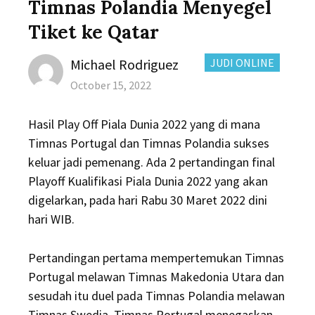
Timnas Polandia Menyegel
Tiket ke Qatar
Author
CATEGORIES:
Michael Rodriguez
JUDI ONLINE
Posted
October 15, 2022
on
Hasil Play Off Piala Dunia 2022 yang di mana
Timnas Portugal dan Timnas Polandia sukses
keluar jadi pemenang. Ada 2 pertandingan final
Playoff Kualifikasi Piala Dunia 2022 yang akan
digelarkan, pada hari Rabu 30 Maret 2022 dini
hari WIB.
Pertandingan pertama mempertemukan Timnas
Portugal melawan Timnas Makedonia Utara dan
sesudah itu duel pada Timnas Polandia melawan
Timnas Swedia. Timnas Portugal menegaskan