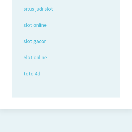
situs judi slot
slot online
slot gacor
Slot online
toto 4d