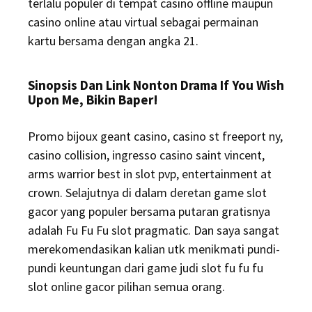
terlalu populer di tempat casino offline maupun
casino online atau virtual sebagai permainan
kartu bersama dengan angka 21.
Sinopsis Dan Link Nonton Drama If You Wish
Upon Me, Bikin Baper!
Promo bijoux geant casino, casino st freeport ny,
casino collision, ingresso casino saint vincent,
arms warrior best in slot pvp, entertainment at
crown. Selajutnya di dalam deretan game slot
gacor yang populer bersama putaran gratisnya
adalah Fu Fu Fu slot pragmatic. Dan saya sangat
merekomendasikan kalian utk menikmati pundi-
pundi keuntungan dari game judi slot fu fu fu
slot online gacor pilihan semua orang.