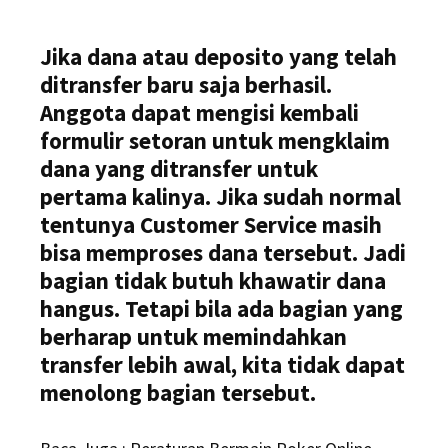
Jika dana atau deposito yang telah
ditransfer baru saja berhasil.
Anggota dapat mengisi kembali
formulir setoran untuk mengklaim
dana yang ditransfer untuk
pertama kalinya. Jika sudah normal
tentunya Customer Service masih
bisa memproses dana tersebut. Jadi
bagian tidak butuh khawatir dana
hangus. Tetapi bila ada bagian yang
berharap untuk memindahkan
transfer lebih awal, kita tidak dapat
menolong bagian tersebut.