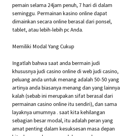
pemain selama 24jam penuh, 7 hari di dalam
seminggu. Permainan kasino online dapat
dimainkan secara online berasal dari ponsel,
tablet, atau lebih-lebih pc Anda.
Memiliki Modal Yang Cukup
Ingatlah bahwa saat anda bermain judi
khususnya judi casino online di web judi casino,
peluang anda untuk menang adalah 50-50 yang
artinya anda biasanya menang dan yang lainnya
kalah (sebab ini merupakan sifat berasal dari
permainan casino online itu sendiri), dan sama
layaknya umumnya . saat kita kehilangan
sebagian besar modal, itu adalah peran yang
amat penting dalam kesuksesan masa depan