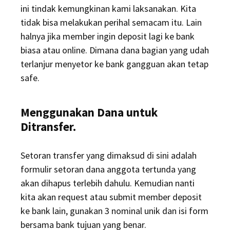
ini tindak kemungkinan kami laksanakan. Kita
tidak bisa melakukan perihal semacam itu. Lain
halnya jika member ingin deposit lagi ke bank
biasa atau online. Dimana dana bagian yang udah
terlanjur menyetor ke bank gangguan akan tetap
safe.
Menggunakan Dana untuk
Ditransfer.
Setoran transfer yang dimaksud di sini adalah
formulir setoran dana anggota tertunda yang
akan dihapus terlebih dahulu. Kemudian nanti
kita akan request atau submit member deposit
ke bank lain, gunakan 3 nominal unik dan isi form
bersama bank tujuan yang benar.