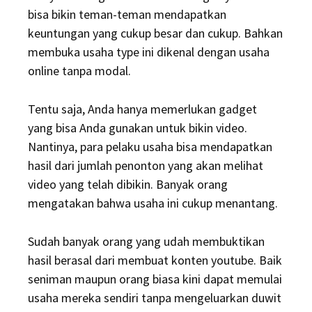
bisa bikin teman-teman mendapatkan
keuntungan yang cukup besar dan cukup. Bahkan
membuka usaha type ini dikenal dengan usaha
online tanpa modal.
Tentu saja, Anda hanya memerlukan gadget
yang bisa Anda gunakan untuk bikin video.
Nantinya, para pelaku usaha bisa mendapatkan
hasil dari jumlah penonton yang akan melihat
video yang telah dibikin. Banyak orang
mengatakan bahwa usaha ini cukup menantang.
Sudah banyak orang yang udah membuktikan
hasil berasal dari membuat konten youtube. Baik
seniman maupun orang biasa kini dapat memulai
usaha mereka sendiri tanpa mengeluarkan duwit