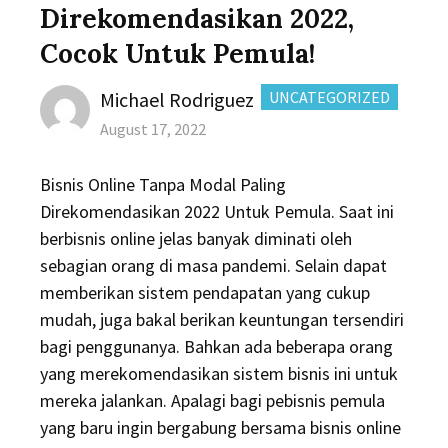
Direkomendasikan 2022,
Cocok Untuk Pemula!
Author
CATEGORIES:
Michael Rodriguez
UNCATEGORIZED
Posted
August 17, 2022
on
Bisnis Online Tanpa Modal Paling
Direkomendasikan 2022 Untuk Pemula. Saat ini
berbisnis online jelas banyak diminati oleh
sebagian orang di masa pandemi. Selain dapat
memberikan sistem pendapatan yang cukup
mudah, juga bakal berikan keuntungan tersendiri
bagi penggunanya. Bahkan ada beberapa orang
yang merekomendasikan sistem bisnis ini untuk
mereka jalankan. Apalagi bagi pebisnis pemula
yang baru ingin bergabung bersama bisnis online