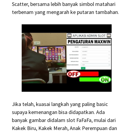
Scatter, bersama lebih banyak simbol matahari
terbenam yang mengarah ke putaran tambahan.
Jika telah, kuasai langkah yang paling basic
supaya kemenangan bisa didapatkan. Ada
banyak gambar didalam slot FaFaFa, mulai dari
Kakek Biru, Kakek Merah, Anak Perempuan dan