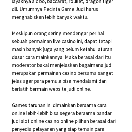
layaknya sic bo, baccarat, roullet, dragon tiger
dll. Umumnya Pecinta Game Judi harus
menghabiskan lebih banyak waktu.
Meskipun orang sering mendengar perihal
sebuah permainan live casino ini, dapat tetapi
masih banyak juga yang belum ketahui aturan
dasar cara mainkannya. Maka berasal dari itu
moderator bakal menjelaskan bagaimana judi
merupakan permainan casino bersama sangat
jelas agar para pemula bisa mendalami dan
berlatih bermain website judi online.
Games taruhan ini dimainkan bersama cara
online lebih-lebih bisa segera bersama bandar
judi slot online casino online pilihan berasal dari
penyedia pelayanan yang siap temain para