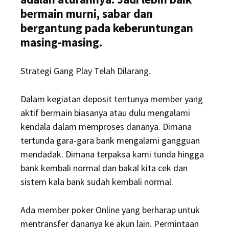
bermain murni, sabar dan
bergantung pada keberuntungan
masing-masing.
Strategi Gang Play Telah Dilarang.
Dalam kegiatan deposit tentunya member yang
aktif bermain biasanya atau dulu mengalami
kendala dalam memproses dananya. Dimana
tertunda gara-gara bank mengalami gangguan
mendadak. Dimana terpaksa kami tunda hingga
bank kembali normal dan bakal kita cek dan
sistem kala bank sudah kembali normal.
Ada member poker Online yang berharap untuk
mentransfer dananya ke akun lain. Permintaan