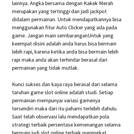
lainnya. Angka bersama dengan Kakek Merah
merupakan yang tertinggi dan jadi jackpot
didalam permainan. Untuk mendapatkannya bisa
menggunakan fitur Auto Clicker yang ada pada
game. Jangan main sembaranganUntuk yang
keempat disini adalah anda harus bisa bermain
lebih rapi, karena ketika anda bisa bermain lebih
rapi maka anda akan terhindar berasal dari
permainan yang tidak mutlak.
Kunci sukses dan kaya raya berasal dari selama
taruhan game slot online adalah studi. Setiap
permainan mempunyai variasi gamenya
tersendiri maka dari itu pahami terlebih dahulu.
Saat telah observasi lalu mendapatkan pola
strategi terbaik persentase kemenangan selama
bermain judi slot online terbaik meningkat.