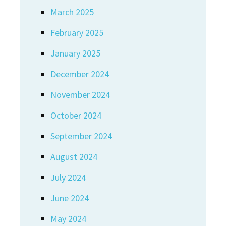
March 2025
February 2025
January 2025
December 2024
November 2024
October 2024
September 2024
August 2024
July 2024
June 2024
May 2024