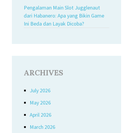
Pengalaman Main Slot Jugglenaut
dari Habanero: Apa yang Bikin Game
Ini Beda dan Layak Dicoba?
ARCHIVES
July 2026
May 2026
April 2026
March 2026