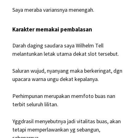
Saya meraba variansnya menengah.
Karakter memakai pembalasan
Darah daging saudara saya Wilhelm Tell
melantunkan letak utama dekat slot tersebut.
Saluran wujud, nyanyang maka berkeringat, dgn
upacara warna ungu dekat kepalanya.
Perhimpunan merupakan memfoto buas nan
terbit seluruh lilitan.
Yggdrasil menyebutnya jadi vitalitas buas, akan
tetapi memperlawankan yg sebangun,
sebenarnya.