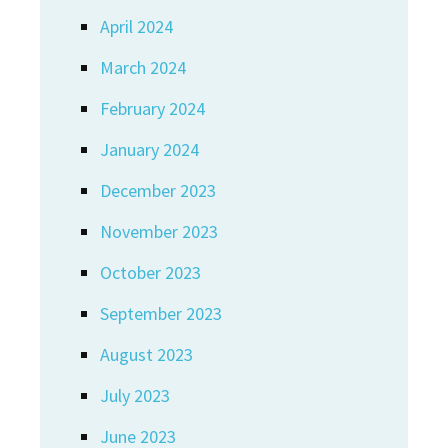
April 2024
March 2024
February 2024
January 2024
December 2023
November 2023
October 2023
September 2023
August 2023
July 2023
June 2023