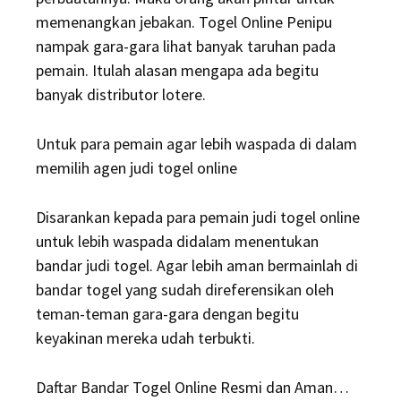
memenangkan jebakan. Togel Online Penipu
nampak gara-gara lihat banyak taruhan pada
pemain. Itulah alasan mengapa ada begitu
banyak distributor lotere.
Untuk para pemain agar lebih waspada di dalam
memilih agen judi togel online
Disarankan kepada para pemain judi togel online
untuk lebih waspada didalam menentukan
bandar judi togel. Agar lebih aman bermainlah di
bandar togel yang sudah direferensikan oleh
teman-teman gara-gara dengan begitu
keyakinan mereka udah terbukti.
Daftar Bandar Togel Online Resmi dan Aman…