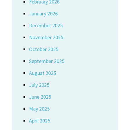
February 2026
January 2026
December 2025
November 2025
October 2025
September 2025
August 2025
July 2025
June 2025
May 2025
April 2025