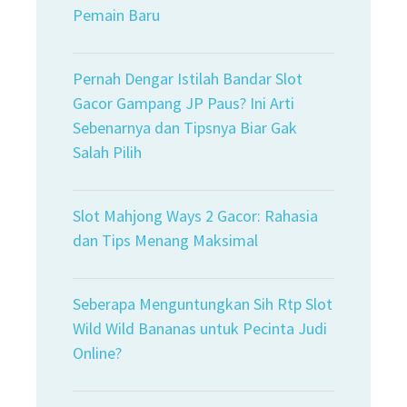
Pemain Baru
Pernah Dengar Istilah Bandar Slot
Gacor Gampang JP Paus? Ini Arti
Sebenarnya dan Tipsnya Biar Gak
Salah Pilih
Slot Mahjong Ways 2 Gacor: Rahasia
dan Tips Menang Maksimal
Seberapa Menguntungkan Sih Rtp Slot
Wild Wild Bananas untuk Pecinta Judi
Online?