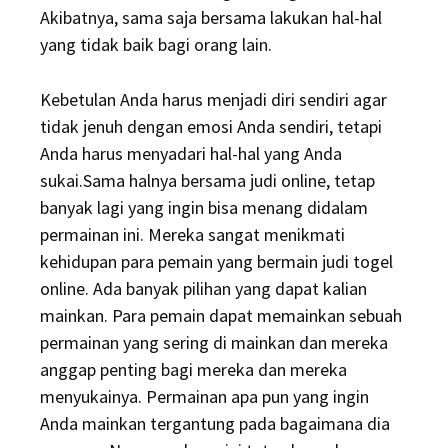
Akibatnya, sama saja bersama lakukan hal-hal
yang tidak baik bagi orang lain.
Kebetulan Anda harus menjadi diri sendiri agar
tidak jenuh dengan emosi Anda sendiri, tetapi
Anda harus menyadari hal-hal yang Anda
sukai.Sama halnya bersama judi online, tetap
banyak lagi yang ingin bisa menang didalam
permainan ini. Mereka sangat menikmati
kehidupan para pemain yang bermain judi togel
online. Ada banyak pilihan yang dapat kalian
mainkan. Para pemain dapat memainkan sebuah
permainan yang sering di mainkan dan mereka
anggap penting bagi mereka dan mereka
menyukainya. Permainan apa pun yang ingin
Anda mainkan tergantung pada bagaimana dia