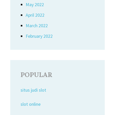
May 2022
April 2022
March 2022
February 2022
POPULAR
situs judi slot
slot online