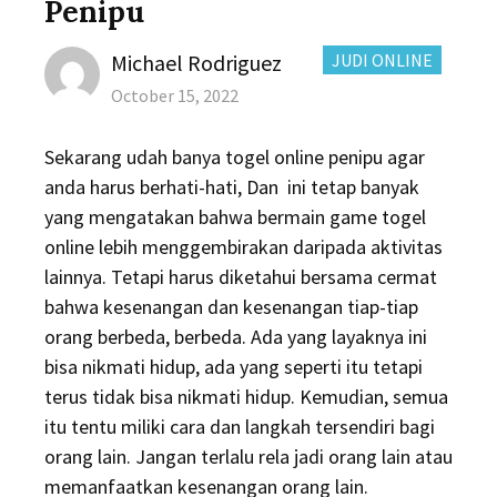
Penipu
Author
CATEGORIES:
Michael Rodriguez
JUDI ONLINE
Posted
October 15, 2022
on
Sekarang udah banya togel online penipu agar
anda harus berhati-hati, Dan ini tetap banyak
yang mengatakan bahwa bermain game togel
online lebih menggembirakan daripada aktivitas
lainnya. Tetapi harus diketahui bersama cermat
bahwa kesenangan dan kesenangan tiap-tiap
orang berbeda, berbeda. Ada yang layaknya ini
bisa nikmati hidup, ada yang seperti itu tetapi
terus tidak bisa nikmati hidup. Kemudian, semua
itu tentu miliki cara dan langkah tersendiri bagi
orang lain. Jangan terlalu rela jadi orang lain atau
memanfaatkan kesenangan orang lain.