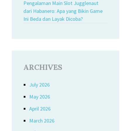
Pengalaman Main Slot Jugglenaut
dari Habanero: Apa yang Bikin Game
Ini Beda dan Layak Dicoba?
ARCHIVES
July 2026
May 2026
April 2026
March 2026