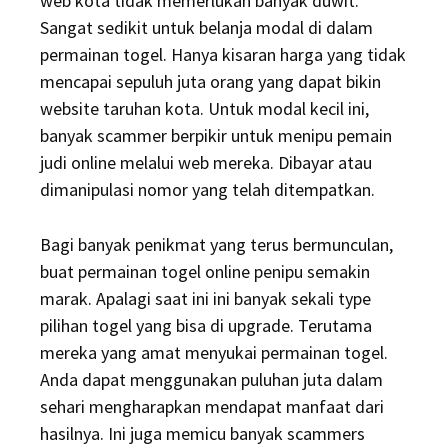
web kota tidak memerlukan banyak duwit.
Sangat sedikit untuk belanja modal di dalam
permainan togel. Hanya kisaran harga yang tidak
mencapai sepuluh juta orang yang dapat bikin
website taruhan kota. Untuk modal kecil ini,
banyak scammer berpikir untuk menipu pemain
judi online melalui web mereka. Dibayar atau
dimanipulasi nomor yang telah ditempatkan.
Bagi banyak penikmat yang terus bermunculan,
buat permainan togel online penipu semakin
marak. Apalagi saat ini ini banyak sekali type
pilihan togel yang bisa di upgrade. Terutama
mereka yang amat menyukai permainan togel.
Anda dapat menggunakan puluhan juta dalam
sehari mengharapkan mendapat manfaat dari
hasilnya. Ini juga memicu banyak scammers