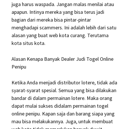
juga harus waspada. Jangan malas menilai atau
apapun. Intinya mereka yang bisa terus jadi
bagian dari mereka bisa pintar-pintar
menghadapi scammers. Ini adalah lebih dari satu
alasan yang buat web kota curang. Terutama
kota situs kota.
Alasan Kenapa Banyak Dealer Judi Togel Online
Penipu
Ketika Anda menjadi distributor lotere, tidak ada
syarat-syarat spesial. Semua yang bisa dilakukan
bandar di dalam permainan lotere. Maka orang
dapat mulai sukses didalam permainan togel
online penipu. Kapan saja dan barang siapa yang
mau bisa melakukannya. Juga, untuk membuat