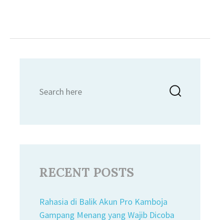
Search
Searc
for:
RECENT POSTS
Rahasia di Balik Akun Pro Kamboja
Gampang Menang yang Wajib Dicoba