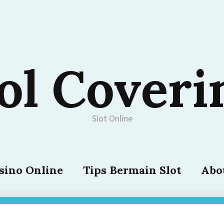
ol Coveri
Slot Online
sino Online
Tips Bermain Slot
Abo