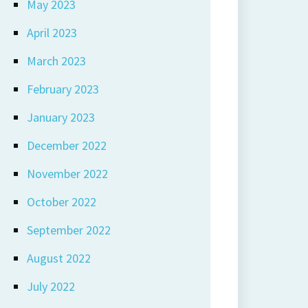
May 2023
April 2023
March 2023
February 2023
January 2023
December 2022
November 2022
October 2022
September 2022
August 2022
July 2022