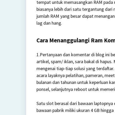
tempat untuk memasangkan RAM pada mot
biasanya lebih dari satu tergantung da
jumlah RAM yang besar dapat menangani
lag dan hang.
Cara Menanggulangi Ram Kom
1.Pertanyaan dan komentar di blog ini 
artikel, spam/ iklan, sara bakal di hapus. 
mengenai tiap-tiap solusi yang terdaft
acara layaknya pelatihan, pameran, meeti
bulanan dan tahunan untuk keperluan ka
ponsel, selanjutnya reboot untuk memer
Satu slot berasal dari bawaan laptopnya
bawaan pabrik miliki ukuran 4 GB hingga