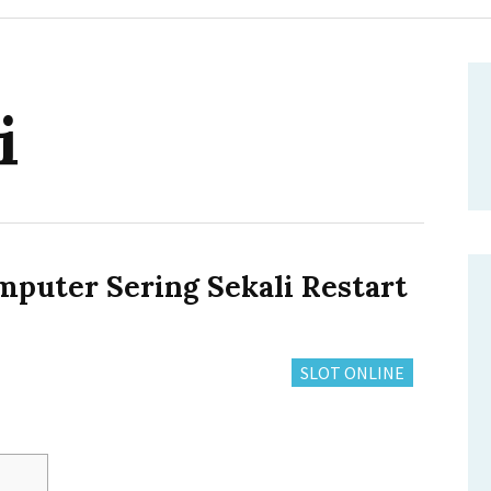
i
puter Sering Sekali Restart
CATEGORIES:
SLOT ONLINE