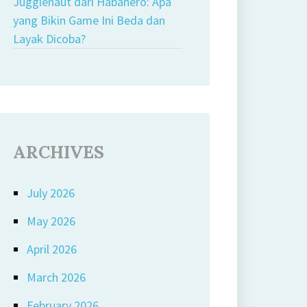
Jugglenaut dari Habanero: Apa
yang Bikin Game Ini Beda dan
Layak Dicoba?
ARCHIVES
July 2026
May 2026
April 2026
March 2026
February 2026