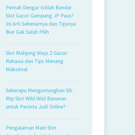
Pernah Dengar Istilah Bandar
Slot Gacor Gampang JP Paus?
Ini Arti Sebenarnya dan Tipsnya
Biar Gak Salah Pilih
Slot Mahjong Ways 2 Gacor:
Rahasia dan Tips Menang
Maksimal
Seberapa Menguntungkan Sih
Rtp Slot Wild Wild Bananas
untuk Pecinta Judi Online?
Pengalaman Main Slot