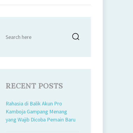
Search
Search
for:
RECENT POSTS
Rahasia di Balik Akun Pro
Kamboja Gampang Menang
yang Wajib Dicoba Pemain Baru