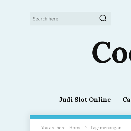
Search
Search
for:
Co
Judi Slot Online
Ca
You are here:
Home
Tag: menangani