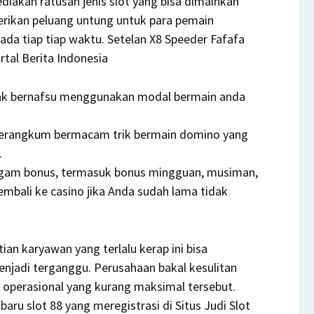
diakan ratusan jenis slot yang bisa dimainkan
rikan peluang untung untuk para pemain
da tiap tiap waktu. Setelan X8 Speeder Fafafa
tal Berita Indonesia
idak bernafsu menggunakan modal bermain anda
 merangkum bermacam trik bermain domino yang
.
agam bonus, termasuk bonus mingguan, musiman,
mbali ke casino jika Anda sudah lama tidak
ian karyawan yang terlalu kerap ini bisa
jadi terganggu. Perusahaan bakal kesulitan
 operasional yang kurang maksimal tersebut.
ru slot 88 yang meregistrasi di Situs Judi Slot