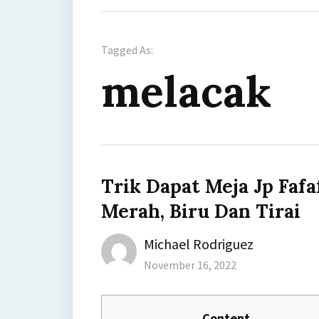
Tagged As:
melacak
Trik Dapat Meja Jp Fafa
Merah, Biru Dan Tirai
Author
Michael Rodriguez
Posted
November 16, 2022
on
Content