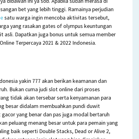
nya dibawah ini ya sob. Apabila sudah merasa di
sangan bet yang lebih tinggi. Ramainya perjudian
ne
satu warga ingin mencoba aktivitas tersebut,
rga yang rasakan gates of olympus keuntungan
uwit asli. Dapatkan juga bonus untuk semua member
t Online Terpercaya 2021 & 2022 Indonesia.
indonesia yakin 777 akan berikan keamanan dan
. Bukan cuma judi slot online dari proses
ang tidak akan tersebar serta kenyamanan para
ng besar didalam membuahkan pundi duwit
 gacor yang benar dan pas juga modal bertaruh
rikan peluang menang besar untuk para pemain yang
ling baik seperti Double Stacks, Dead or Alive 2,