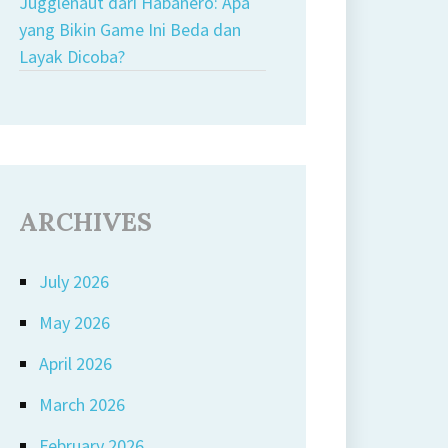
Jugglenaut dari Habanero: Apa
yang Bikin Game Ini Beda dan
Layak Dicoba?
ARCHIVES
July 2026
May 2026
April 2026
March 2026
February 2026