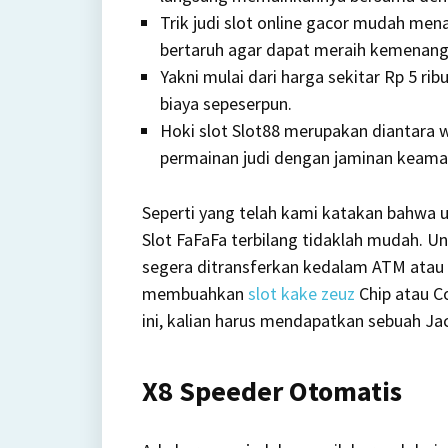
Trik judi slot online gacor mudah m
bertaruh agar dapat meraih kemenanga
Yakni mulai dari harga sekitar Rp 5 r
biaya sepeserpun.
Hoki slot Slot88 merupakan diantara w
permainan judi dengan jaminan keaman
Seperti yang telah kami katakan bahw
Slot FaFaFa terbilang tidaklah mudah. U
segera ditransferkan kedalam ATM atau E
membuahkan
slot kake zeuz
Chip atau C
ini, kalian harus mendapatkan sebuah Ja
X8 Speeder Otomatis