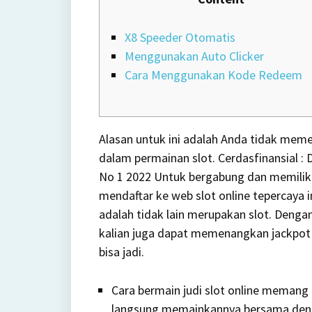
X8 Speeder Otomatis
Menggunakan Auto Clicker
Cara Menggunakan Kode Redeem
Alasan untuk ini adalah Anda tidak me
dalam permainan slot. Cerdasfinansial : D
No 1 2022 Untuk bergabung dan memiliki
mendaftar ke web slot online tepercaya i
adalah tidak lain merupakan slot. Denga
kalian juga dapat memenangkan jackpot
bisa jadi.
Cara bermain judi slot online memang 
langsung memainkannya bersama den