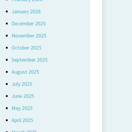
January 2026
December 2025
November 2025
October 2025
September 2025
August 2025
July 2025
June 2025
May 2025
April 2025