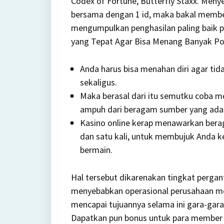
Codex of Fortune, Butterfly Staxx. Menye
bersama dengan 1 id, maka bakal membe
mengumpulkan penghasilan paling baik pa
yang Tepat Agar Bisa Menang Banyak Por
Anda harus bisa menahan diri agar t
sekaligus.
Maka berasal dari itu semutku coba
ampuh dari beragam sumber yang ada
Kasino online kerap menawarkan ber
dan satu kali, untuk membujuk Anda ke
bermain.
Hal tersebut dikarenakan tingkat pergant
menyebabkan operasional perusahaan men
mencapai tujuannya selama ini gara-gara
Dapatkan pun bonus untuk para member ba