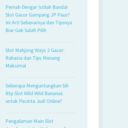
Pernah Dengar Istilah Bandar
Slot Gacor Gampang JP Paus?
Ini Arti Sebenarnya dan Tipsnya
Biar Gak Salah Pilih
Slot Mahjong Ways 2 Gacor:
Rahasia dan Tips Menang
Maksimal
Seberapa Menguntungkan Sih
Rtp Slot Wild Wild Bananas
untuk Pecinta Judi Online?
Pengalaman Main Slot