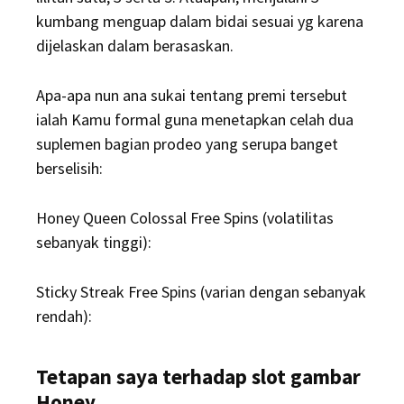
kumbang menguap dalam bidai sesuai yg karena
dijelaskan dalam berasaskan.
Apa-apa nun ana sukai tentang premi tersebut
ialah Kamu formal guna menetapkan celah dua
suplemen bagian prodeo yang serupa banget
berselisih:
Honey Queen Colossal Free Spins (volatilitas
sebanyak tinggi):
Sticky Streak Free Spins (varian dengan sebanyak
rendah):
Tetapan saya terhadap slot gambar
Honey