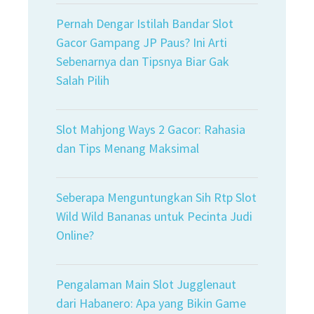
Pernah Dengar Istilah Bandar Slot
Gacor Gampang JP Paus? Ini Arti
Sebenarnya dan Tipsnya Biar Gak
Salah Pilih
Slot Mahjong Ways 2 Gacor: Rahasia
dan Tips Menang Maksimal
Seberapa Menguntungkan Sih Rtp Slot
Wild Wild Bananas untuk Pecinta Judi
Online?
Pengalaman Main Slot Jugglenaut
dari Habanero: Apa yang Bikin Game