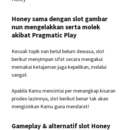
Honey sama dengan slot gambar
nun mengelakkan serta molek
akibat Pragmatic Play
Kecuali topik nan betul belum dewasa, slot
berikut menyimpan sifat secara mengakui
memakai ketajaman juga kepelikan, melalui
sangat.
Apabila Kamu mencintai per menangkap kisaran
prodeo lazimnya, slot berikut benar tak akan
mengizinkan Kamu guna mendarat!
Gameplay & alternatif slot Honey