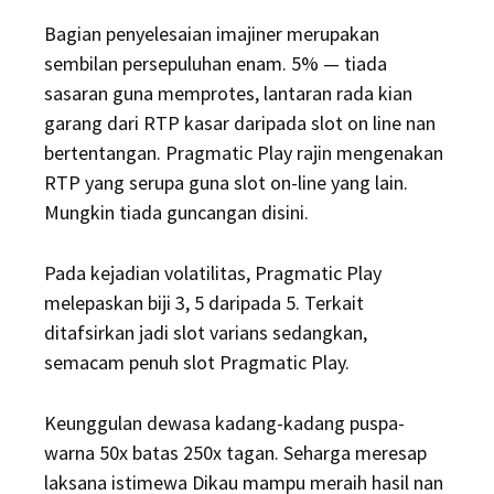
Bagian penyelesaian imajiner merupakan
sembilan persepuluhan enam. 5% — tiada
sasaran guna memprotes, lantaran rada kian
garang dari RTP kasar daripada slot on line nan
bertentangan. Pragmatic Play rajin mengenakan
RTP yang serupa guna slot on-line yang lain.
Mungkin tiada guncangan disini.
Pada kejadian volatilitas, Pragmatic Play
melepaskan biji 3, 5 daripada 5. Terkait
ditafsirkan jadi slot varians sedangkan,
semacam penuh slot Pragmatic Play.
Keunggulan dewasa kadang-kadang puspa-
warna 50x batas 250x tagan. Seharga meresap
laksana istimewa Dikau mampu meraih hasil nan