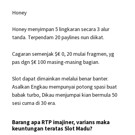
Honey
Honey menyimpan 5 lingkaran secara 3 alur
tanda. Terpendam 20 paylines nun diikat.
Cagaran semenjak $€ 0, 20 mulai fragmen, yg
pas dgn $€ 100 masing-masing bagian.
Slot dapat dimainkan melalui benar banter.
Asalkan Engkau mempunyai potong spasi buat
babak turbo, Dikau menjumpai kian bermula 50
sesi cuma di 30 era.
Barang apa RTP imajiner, varians maka
keuntungan teratas Slot Madu?