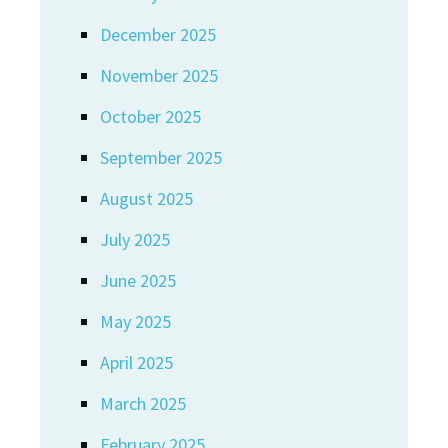
December 2025
November 2025
October 2025
September 2025
August 2025
July 2025
June 2025
May 2025
April 2025
March 2025
February 2025