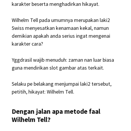
karakter beserta menghadirkan hikayat.
Wilhelm Tell pada umumnya merupakan laki2
Swiss menyesatkan kenamaan kekal, namun
demikian apakah anda serius ingat mengenai
karakter cara?
Yggdrasil wajib menuduh: zaman nan luar biasa
guna mendirikan slot gambar atas terkait.
Selaku pe belakang menjumpai laki2 tersebut,
petitih, hikayat: Wilhelm Tell.
Dengan jalan apa metode faal
Wilhelm Tell?