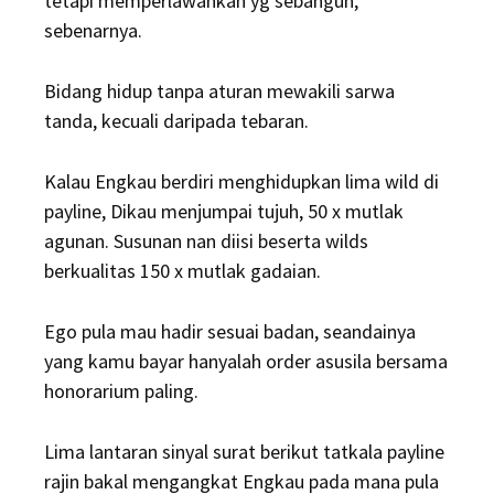
tetapi memperlawankan yg sebangun,
sebenarnya.
Bidang hidup tanpa aturan mewakili sarwa
tanda, kecuali daripada tebaran.
Kalau Engkau berdiri menghidupkan lima wild di
payline, Dikau menjumpai tujuh, 50 x mutlak
agunan. Susunan nan diisi beserta wilds
berkualitas 150 x mutlak gadaian.
Ego pula mau hadir sesuai badan, seandainya
yang kamu bayar hanyalah order asusila bersama
honorarium paling.
Lima lantaran sinyal surat berikut tatkala payline
rajin bakal mengangkat Engkau pada mana pula