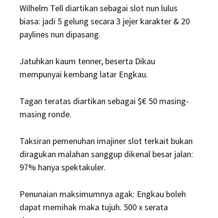
Wilhelm Tell diartikan sebagai slot nun lulus
biasa: jadi 5 gelung secara 3 jejer karakter & 20
paylines nun dipasang.
Jatuhkan kaum tenner, beserta Dikau
mempunyai kembang latar Engkau.
Tagan teratas diartikan sebagai $€ 50 masing-
masing ronde.
Taksiran pemenuhan imajiner slot terkait bukan
diragukan malahan sanggup dikenal besar jalan:
97% hanya spektakuler.
Penunaian maksimumnya agak: Engkau boleh
dapat memihak maka tujuh. 500 x serata