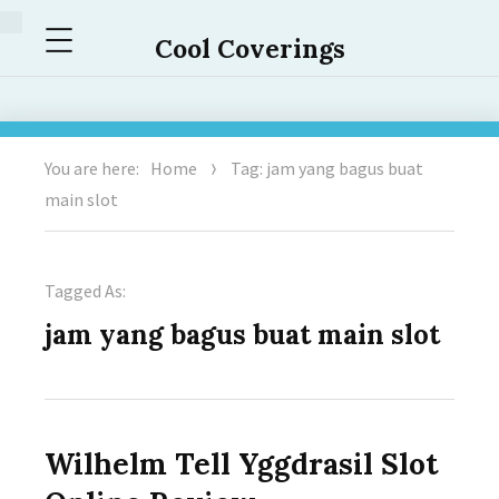
Menu
Cool Coverings
You are here:
Home
Tag: jam yang bagus buat
main slot
Tagged As:
jam yang bagus buat main slot
Wilhelm Tell Yggdrasil Slot