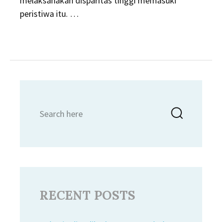
melaksanakan disparitas tinggi memasuki
peristiwa itu. …
Search
Searc
for:
RECENT POSTS